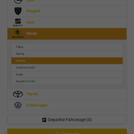
Peugeot
Seat
Skoda
Fabia
Kamiq
Kodiaq
Octavia Combi
Scala
Superb Combi
Toyota
Volkswagen
Geparkte Fahrzeuge (
0
)
Anmelden