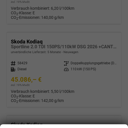
incl. 19% MwSt.
Verbrauch kombiniert:
6,20 l/100km
CO
-Klasse:
E
2
CO
-Emissionen:
140,00 g/km
2
Skoda Kodiaq
Sportline 2.0 TDI 150PS/110kW DSG 2026 +CANTON+CONVENIENCE PLUS+PERFORMANCE+AKUSTIK
unverbindliche Lieferzeit:
5 Monate
Neuwagen
Fahrzeugnr.
58429
Getriebe
Doppelkupplungsgetriebe (DSG)
Kraftstoff
Diesel
Leistung
110 kW (150 PS)
45.086,– €
incl. 19% MwSt.
Verbrauch kombiniert:
5,50 l/100km
CO
-Klasse:
E
2
CO
-Emissionen:
142,00 g/km
2
Skoda Kodiaq