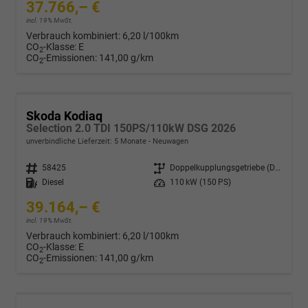
37.766,– €
incl. 19% MwSt.
Verbrauch kombiniert:
6,20 l/100km
CO
-Klasse:
E
2
CO
-Emissionen:
141,00 g/km
2
Skoda Kodiaq
Selection 2.0 TDI 150PS/110kW DSG 2026
unverbindliche Lieferzeit:
5 Monate
Neuwagen
Fahrzeugnr.
58425
Getriebe
Doppelkupplungsgetriebe (DSG)
Kraftstoff
Diesel
Leistung
110 kW (150 PS)
39.164,– €
incl. 19% MwSt.
Verbrauch kombiniert:
6,20 l/100km
CO
-Klasse:
E
2
CO
-Emissionen:
141,00 g/km
2