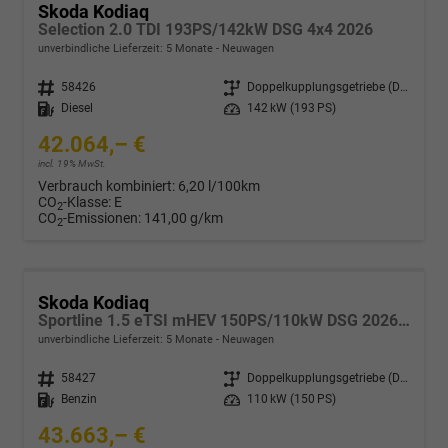
Skoda Kodiaq
Selection 2.0 TDI 193PS/142kW DSG 4x4 2026
unverbindliche Lieferzeit:
5 Monate
Neuwagen
Fahrzeugnr.
58426
Getriebe
Doppelkupplungsgetriebe (DSG)
Kraftstoff
Diesel
Leistung
142 kW (193 PS)
42.064,– €
incl. 19% MwSt.
Verbrauch kombiniert:
6,20 l/100km
CO
-Klasse:
E
2
CO
-Emissionen:
141,00 g/km
2
Skoda Kodiaq
Sportline 1.5 eTSI mHEV 150PS/110kW DSG 2026 +CANTON+CONVENIENCE PLUS+PERFORMANCE+AKUSTIK
unverbindliche Lieferzeit:
5 Monate
Neuwagen
Fahrzeugnr.
58427
Getriebe
Doppelkupplungsgetriebe (DSG)
Kraftstoff
Benzin
Leistung
110 kW (150 PS)
43.663,– €