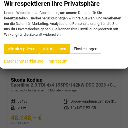
Sportline 2.0 TSI 4x4 204PS/150kW DSG 2026 +CANTON+CONVENIENCE PLUS+PERFORMANCE+AKUSTIK
Wir respektieren Ihre Privatsphäre
unverbindliche Lieferzeit:
5 Monate
Neuwagen
Unsere Website setzt Cookies ein, um unsere Dienste für Sie
bereitzustellen. Hierbei berücksichtigen wir Ihre Auswahl und verarbeiten
Fahrzeugnr.
58428
Getriebe
Doppelkupplungsgetriebe (DSG)
nur die Daten für Marketing, Analytics und Personalisierung, für die Sie
Kraftstoff
Benzin
Leistung
150 kW (204 PS)
uns Ihr Einverständnis geben. Sie können Ihre Einwilligung jederzeit mit
47.031,– €
Wirkung für die Zukunft widerrufen.
incl. 19% MwSt.
Verbrauch kombiniert:
7,60 l/100km
Alle akzeptieren
Alle ablehnen
Einstellungen
CO
-Klasse:
F
2
CO
-Emissionen:
172,00 g/km
2
Datenschutzerklärung
Impressum
Skoda Kodiaq
Sportline 2.0 TDI 4x4 193PS/142kW DSG 2026 +CANTON+CONVENIENCE PLUS+PERFORMANCE+AKUSTIK
unverbindliche Lieferzeit:
5 Monate
Neuwagen
Fahrzeugnr.
58430
Getriebe
Doppelkupplungsgetriebe (DSG)
Kraftstoff
Diesel
Leistung
142 kW (193 PS)
48.148,– €
incl. 19% MwSt.