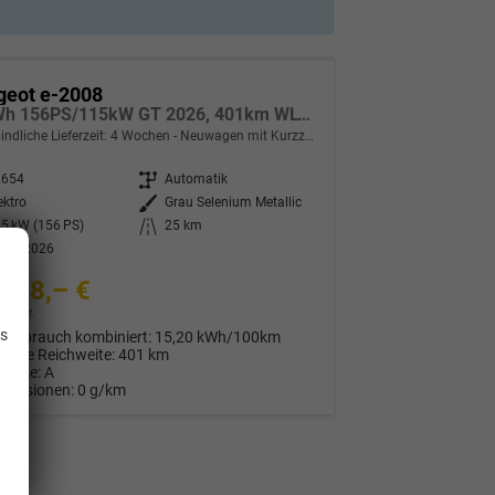
geot e-2008
54kWh 156PS/115kW GT 2026, 401km WLTP | +17" ALU +360-Grad&RFK +Wärmepumpe +Adaptiver Tempomat +Apple CarPlay +SHZ +FULL-LED-Scheinwerfer +Getönte Scheiben
indliche Lieferzeit:
4 Wochen
Neuwagen mit Kurzzeitzulassung
2654
Getriebe
Automatik
ektro
Außenfarbe
Grau Selenium Metallic
5 kW (156 PS)
Kilometerstand
25 km
.06.2026
678,– €
.
9% MwSt.
is
verbrauch kombiniert:
15,20 kWh/100km
rische Reichweite:
401 km
Klasse:
A
Emissionen:
0 g/km