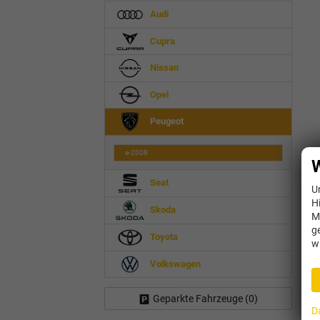
Audi
Cupra
Nissan
Opel
Peugeot
e-2008
W
Seat
U
H
Skoda
M
g
Toyota
w
Volkswagen
Geparkte Fahrzeuge (
0
)
D