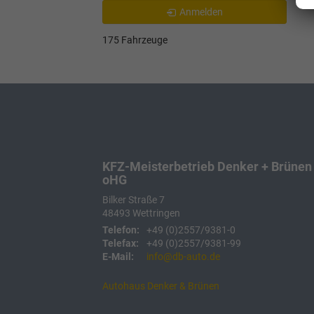
Anmelden
175 Fahrzeuge
KFZ-Meisterbetrieb Denker + Brünen
oHG
Bilker Straße 7
48493
Wettringen
Telefon:
+49 (0)2557/9381-0
Telefax:
+49 (0)2557/9381-99
E-Mail:
info@db-auto.de
Autohaus Denker & Brünen