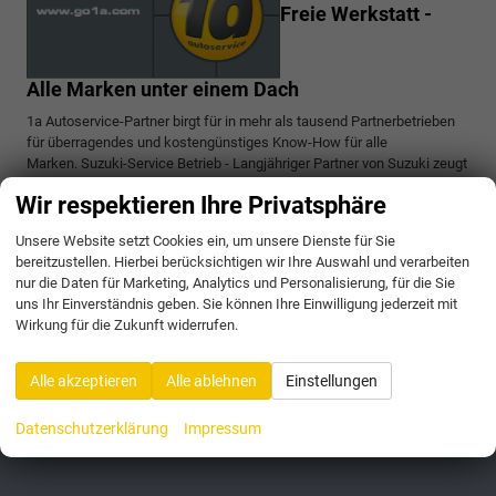
Freie Werkstatt -
Alle Marken unter einem Dach
1a Autoservice-Partner birgt für in mehr als tausend Partnerbetrieben
für überragendes und kostengünstiges Know-How für alle
Marken. Suzuki-Service Betrieb -
Langjähriger Partner von Suzuki zeugt
von Know-How.
Wir respektieren Ihre Privatsphäre
Unsere Website setzt Cookies ein, um unsere Dienste für Sie
Terminanfrage »
bereitzustellen. Hierbei berücksichtigen wir Ihre Auswahl und verarbeiten
nur die Daten für Marketing, Analytics und Personalisierung, für die Sie
uns Ihr Einverständnis geben. Sie können Ihre Einwilligung jederzeit mit
Wirkung für die Zukunft widerrufen.
Vorheriger Eintrag
Nächster Eintrag
Alle akzeptieren
Alle ablehnen
Einstellungen
Datenschutzerklärung
Impressum