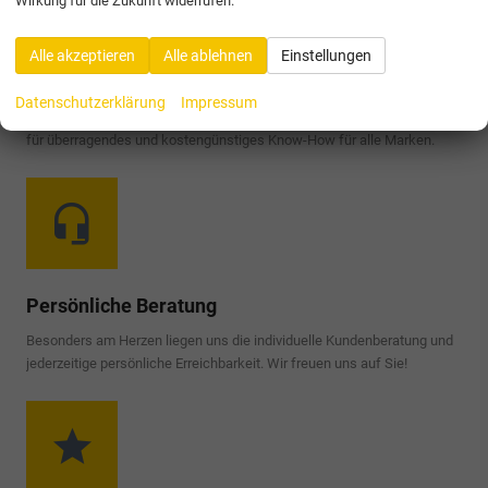
Wirkung für die Zukunft widerrufen.
Alle akzeptieren
Alle ablehnen
Einstellungen
Freie Werkstatt
Datenschutzerklärung
Impressum
1a Autoservice-Partner birgt für in mehr als tausend Partnerbetrieben
für überragendes und kostengünstiges Know-How für alle Marken.
Persönliche Beratung
Besonders am Herzen liegen uns die individuelle Kundenberatung und
jederzeitige persönliche Erreichbarkeit. Wir freuen uns auf Sie!