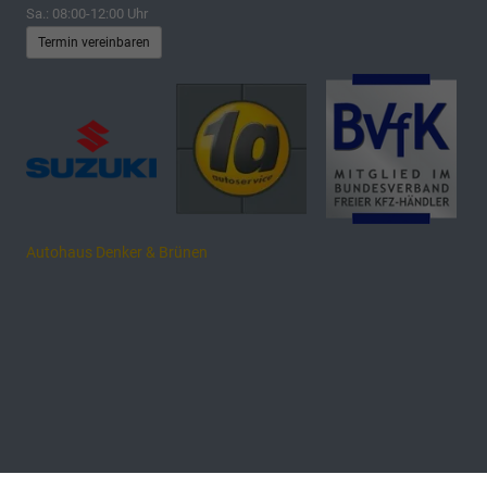
Sa.: 08:00-12:00 Uhr
Termin vereinbaren
Autohaus Denker & Brünen