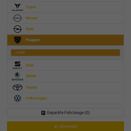
Cupra
Nissan
Opel
Peugeot
e-2008
Seat
Skoda
Toyota
Volkswagen
Geparkte Fahrzeuge (
0
)
Anmelden