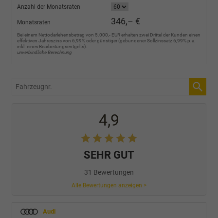
Anzahl der Monatsraten
346,– €
Monatsraten
Bei einem Nettodarlehensbetrag von 5.000,- EUR erhalten zwei Drittel der Kunden einen
effektiven Jahreszins von 6,99% oder günstiger (gebundener Sollzinssatz 6,99% p.a.
inkl. eines Bearbeitungsentgelts).
unverbindliche Berechnung
Fahrzeugnr.
4,9
SEHR GUT
31 Bewertungen
Alle Bewertungen anzeigen >
Audi