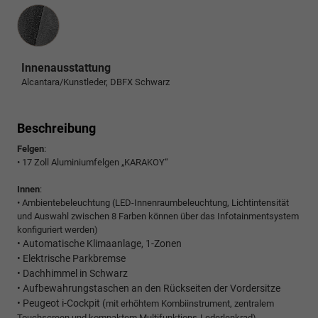
Innenausstattung
Innenausstattung
Alcantara/Kunstleder, DBFX Schwarz
Beschreibung
Felgen
:
• 17 Zoll Aluminiumfelgen „KARAKOY“
Innen
:
• Ambientebeleuchtung (LED-Innenraumbeleuchtung, Lichtintensität
und Auswahl zwischen 8 Farben können über das Infotainmentsystem
konfiguriert werden)
• Automatische Klimaanlage, 1-Zonen
• Elektrische Parkbremse
• Dachhimmel in Schwarz
• Aufbewahrungstaschen an den Rückseiten der Vordersitze
• Peugeot i-Cockpit (
mit erhöhtem Kombiinstrument, zentralem
Touchscreen und kompaktem Multifunktions-Lederlenkrad)