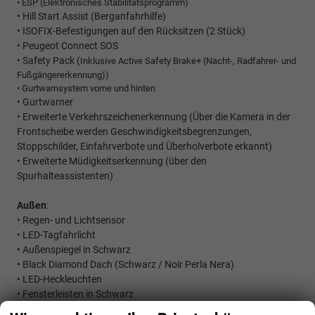
• ESP (Elektronisches Stabilitätsprogramm)
• Hill Start Assist (Berganfahrhilfe)
• ISOFIX-Befestigungen auf den Rücksitzen (2 Stück)
• Peugeot Connect SOS
• Safety Pack (
Inklusive Active Safety Brake+ (Nacht-, Radfahrer- und
Fußgängererkennung))
• Gurtwarnsystem vorne und hinten
• Gurtwarner
• Erweiterte Verkehrszeichenerkennung (
Über die Kamera in der
Frontscheibe werden Geschwindigkeitsbegrenzungen,
Stoppschilder, Einfahrverbote und Überholverbote erkannt)
• Erweiterte Müdigkeitserkennung (über den
Spurhalteassistenten)
Außen
:
•
Regen- und Lichtsensor
• LED-Tagfahrlicht
• Außenspiegel in Schwarz
• Black Diamond Dach (Schwarz / Noir Perla Nera)
• LED-Heckleuchten
• Fensterleisten in Schwarz
• FULL-LED-Scheinwerfer