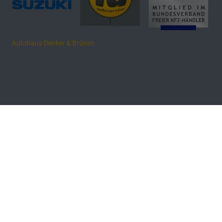
Autohaus Denker & Brünen