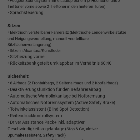
• Peugeot Soundsystem mit 6 Lautsprechern (2 Hochtöner und 2
Tieftöner vorne sowie 2 Tieftöner in den hinteren Türen)
• Sprachsteuerung
Sitzen
:
• 
Elektrisch verstellbarer Fahrersitz (Elektrische Lendenwirbelstütze
und Neigungsverstellung, manuell verstellbare
Sitzflächenverlängerung)
• Sitze in Alcantara/Kunstleder
• Sitzheizung vorne
• Rücksitzbank geteilt umklappbar im Verhältnis 60:40
Sicherheit
:
•
6 Airbags (2 Frontairbags, 2 Seitenairbags und 2 Kopfairbags)
• Deaktivierungsfunktion für den Beifahrerairbag
• Automatische Warnblinkanlage bei Notbremsung
• Automatisches Notbremssystem (Active Safety Brake)
• Totwinkelassistent (Blind Spot Detection)
• Reifendruckkontrollsystem
• Driver Assistance Pack+ inkl. adaptiver
Geschwindigkeitsregelanlage (
Stop & Go, aktiver
Spurhalteassistent, Safety Pack)