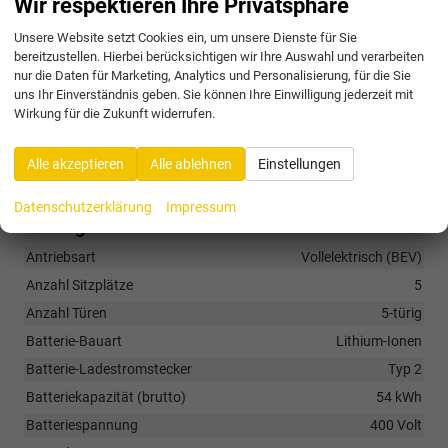
Wir respektieren Ihre Privatsphäre
• „Follow-me-home“-Licht
• Zeitverzögerte Außenbeleuchtung
Unsere Website setzt Cookies ein, um unsere Dienste für Sie
• Dunkel getönte Scheiben hinten
bereitzustellen. Hierbei berücksichtigen wir Ihre Auswahl und verarbeiten
• Radlaufverkleidungen in Schwarz
nur die Daten für Marketing, Analytics und Personalisierung, für die Sie
uns Ihr Einverständnis geben. Sie können Ihre Einwilligung jederzeit mit
Räder & Technik
Wirkung für die Zukunft widerrufen.
Antriebsachse
Frontantrieb
Alle akzeptieren
Alle ablehnen
Einstellungen
Felgentyp
Leichtmetallfelge
Datenschutzerklärung
Impressum
Sonstiges
Antriebsart
Vollelektrisch (BEV)
Anzahl Sitzplätze
5
Anzahl Türen
5-türig
Batterie-Bauart
Lithium-Ionen
Batterie-Ladestromstecker
Typ 2
Batteriekapazität (brutto)
54 kWh
Batteriespannung
400 Volt