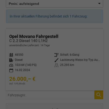
In Ihrer aktuellen Filterung befindet sich
1
Fahrzeug:
Opel Movano Fahrgestell
C 2.2 Diesel 140 L1H2
unverbindliche Lieferzeit:
14 Tage
Fahrzeugnr.
48550
Getriebe
Schalt. 6-Gang
Kraftstoff
Diesel
Außenfarbe
Lackierung Weiss Icy/Typ Außenverkleidung Spiegel Flach Standard
Leistung
103 kW (140 PS)
Kilometerstand
25.295 km
16.02.2024
26.000,– €
incl. 19% MwSt.
Fahrzeugnr.