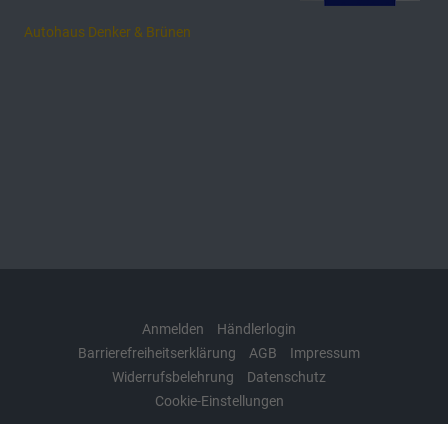
Autohaus Denker & Brünen
Anmelden
Händlerlogin
Barrierefreiheitserklärung
AGB
Impressum
Widerrufsbelehrung
Datenschutz
Cookie-Einstellungen
Weitere Informationen zum offiziellen Kraftstoffverbrauch