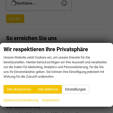
Verifziere …
Senden
So erreichen Sie uns
Von Autobahn A31
Wir respektieren Ihre Privatsphäre
- Bei Ausfahrt 30-Gronau/Ochtrup in B54 Richtung Steinfurt/Ochtrup
Unsere Website setzt Cookies ein, um unsere Dienste für Sie
einfädeln
bereitzustellen. Hierbei berücksichtigen wir Ihre Auswahl und verarbeiten
- Die Auffahrt B70 nach Ahaus/Metelen/Rheine/Wettringen nehmen-
nur die Daten für Marketing, Analytics und Personalisierung, für die Sie
Abbiegen auf B70 in Richtung Wettringen
uns Ihr Einverständnis geben. Sie können Ihre Einwilligung jederzeit mit
- Im Kreisverkehr dritte Ausfahrt (Burgsteinfurter Str.) nehmen
Wirkung für die Zukunft widerrufen.
- Rechts abbiegen auf Hügelstraße
- Links abbiegen auf Bergstraße
- Weiter auf Bilker Str.
Alle akzeptieren
Alle ablehnen
Einstellungen
- Den Kreisverkehr passieren
- Das Ziel befindet sich auf der linken Seite.
Datenschutzerklärung
Impressum
Von Autobahn A30