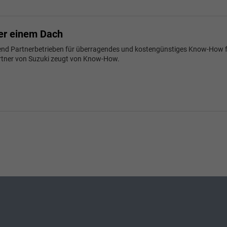
ter einem Dach
usend Partnerbetrieben für überragendes und kostengünstiges Know-How fü
rtner von Suzuki zeugt von Know-How.