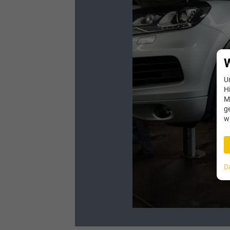
W
U
H
M
g
w
D