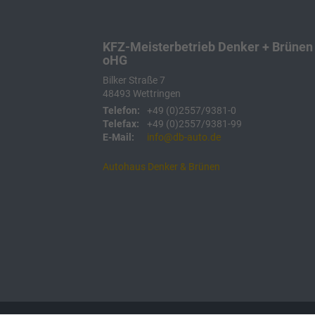
KFZ-Meisterbetrieb Denker + Brünen
oHG
Bilker Straße 7
48493
Wettringen
Telefon:
+49 (0)2557/9381-0
Telefax:
+49 (0)2557/9381-99
E-Mail:
info@db-auto.de
Autohaus Denker & Brünen