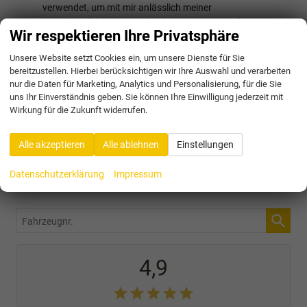
verwendet, um mit mir anlässlich meiner
Kontaktaufnahme in Verbindung zu treten, in diesem
Wir respektieren Ihre Privatsphäre
Zusammenhang zu kommunizieren und meine Anfrage zu
bearbeiten und abzuwickeln. Dies gilt insbesondere für die
Unsere Website setzt Cookies ein, um unsere Dienste für Sie
Verwendung der E-Mail-Adresse und der Telefonnummer
bereitzustellen. Hierbei berücksichtigen wir Ihre Auswahl und verarbeiten
zu den vorgenannten Zwecken.
nur die Daten für Marketing, Analytics und Personalisierung, für die Sie
Die Datenschutzerklärung kann hier eingesehen werden.
uns Ihr Einverständnis geben. Sie können Ihre Einwilligung jederzeit mit
Wirkung für die Zukunft widerrufen.
Ich bin kein Roboter
Alle akzeptieren
Alle ablehnen
Einstellungen
Datenschutzerklärung
Impressum
Login beantragen
Fahrzeugnr.
4,9