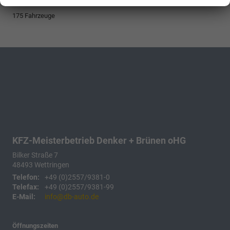
175 Fahrzeuge
KFZ-Meisterbetrieb Denker + Brünen oHG
Bilker Straße 7
48493
Wettringen
Telefon:
+49 (0)2557/9381-0
Telefax:
+49 (0)2557/9381-99
E-Mail:
info@db-auto.de
Öffnungszeiten