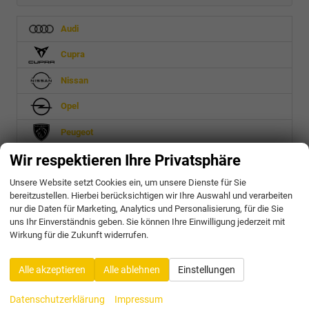
Audi
Cupra
Nissan
Opel
Peugeot
Wir respektieren Ihre Privatsphäre
Seat
Unsere Website setzt Cookies ein, um unsere Dienste für Sie
Skoda
bereitzustellen. Hierbei berücksichtigen wir Ihre Auswahl und verarbeiten
nur die Daten für Marketing, Analytics und Personalisierung, für die Sie
Toyota
uns Ihr Einverständnis geben. Sie können Ihre Einwilligung jederzeit mit
Wirkung für die Zukunft widerrufen.
Volkswagen
Alle akzeptieren
Alle ablehnen
Einstellungen
Geparkte Fahrzeuge (
0
)
Datenschutzerklärung
Impressum
Anmelden