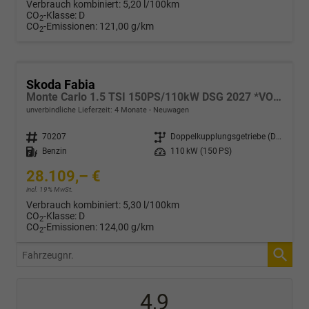
Verbrauch kombiniert:
5,20 l/100km
CO
-Klasse:
D
2
CO
-Emissionen:
121,00 g/km
2
Skoda Fabia
Monte Carlo 1.5 TSI 150PS/110kW DSG 2027 *VOLL-LED+Sportsitze*
unverbindliche Lieferzeit:
4 Monate
Neuwagen
Fahrzeugnr.
70207
Getriebe
Doppelkupplungsgetriebe (DSG)
Kraftstoff
Benzin
Leistung
110 kW (150 PS)
28.109,– €
incl. 19% MwSt.
Verbrauch kombiniert:
5,30 l/100km
CO
-Klasse:
D
2
CO
-Emissionen:
124,00 g/km
2
Fahrzeugnr.
4,9