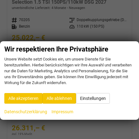
Selection 1.5 TSI 150PS/110kW DSG 2027
unverbindliche Lieferzeit:
4 Monate
Neuwagen
Fahrzeugnr.
70205
Getriebe
Doppelkupplungsgetriebe (DSG)
Kraftstoff
Benzin
Leistung
110 kW (150 PS)
25.022,– €
incl. 19% MwSt.
Wir respektieren Ihre Privatsphäre
Verbrauch kombiniert:
5,30 l/100km
CO
-Klasse:
D
2
Unsere Website setzt Cookies ein, um unsere Dienste für Sie
CO
-Emissionen:
124,00 g/km
2
bereitzustellen. Hierbei berücksichtigen wir Ihre Auswahl und verarbeiten
nur die Daten für Marketing, Analytics und Personalisierung, für die Sie
uns Ihr Einverständnis geben. Sie können Ihre Einwilligung jederzeit mit
Wirkung für die Zukunft widerrufen.
Skoda Fabia
Monte Carlo 1.0 TSI 116PS/85kW DSG 2027 *VOLL-LED+Sportsitze*
Alle akzeptieren
Alle ablehnen
Einstellungen
unverbindliche Lieferzeit:
4 Monate
Neuwagen
Fahrzeugnr.
70206
Getriebe
Doppelkupplungsgetriebe (DSG)
Datenschutzerklärung
Impressum
Kraftstoff
Benzin
Leistung
85 kW (116 PS)
26.311,– €
incl. 19% MwSt.