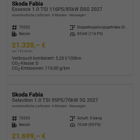
Skoda Fabia
Essence 1.0 TSI 116PS/85kW DSG 2027
unverbindliche Lieferzeit:
4 Monate
Neuwagen
Fahrzeugnr.
70202
Getriebe
Doppelkupplungsgetriebe (DSG)
Kraftstoff
Benzin
Leistung
85 kW (116 PS)
21.320,– €
incl. 19% MwSt.
Verbrauch kombiniert:
5,20 l/100km
CO
-Klasse:
D
2
CO
-Emissionen:
119,00 g/km
2
Skoda Fabia
Selection 1.0 TSI 95PS/70kW 5G 2027
unverbindliche Lieferzeit:
4 Monate
Neuwagen
Fahrzeugnr.
70203
Getriebe
Schalt. 5-Gang
Kraftstoff
Benzin
Leistung
70 kW (95 PS)
21.699,– €