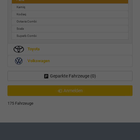
Kamiq
Kodiaq
Octavia Combi
Scala
Superb Combi
Toyota
Volkswagen
Geparkte Fahrzeuge (
0
)
Anmelden
175 Fahrzeuge