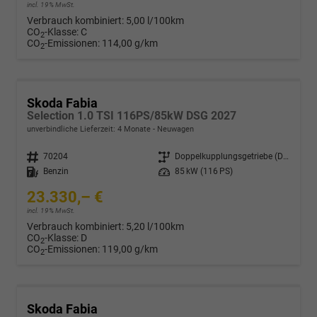
incl. 19% MwSt.
Verbrauch kombiniert:
5,00 l/100km
CO
-Klasse:
C
2
CO
-Emissionen:
114,00 g/km
2
Skoda Fabia
Selection 1.0 TSI 116PS/85kW DSG 2027
unverbindliche Lieferzeit:
4 Monate
Neuwagen
Fahrzeugnr.
70204
Getriebe
Doppelkupplungsgetriebe (DSG)
Kraftstoff
Benzin
Leistung
85 kW (116 PS)
23.330,– €
incl. 19% MwSt.
Verbrauch kombiniert:
5,20 l/100km
CO
-Klasse:
D
2
CO
-Emissionen:
119,00 g/km
2
Skoda Fabia