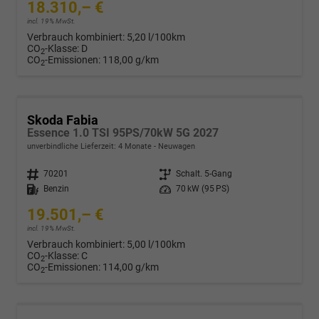
18.310,– €
incl. 19% MwSt.
Verbrauch kombiniert:
5,20 l/100km
CO
-Klasse:
D
2
CO
-Emissionen:
118,00 g/km
2
Skoda Fabia
Essence 1.0 TSI 95PS/70kW 5G 2027
unverbindliche Lieferzeit:
4 Monate
Neuwagen
Fahrzeugnr.
70201
Getriebe
Schalt. 5-Gang
Kraftstoff
Benzin
Leistung
70 kW (95 PS)
19.501,– €
incl. 19% MwSt.
Verbrauch kombiniert:
5,00 l/100km
CO
-Klasse:
C
2
CO
-Emissionen:
114,00 g/km
2