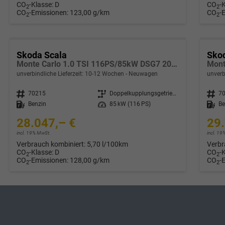
CO
-Klasse:
D
CO
-
2
2
CO
-Emissionen:
123,00 g/km
CO
-
2
2
Skoda Scala
Sko
Monte Carlo 1.0 TSI 116PS/85kW DSG7 2027 *PANO+Matrix+Sportsitze*
unverbindliche Lieferzeit: 10-12 Wochen
Neuwagen
unverb
Fahrzeugnr.
70215
Getriebe
Doppelkupplungsgetriebe (DSG)
Fahrzeugnr.
7
Kraftstoff
Benzin
Leistung
85 kW (116 PS)
Kraftstoff
Be
28.047,– €
29.
incl. 19% MwSt.
incl. 1
Verbrauch kombiniert:
5,70 l/100km
Verbr
CO
-Klasse:
D
CO
-
2
2
CO
-Emissionen:
128,00 g/km
CO
-
2
2