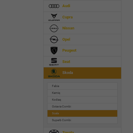
Audi
Cupra
Nissan
Opel
Peugeot
Seat
Skoda
Fabia
Kamiq
Kodiaq
Octavia Combi
Scala
Superb Combi
Toyota