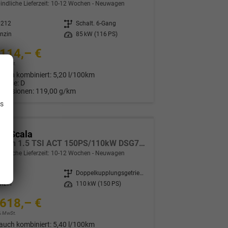
indliche Lieferzeit: 10-12 Wochen
Neuwagen
0212
Getriebe
Schalt. 6-Gang
nzin
Leistung
85 kW (116 PS)
114,– €
9% MwSt.
auch kombiniert:
5,20 l/100km
Klasse:
D
.
Emissionen:
119,00 g/km
is
da Scala
Selection 1.5 TSI ACT 150PS/110kW DSG7 2027
indliche Lieferzeit: 10-12 Wochen
Neuwagen
0214
Getriebe
Doppelkupplungsgetriebe (DSG)
nzin
Leistung
110 kW (150 PS)
618,– €
9% MwSt.
auch kombiniert:
5,40 l/100km