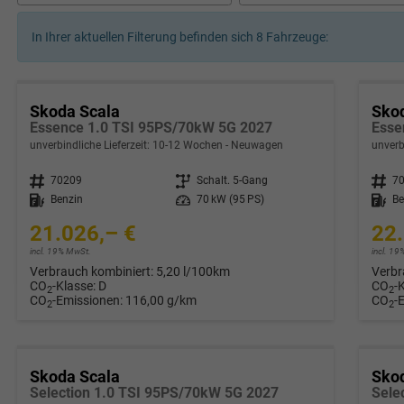
In Ihrer aktuellen Filterung befinden sich
8
Fahrzeuge:
Skoda Scala
Sko
Essence 1.0 TSI 95PS/70kW 5G 2027
Esse
unverbindliche Lieferzeit: 10-12 Wochen
Neuwagen
unverb
Fahrzeugnr.
70209
Getriebe
Schalt. 5-Gang
Fahrzeugnr.
7
Kraftstoff
Benzin
Leistung
70 kW (95 PS)
Kraftstoff
Be
21.026,– €
22.
incl. 19% MwSt.
incl. 1
Verbrauch kombiniert:
5,20 l/100km
Verbr
CO
-Klasse:
D
CO
-
2
2
CO
-Emissionen:
116,00 g/km
CO
-
2
2
Skoda Scala
Sko
Selection 1.0 TSI 95PS/70kW 5G 2027
Sele