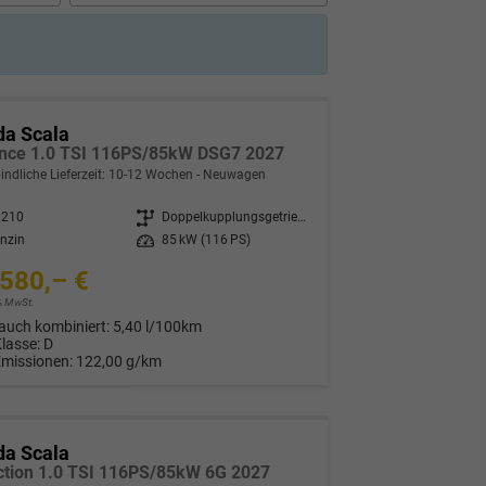
da Scala
nce 1.0 TSI 116PS/85kW DSG7 2027
indliche Lieferzeit: 10-12 Wochen
Neuwagen
0210
Getriebe
Doppelkupplungsgetriebe (DSG)
nzin
Leistung
85 kW (116 PS)
580,– €
9% MwSt.
auch kombiniert:
5,40 l/100km
Klasse:
D
Emissionen:
122,00 g/km
da Scala
ction 1.0 TSI 116PS/85kW 6G 2027