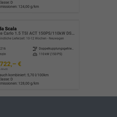
Klasse:
D
Emissionen:
124,00 g/km
da Scala
Monte Carlo 1.5 TSI ACT 150PS/110kW DSG7 2027 *PANO+Matrix+Sportsitze*
indliche Lieferzeit: 10-12 Wochen
Neuwagen
0216
Getriebe
Doppelkupplungsgetriebe (DSG)
nzin
Leistung
110 kW (150 PS)
722,– €
9% MwSt.
auch kombiniert:
5,70 l/100km
Klasse:
D
Emissionen:
128,00 g/km