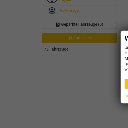
Volkswagen
Geparkte Fahrzeuge (
0
)
W
Anmelden
U
175 Fahrzeuge
H
M
g
w
D