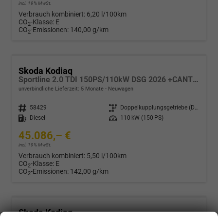
incl. 19% MwSt.
Verbrauch kombiniert:
6,20 l/100km
CO
-Klasse:
E
2
CO
-Emissionen:
140,00 g/km
2
Skoda Kodiaq
Sportline 2.0 TDI 150PS/110kW DSG 2026 +CANTON+CONVENIENCE PLUS+PERFORMANCE+AKUSTIK
unverbindliche Lieferzeit:
5 Monate
Neuwagen
Fahrzeugnr.
58429
Getriebe
Doppelkupplungsgetriebe (DSG)
Kraftstoff
Diesel
Leistung
110 kW (150 PS)
45.086,– €
incl. 19% MwSt.
Verbrauch kombiniert:
5,50 l/100km
CO
-Klasse:
E
2
CO
-Emissionen:
142,00 g/km
2
Skoda Kodiaq