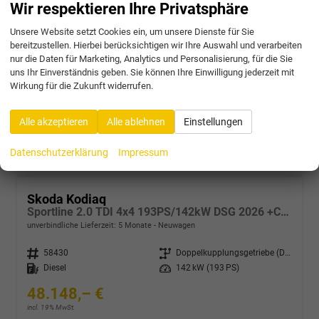
Sportline 2.0 TSI 4x4 204PS/150kW DSG 2026 +CANTON+CONVENIENCE PLUS+PERFORMANCE+AKUSTIK
Wir respektieren Ihre Privatsphäre
unverbindliche Lieferzeit:
5 Monate
Neuwagen
Unsere Website setzt Cookies ein, um unsere Dienste für Sie
bereitzustellen. Hierbei berücksichtigen wir Ihre Auswahl und verarbeiten
Fahrzeugnr.
58428
Getriebe
Doppelkupplungsgetriebe (DSG)
nur die Daten für Marketing, Analytics und Personalisierung, für die Sie
Kraftstoff
Benzin
Leistung
150 kW (204 PS)
uns Ihr Einverständnis geben. Sie können Ihre Einwilligung jederzeit mit
47.031,– €
Wirkung für die Zukunft widerrufen.
incl. 19% MwSt.
Verbrauch kombiniert:
7,60 l/100km
Alle akzeptieren
Alle ablehnen
Einstellungen
CO
-Klasse:
F
2
CO
-Emissionen:
172,00 g/km
2
Datenschutzerklärung
Impressum
Skoda Kodiaq
Sportline 2.0 TDI 4x4 193PS/142kW DSG 2026 +CANTON+CONVENIENCE PLUS+PERFORMANCE+AKUSTIK
unverbindliche Lieferzeit:
5 Monate
Neuwagen
Fahrzeugnr.
58430
Getriebe
Doppelkupplungsgetriebe (DSG)
Kraftstoff
Diesel
Leistung
142 kW (193 PS)
48.148,– €
incl. 19% MwSt.