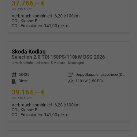
37.766,– €
incl. 19% MwSt.
Verbrauch kombiniert:
6,20 l/100km
CO
-Klasse:
E
2
CO
-Emissionen:
141,00 g/km
2
Skoda Kodiaq
Selection 2.0 TDI 150PS/110kW DSG 2026
unverbindliche Lieferzeit:
5 Monate
Neuwagen
Fahrzeugnr.
58425
Getriebe
Doppelkupplungsgetriebe (DSG)
Kraftstoff
Diesel
Leistung
110 kW (150 PS)
39.164,– €
incl. 19% MwSt.
Verbrauch kombiniert:
6,20 l/100km
CO
-Klasse:
E
2
CO
-Emissionen:
141,00 g/km
2