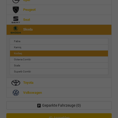
Peugeot
Seat
Skoda
Fabia
Kamiq
Kodiaq
Octavia Combi
Scala
Superb Combi
Toyota
Volkswagen
Geparkte Fahrzeuge (
0
)
Anmelden