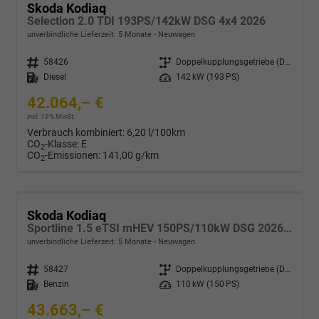
Skoda Kodiaq
Selection 2.0 TDI 193PS/142kW DSG 4x4 2026
unverbindliche Lieferzeit:
5 Monate
Neuwagen
Fahrzeugnr.
58426
Getriebe
Doppelkupplungsgetriebe (DSG)
Kraftstoff
Diesel
Leistung
142 kW (193 PS)
42.064,– €
incl. 19% MwSt.
Verbrauch kombiniert:
6,20 l/100km
CO
-Klasse:
E
2
CO
-Emissionen:
141,00 g/km
2
Skoda Kodiaq
Sportline 1.5 eTSI mHEV 150PS/110kW DSG 2026 +CANTON+CONVENIENCE PLUS+PERFORMANCE+AKUSTIK
unverbindliche Lieferzeit:
5 Monate
Neuwagen
Fahrzeugnr.
58427
Getriebe
Doppelkupplungsgetriebe (DSG)
Kraftstoff
Benzin
Leistung
110 kW (150 PS)
43.663,– €