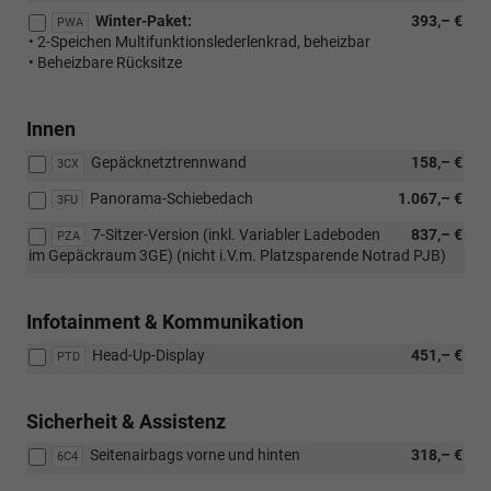
Winter-Paket:
393,– €
PWA
• 2-Speichen Multifunktionslederlenkrad, beheizbar
• Beheizbare Rücksitze
Innen
Gepäcknetztrennwand
158,– €
3CX
Panorama-Schiebedach
1.067,– €
3FU
7-Sitzer-Version (inkl. Variabler Ladeboden
837,– €
PZA
im Gepäckraum 3GE) (nicht i.V.m. Platzsparende Notrad PJB)
Infotainment & Kommunikation
Head-Up-Display
451,– €
PTD
Sicherheit & Assistenz
Seitenairbags vorne und hinten
318,– €
6C4