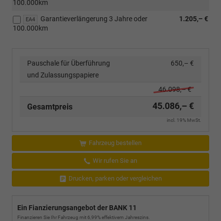
100.000km
Garantieverlängerung 3 Jahre oder
1.205,– €
EA4
100.000km
Pauschale für Überführung
650,– €
und Zulassungspapiere
46.098,– €
45.086,– €
Gesamtpreis
incl. 19% MwSt.
Fahrzeug bestellen
Wir rufen Sie an
Drucken, parken oder vergleichen
Ein Fianzierungsangebot der BANK 11
Finanzieren Sie Ihr Fahrzeug mit 6,99% effektivem Jahreszins.