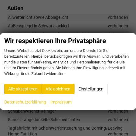
Außen
Allwetterlicht sowie Abbiegelicht
vorhanden
Außenspiegel in Schwarz lackiert
vorhanden
Elektrisch einklappbare Außenspiegel mit Memory-Funktion
Wir respektieren Ihre Privatsphäre
vorhanden
Elektrische Heckklappe mit virtueller Bedienung (Virtual Pedal)
Unsere Website setzt Cookies ein, um unsere Dienste für Sie
vorhanden
bereitzustellen. Hierbei berücksichtigen wir Ihre Auswahl und verarbeiten
nur die Daten für Marketing, Analytics und Personalisierung, für die Sie
Frontgrill mit glänzend schwarzen Leisten und Lamellen
uns Ihr Einverständnis geben. Sie können Ihre Einwilligung jederzeit mit
vorhanden
Wirkung für die Zukunft widerrufen.
LED-Rückleuchten mit dynamischem Blinklicht
vorhanden
Lichtleiste im Frontgrill
vorhanden
Alle akzeptieren
Alle ablehnen
Einstellungen
Matrix-LED-Scheinwerfer
vorhanden
Datenschutzerklärung
Impressum
Nebelscheinwerfer hinten
vorhanden
Scheibenwischer-Reiniger
vorhanden
Sunset - abgedunkelte Scheiben hinten
vorhanden
Tagfahrlicht mit Scheinwerfersteuerung und Coming/Leaving
Home-Funktion
vorhanden