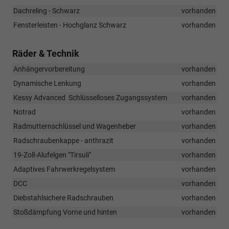
Dachreling - Schwarz
vorhanden
Fensterleisten - Hochglanz Schwarz
vorhanden
Räder & Technik
Anhängervorbereitung
vorhanden
Dynamische Lenkung
vorhanden
Kessy Advanced  Schlüsselloses Zugangssystem
vorhanden
Notrad
vorhanden
Radmutternschlüssel und Wagenheber
vorhanden
Radschraubenkappe - anthrazit
vorhanden
19-Zoll-Alufelgen "Tirsuli"
vorhanden
Adaptives Fahrwerkregelsystem
vorhanden
DCC
vorhanden
Diebstahlsichere Radschrauben
vorhanden
Stoßdämpfung Vorne und hinten
vorhanden