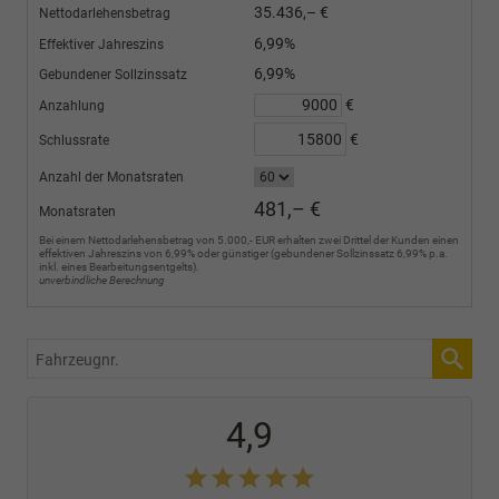
35.436,– €
Nettodarlehensbetrag
6,99%
Effektiver Jahreszins
6,99%
Gebundener Sollzinssatz
€
Anzahlung
€
Schlussrate
Anzahl der Monatsraten
481,– €
Monatsraten
Bei einem Nettodarlehensbetrag von 5.000,- EUR erhalten zwei Drittel der Kunden einen
effektiven Jahreszins von 6,99% oder günstiger (gebundener Sollzinssatz 6,99% p.a.
inkl. eines Bearbeitungsentgelts).
unverbindliche Berechnung
Fahrzeugnr.
4,9