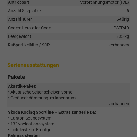
Antriebsart
Verbrennungsmotor (ICE)
Anzahl Sitzplätze
5
Anzahl Türen
5-türig
Codes: Hersteller-Code
PS7R4D
Leergewicht
1835 kg
Rußpartikelfilter / SCR
vorhanden
Serienausstattungen
Pakete
Akustik-Paket:
• Akustische Seitenscheiben vorne
• Geräuschdämmung im Innenraum
vorhanden
Skoda Kodiaq Sportline – Extras zur Serie DE:
• Canton Soundsystem
• 13" Navigationssystem
• Lichtleiste im Frontgrill
Fahrassistenten