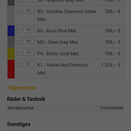
5X - Graphite Grey Met.
788,– €
B3
B3 - Smokey Diamond Silber
788,– €
Met.
8X
8X - Race Blue Met.
788,– €
M3
M3 - Steel Grey Met.
788,– €
P4
P4 - Bronx Gold Met.
788,– €
K1
K1 - Velvet Red Premium
1.329,– €
Met.
Allgemeines
Räder & Technik
Antriebsachse
Frontantrieb
Sonstiges