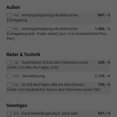
Außen
Anhängerkupplung mit elektrischer
897,– €
PK0
Entriegelung
Anhängerkupplung mit elektrischer
1.006,– €
PK1
Entriegelung (inkl. Trailer Assist) (nur i.V.m Assisted Drive Plus,
PAC)
Räder & Technik
Zusätzlicher Schutz des Fahrwerks vorne
240,– €
1SK
(nicht i.V.m Rila Alu-Felgen, PJ6)
Standheizung
1.175,– €
PHC
20 Zoll Alu-Felgen, Rila mit Aero-Einsatz
759,– €
PJ6
(nicht i.V.m Zusätzlicher Schutz des Fahrwerks vorne 1SK)
Sonstiges
Garantieverlängerung 2 Jahre oder
927,– €
EA3