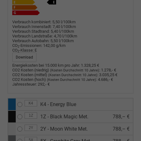
Verbrauch kombiniert:
5,50 l/100km
Verbrauch Innenstadt:
7,40 l/100km
Verbrauch Stadtrand:
5,40 l/100km
Verbrauch Landstraße:
4,70 l/100km
Verbrauch Autobahn:
5,50 l/100km
CO
-Emissionen:
142,00 g/km
2
CO
-Klasse:
E
2
Download
Energiekosten bei 15.000 km pro Jahr:
1.328,25 €
CO2 Kosten (niedrig)
:
1.278,- €
(Kosten Durchschnitt 10 Jahre)
CO2 Kosten (mittel)
:
3.035,25 €
(Kosten Durchschnitt 10 Jahre)
CO2 Kosten (hoch)
:
4.686,- €
(Kosten Durchschnitt 10 Jahre)
Jahressteuer:
292,- €
K4
K4 - Energy Blue
1Z
1Z - Black Magic Met.
788,– €
2Y
2Y - Moon White Met.
788,– €
5X