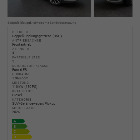
Beispielbilder, ggf. teilweise mit Sonderausstattung
GETRIEBE
Doppelkupplungsgetriebe (DSG)
ANTRIEBSACHSE
Frontantrieb
ZYLINDER
4
PARTIKELFILTER
1
SCHADSTOFFKLASSE
Euro 6 EB
HUBRAUM
1.968 ccm
LEISTUNG
110 kW (150 PS)
KRAFTSTOFF
Diesel
KATEGORIE
SUV/Geländewagen/Pickup
MODELLJAHR
2026