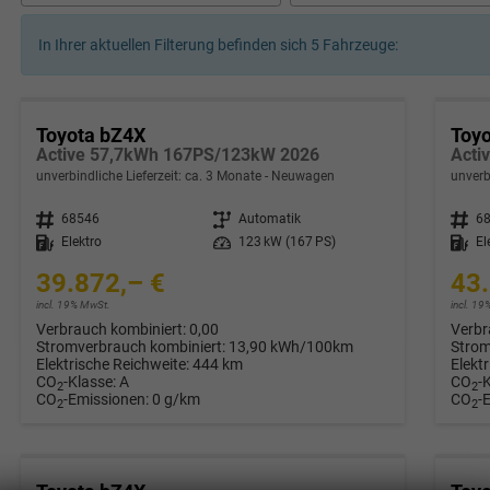
In Ihrer aktuellen Filterung befinden sich
5
Fahrzeuge:
Toyota bZ4X
Toy
Active 57,7kWh 167PS/123kW 2026
Acti
unverbindliche Lieferzeit: ca. 3 Monate
Neuwagen
unverb
Fahrzeugnr.
68546
Getriebe
Automatik
Fahrzeugnr.
6
Kraftstoff
Elektro
Leistung
123 kW (167 PS)
Kraftstoff
El
39.872,– €
43.
incl. 19% MwSt.
incl. 1
Verbrauch kombiniert:
0,00
Verbr
Stromverbrauch kombiniert:
13,90 kWh/100km
Strom
Elektrische Reichweite:
444 km
Elekt
CO
-Klasse:
A
CO
-
2
2
CO
-Emissionen:
0 g/km
CO
-
2
2