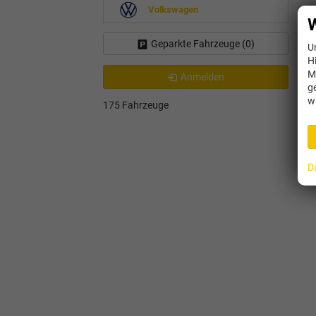
Volkswagen
W
Geparkte Fahrzeuge (
0
)
U
H
M
Anmelden
g
w
175 Fahrzeuge
D