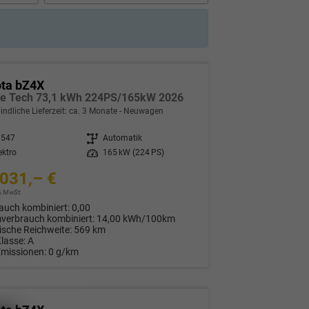
ota bZ4X
ve Tech 73,1 kWh 224PS/165kW 2026
indliche Lieferzeit: ca. 3 Monate
Neuwagen
8547
Getriebe
Automatik
ektro
Leistung
165 kW (224 PS)
031,– €
9% MwSt.
auch kombiniert:
0,00
verbrauch kombiniert:
14,00 kWh/100km
rische Reichweite:
569 km
Klasse:
A
Emissionen:
0 g/km