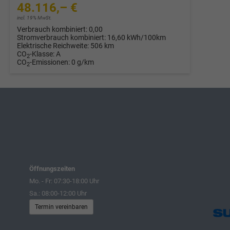
48.116,– €
incl. 19% MwSt.
Verbrauch kombiniert:
0,00
Stromverbrauch kombiniert:
16,60 kWh/100km
Elektrische Reichweite:
506 km
CO
-Klasse:
A
2
CO
-Emissionen:
0 g/km
2
Öffnungszeiten
Mo. - Fr: 07:30-18:00 Uhr
Sa.: 08:00-12:00 Uhr
Termin vereinbaren