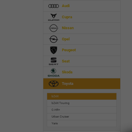
Audi
Cupra
Nissan
Opel
Peugeot
Seat
Skoda
Toyota
bZ4X
bZ4X Touring
C-HR+
Urban Cruiser
Yaris