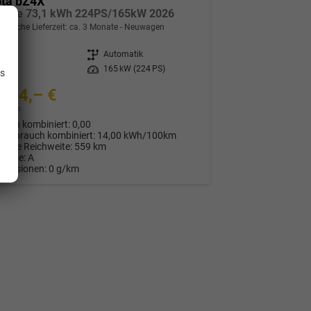
ota bZ4X
utive 73,1 kWh 224PS/165kW 2026
indliche Lieferzeit: ca. 3 Monate
Neuwagen
.
8549
Getriebe
Automatik
ektro
Leistung
165 kW (224 PS)
is
654,– €
9% MwSt.
auch kombiniert:
0,00
verbrauch kombiniert:
14,00 kWh/100km
rische Reichweite:
559 km
Klasse:
A
Emissionen:
0 g/km