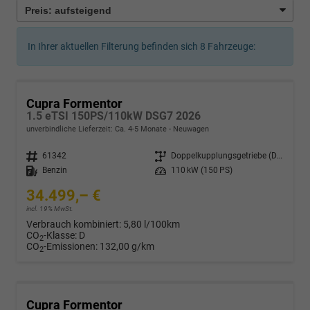
In Ihrer aktuellen Filterung befinden sich
8
Fahrzeuge:
Cupra Formentor
1.5 eTSI 150PS/110kW DSG7 2026
unverbindliche Lieferzeit: Ca. 4-5 Monate
Neuwagen
Fahrzeugnr.
61342
Getriebe
Doppelkupplungsgetriebe (DSG)
Kraftstoff
Benzin
Leistung
110 kW (150 PS)
34.499,– €
incl. 19% MwSt.
Verbrauch kombiniert:
5,80 l/100km
CO
-Klasse:
D
2
CO
-Emissionen:
132,00 g/km
2
Cupra Formentor