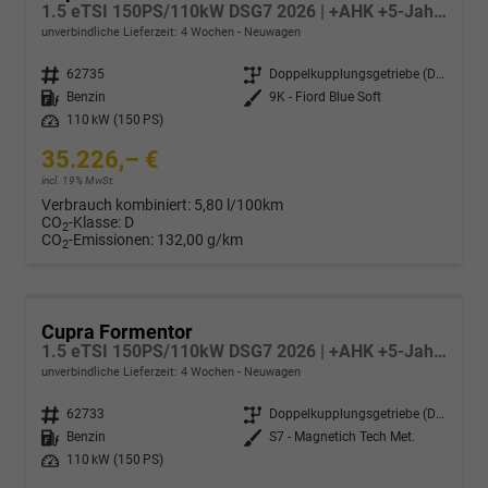
1.5 eTSI 150PS/110kW DSG7 2026 | +AHK +5-Jahre Erw. Garantie +NAVI +UPGRADE-Paket
unverbindliche Lieferzeit:
4 Wochen
Neuwagen
Fahrzeugnr.
62735
Getriebe
Doppelkupplungsgetriebe (DSG)
Kraftstoff
Benzin
Außenfarbe
9K - Fiord Blue Soft
Leistung
110 kW (150 PS)
35.226,– €
incl. 19% MwSt.
Verbrauch kombiniert:
5,80 l/100km
CO
-Klasse:
D
2
CO
-Emissionen:
132,00 g/km
2
Cupra Formentor
1.5 eTSI 150PS/110kW DSG7 2026 | +AHK +5-Jahre Erw. Garantie +NAVI +UPGRADE-Paket
unverbindliche Lieferzeit:
4 Wochen
Neuwagen
Fahrzeugnr.
62733
Getriebe
Doppelkupplungsgetriebe (DSG)
Kraftstoff
Benzin
Außenfarbe
S7 - Magnetich Tech Met.
Leistung
110 kW (150 PS)