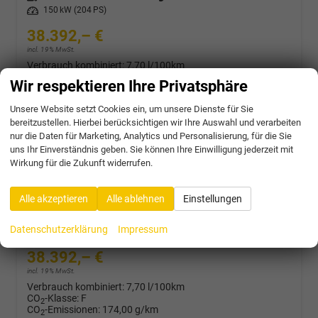
Leistung
150 kW (204 PS)
38.392,– €
incl. 19% MwSt.
Verbrauch kombiniert:
7,70 l/100km
CO
-Klasse:
F
2
Wir respektieren Ihre Privatsphäre
CO
-Emissionen:
174,00 g/km
2
Unsere Website setzt Cookies ein, um unsere Dienste für Sie
bereitzustellen. Hierbei berücksichtigen wir Ihre Auswahl und verarbeiten
nur die Daten für Marketing, Analytics und Personalisierung, für die Sie
Cupra Formentor
uns Ihr Einverständnis geben. Sie können Ihre Einwilligung jederzeit mit
2.0 TSI 204PS/150kW 4x4 DSG7 2026 | +AHK + 19" Alu +Sound Int Drive +5J Garantie
Wirkung für die Zukunft widerrufen.
unverbindliche Lieferzeit:
4 Wochen
Neuwagen
Alle akzeptieren
Alle ablehnen
Einstellungen
Fahrzeugnr.
62731
Getriebe
Doppelkupplungsgetriebe (DSG)
Kraftstoff
Benzin
Außenfarbe
0E - Midnight Black Met.
Datenschutzerklärung
Impressum
Leistung
150 kW (204 PS)
38.392,– €
incl. 19% MwSt.
Verbrauch kombiniert:
7,70 l/100km
CO
-Klasse:
F
2
CO
-Emissionen:
174,00 g/km
2