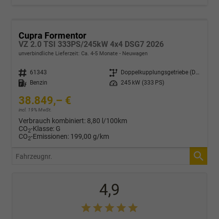
Cupra Formentor
VZ 2.0 TSI 333PS/245kW 4x4 DSG7 2026
unverbindliche Lieferzeit: Ca. 4-5 Monate
Neuwagen
Fahrzeugnr.
61343
Getriebe
Doppelkupplungsgetriebe (DSG)
Kraftstoff
Benzin
Leistung
245 kW (333 PS)
38.849,– €
incl. 19% MwSt.
Verbrauch kombiniert:
8,80 l/100km
CO
-Klasse:
G
2
CO
-Emissionen:
199,00 g/km
2
Fahrzeugnr.
4,9