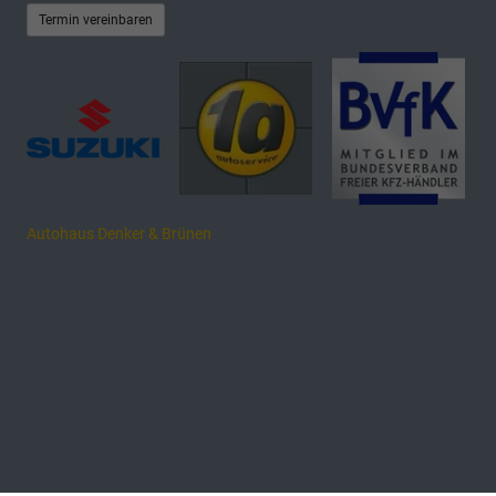
Termin vereinbaren
Autohaus Denker & Brünen