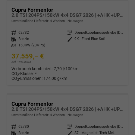
Cupra Formentor
2.0 TSI 204PS/150kW 4x4 DSG7 2026 | +AHK +UPGRADE-Paket +Immersive +5-Jahre Erw. Garantie
unverbindliche Lieferzeit:
4 Wochen
Neuwagen
Fahrzeugnr.
62732
Getriebe
Doppelkupplungsgetriebe (DSG)
Kraftstoff
Benzin
Außenfarbe
9K - Fiord Blue Soft
Leistung
150 kW (204 PS)
37.559,– €
incl. 19% MwSt.
Verbrauch kombiniert:
7,70 l/100km
CO
-Klasse:
F
2
CO
-Emissionen:
174,00 g/km
2
Cupra Formentor
2.0 TSI 204PS/150kW 4x4 DSG7 2026 | +AHK +UPGRADE-Paket +Immersive +5-Jahre Erw. Garantie
unverbindliche Lieferzeit:
4 Wochen
Neuwagen
Fahrzeugnr.
62730
Getriebe
Doppelkupplungsgetriebe (DSG)
Kraftstoff
Benzin
Außenfarbe
S7 - Magnetich Tech Met.