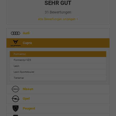
SEHR GUT
31 Bewertungen
Alle Bewertungen anzeigen >
Audi
Cupra
Formentor
Formentor VZ5
Leon
Leon Sportstourer
Terramar
Nissan
Opel
Peugeot