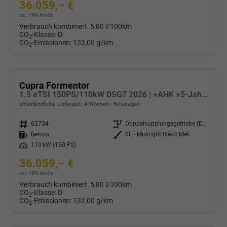
36.059,– €
incl. 19% MwSt.
Verbrauch kombiniert:
5,80 l/100km
CO
-Klasse:
D
2
CO
-Emissionen:
132,00 g/km
2
Cupra Formentor
1.5 eTSI 150PS/110kW DSG7 2026 | +AHK +5-Jahre Erw. Garantie +NAVI +UPGRADE-Paket
unverbindliche Lieferzeit:
4 Wochen
Neuwagen
Fahrzeugnr.
62734
Getriebe
Doppelkupplungsgetriebe (DSG)
Kraftstoff
Benzin
Außenfarbe
0E - Midnight Black Met.
Leistung
110 kW (150 PS)
36.059,– €
incl. 19% MwSt.
Verbrauch kombiniert:
5,80 l/100km
CO
-Klasse:
D
2
CO
-Emissionen:
132,00 g/km
2