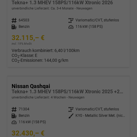
Tekna+ 1.3 MHEV 158PS/116kW Xtronic 2026
unverbindliche Lieferzeit: Ca. 3-4 Monate
Neuwagen
Fahrzeugnr.
64503
Getriebe
Variomatic/CVT, stufenlos
Kraftstoff
Benzin
Leistung
116 kW (158 PS)
32.115,– €
incl. 19% MwSt.
Verbrauch kombiniert:
6,40 l/100km
CO
-Klasse:
E
2
CO
-Emissionen:
144,00 g/km
2
Nissan Qashqai
Tekna+ 1.3 MHEV 158PS/116kW Xtronic 2025 +20"ALU+PANO+BOSE+HuD
unverbindliche Lieferzeit:
4 Wochen
Neuwagen
Fahrzeugnr.
71304
Getriebe
Variomatic/CVT, stufenlos
Kraftstoff
Benzin
Außenfarbe
KY0 - Metallic Silver Met. (nicht bestellbar)
Leistung
116 kW (158 PS)
32.430,– €