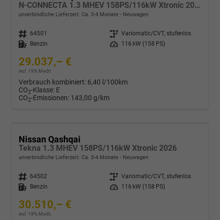
N-CONNECTA 1.3 MHEV 158PS/116kW Xtronic 2026
unverbindliche Lieferzeit: Ca. 3-4 Monate
Neuwagen
Fahrzeugnr.
64501
Getriebe
Variomatic/CVT, stufenlos
Kraftstoff
Benzin
Leistung
116 kW (158 PS)
29.037,– €
incl. 19% MwSt.
Verbrauch kombiniert:
6,40 l/100km
CO
-Klasse:
E
2
CO
-Emissionen:
143,00 g/km
2
Nissan Qashqai
Tekna 1.3 MHEV 158PS/116kW Xtronic 2026
unverbindliche Lieferzeit: Ca. 3-4 Monate
Neuwagen
Fahrzeugnr.
64502
Getriebe
Variomatic/CVT, stufenlos
Kraftstoff
Benzin
Leistung
116 kW (158 PS)
30.510,– €
incl. 19% MwSt.