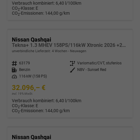
Verbrauch kombiniert:
6,40 l/100km
CO
-Klasse:
E
2
CO
-Emissionen:
144,00 g/km
2
Nissan Qashqai
Tekna+ 1.3 MHEV 158PS/116kW Xtronic 2026 +20"ALU+PANO+BOSE+HuD
unverbindliche Lieferzeit:
4 Wochen
Neuwagen
Fahrzeugnr.
63179
Getriebe
Variomatic/CVT, stufenlos
Kraftstoff
Benzin
Außenfarbe
NBV - Sunset Red
Leistung
116 kW (158 PS)
32.096,– €
incl. 19% MwSt.
Verbrauch kombiniert:
6,40 l/100km
CO
-Klasse:
E
2
CO
-Emissionen:
144,00 g/km
2
Nissan Qashqai