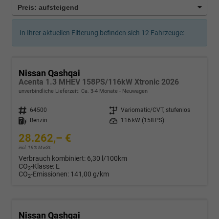
In Ihrer aktuellen Filterung befinden sich
12
Fahrzeuge:
Nissan Qashqai
Acenta 1.3 MHEV 158PS/116kW Xtronic 2026
unverbindliche Lieferzeit: Ca. 3-4 Monate
Neuwagen
Fahrzeugnr.
64500
Getriebe
Variomatic/CVT, stufenlos
Kraftstoff
Benzin
Leistung
116 kW (158 PS)
28.262,– €
incl. 19% MwSt.
Verbrauch kombiniert:
6,30 l/100km
CO
-Klasse:
E
2
CO
-Emissionen:
141,00 g/km
2
Nissan Qashqai