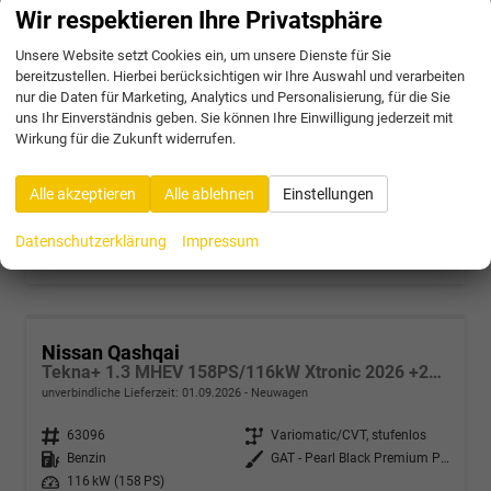
Nissan Qashqai
Wir respektieren Ihre Privatsphäre
Tekna+ 1.3 MHEV 158PS/116kW Xtronic 2026 +20"ALU+PANO+BOSE+HuD
unverbindliche Lieferzeit:
4 Wochen
Neuwagen
Unsere Website setzt Cookies ein, um unsere Dienste für Sie
bereitzustellen. Hierbei berücksichtigen wir Ihre Auswahl und verarbeiten
Fahrzeugnr.
63095
Getriebe
Variomatic/CVT, stufenlos
nur die Daten für Marketing, Analytics und Personalisierung, für die Sie
Kraftstoff
Benzin
Außenfarbe
KAD - Dark Metal Grey Met.
uns Ihr Einverständnis geben. Sie können Ihre Einwilligung jederzeit mit
Wirkung für die Zukunft widerrufen.
Leistung
116 kW (158 PS)
32.834,– €
Alle akzeptieren
Alle ablehnen
Einstellungen
incl. 19% MwSt.
Verbrauch kombiniert:
6,40 l/100km
Datenschutzerklärung
Impressum
CO
-Klasse:
E
2
CO
-Emissionen:
144,00 g/km
2
Nissan Qashqai
Tekna+ 1.3 MHEV 158PS/116kW Xtronic 2026 +20"ALU+PANO+BOSE+HuD
unverbindliche Lieferzeit:
01.09.2026
Neuwagen
Fahrzeugnr.
63096
Getriebe
Variomatic/CVT, stufenlos
Kraftstoff
Benzin
Außenfarbe
GAT - Pearl Black Premium Perleffekt
Leistung
116 kW (158 PS)