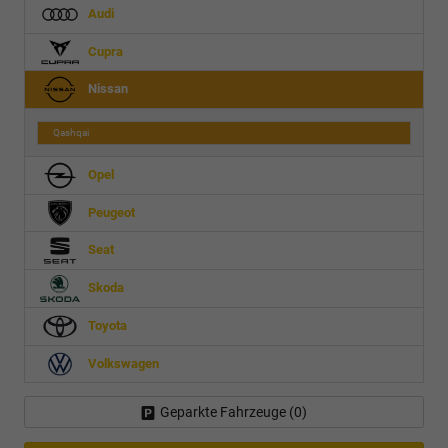
Audi
Cupra
Nissan
Qashqai
Opel
Peugeot
Seat
Skoda
Toyota
Volkswagen
Geparkte Fahrzeuge (
0
)