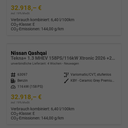
32.918,– €
incl. 19% MwSt.
Verbrauch kombiniert:
6,40 l/100km
CO
-Klasse:
E
2
CO
-Emissionen:
144,00 g/km
2
Nissan Qashqai
Tekna+ 1.3 MHEV 158PS/116kW Xtronic 2026 +20"ALU+PANO+BOSE+HuD
unverbindliche Lieferzeit:
4 Wochen
Neuwagen
Fahrzeugnr.
63097
Getriebe
Variomatic/CVT, stufenlos
Kraftstoff
Benzin
Außenfarbe
KBY - Ceramic Grey Premium Met.
Leistung
116 kW (158 PS)
32.918,– €
incl. 19% MwSt.
Verbrauch kombiniert:
6,40 l/100km
CO
-Klasse:
E
2
CO
-Emissionen:
144,00 g/km
2