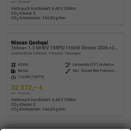
incl. 19% MwSt.
Verbrauch kombiniert:
6,40 l/100km
CO
-Klasse:
E
2
CO
-Emissionen:
144,00 g/km
2
Nissan Qashqai
Tekna+ 1.3 MHEV 158PS/116kW Xtronic 2026 +20"ALU+PANO+BOSE+HuD
unverbindliche Lieferzeit:
4 Wochen
Neuwagen
Fahrzeugnr.
69304
Getriebe
Variomatic/CVT, stufenlos
Kraftstoff
Benzin
Außenfarbe
YAU - Sunset Red Premium Met. mit Dach in Solid Black
Leistung
116 kW (158 PS)
32.572,– €
incl. 19% MwSt.
Verbrauch kombiniert:
6,40 l/100km
CO
-Klasse:
E
2
CO
-Emissionen:
144,00 g/km
2