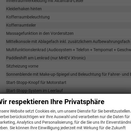
Innenraumverkleidung mit Alcantara-Leder
Kleiderhaken hinten
Kofferraumbeleuchtung
Kofferraumteiler
Massagefunktion in den Vordersitzen
Mittelkonsole mit Ablagefach inkl. zusätzlichem Aufbewahrungsfach
Multifunktionslenkrad (Audiosystem + Telefon + Tempomat + Geschw
Paddleshift am Lenkrad (nur MHEV Xtronic)
Sitzheizung vorne
Sonnenblende mit Make-up-Spiegel und Beleuchtung für Fahrer- und B
Start-Stopp-Knopf für Motorstart
Start-Stopp-System im Leerlauf
Tasche an der Rückseite des Beifahrersitzes
ir respektieren Ihre Privatsphäre
Tasche an der Rückseite des Fahrersitzes
nsere Website setzt Cookies ein, um unsere Dienste für Sie bereitzustellen
Verchromte Innen-Türgriffe
ierbei berücksichtigen wir Ihre Auswahl und verarbeiten nur die Daten für
arketing, Analytics und Personalisierung, für die Sie uns Ihr Einverständn
Zwei Getränkehalter vorne
eben. Sie können Ihre Einwilligung jederzeit mit Wirkung für die Zukunft