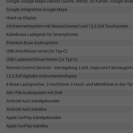
Google: Google Maps-Dienste (Suche, Wetter, 3D-Karten, Google Stree
Google: integriertes Google Maps
Head-up-Display
Infotainmentsystem mit NissanConnect und 12,3 Zoll Touchscreen
Kabelloses Ladegerät für Smartphones
Premium Bose Audiosystem
USB-Anschlüsse vorne (2x Typ-C)
USB-Ladeanschlüsse hinten (2x Typ-C)
Remote Control Services - Verriegelung, Licht, Hupe und Fahrzeugort
12,3 Zoll digitales Instrumentendisplay
8 Bose-Lautsprecher: 2 Hochtöner, 6 Hoch- und Mitteltöner in den Türe
AM-/FM-Audiosystem mit DAB
Android Auto kabelgebunden
Android Auto kabellos
Apple CarPlay kabelgebunden
Apple CarPlay kabellos