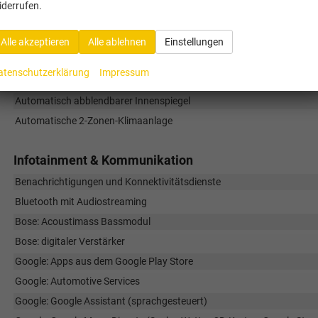
12-V-Steckdose im Armaturenbrett und im Kofferraum
iderrufen.
60/40 umklappbare Rücksitzbank
Ambientebeleuchtung, teilweise Abdeckung (RGB-Licht)
Alle akzeptieren
Alle ablehnen
Einstellungen
Ambientebeleuchtung, vollständige Abdeckung (RGB-Licht)
atenschutzerklärung
Impressum
Armlehne vorne (in Mittelkonsole und Türen)
Automatisch abblendbarer Innenspiegel
Automatische 2-Zonen-Klimaanlage
Infotainment & Kommunikation
Benachrichtigungen und Konnektivitätsdienste
Bluetooth mit Audiostreaming
Bose: Acoustimass Bassmodul
Bose: digitaler Verstärker
Google: Apps aus dem Google Play Store
Google: Automotive Services
Google: Google Assistant (sprachgesteuert)