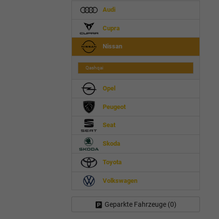
Audi
Cupra
Nissan
Qashqai
Opel
Peugeot
Seat
Skoda
Toyota
Volkswagen
Geparkte Fahrzeuge (
0
)