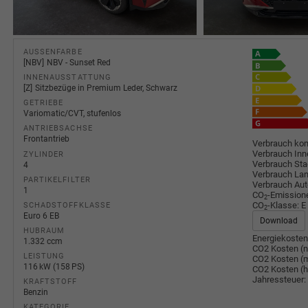
AUSSENFARBE
NBV
NBV - Sunset Red
INNENAUSSTATTUNG
Z
Sitzbezüge in Premium Leder, Schwarz
GETRIEBE
Variomatic/CVT, stufenlos
ANTRIEBSACHSE
Frontantrieb
Verbrauch kom
Verbrauch Inn
ZYLINDER
Verbrauch Sta
4
Verbrauch Lan
PARTIKELFILTER
Verbrauch Au
1
CO
-Emission
2
CO
-Klasse:
E
SCHADSTOFFKLASSE
2
Euro 6 EB
Download
HUBRAUM
Energiekosten
1.332 ccm
CO2 Kosten (n
LEISTUNG
CO2 Kosten (m
116 kW (158 PS)
CO2 Kosten (
Jahressteuer:
KRAFTSTOFF
Benzin
KATEGORIE