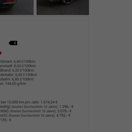
biniert:
6,40 l/100km
enstadt:
8,00 l/100km
dtrand:
6,20 l/100km
dstraße:
5,40 l/100km
tobahn:
6,80 l/100km
en:
144,00 g/km
 bei 15.000 km pro Jahr:
1.674,24 €
iedrig)
:
1.296,- €
(Kosten Durchschnitt 10 Jahre)
ittel)
:
3.078,- €
(Kosten Durchschnitt 10 Jahre)
hoch)
:
4.752,- €
(Kosten Durchschnitt 10 Jahre)
135,- €