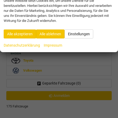
Unsere Website setzt Cookies ein, um unsere Dienste für Sie
Cupra
bereitzustellen. Hierbei berücksichtigen wir Ihre Auswahl und verarbeiten
nur die Daten für Marketing, Analytics und Personalisierung, für die Sie
Nissan
uns Ihr Einverständnis geben. Sie können Ihre Einwilligung jederzeit mit
Opel
Wirkung für die Zukunft widerrufen.
Peugeot
Alle akzeptieren
Alle ablehnen
Einstellungen
Seat
Datenschutzerklärung
Impressum
Skoda
Toyota
Volkswagen
Geparkte Fahrzeuge (
0
)
Anmelden
175 Fahrzeuge