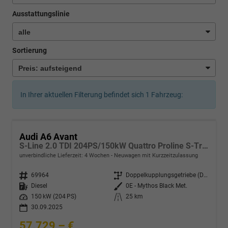
Ausstattungslinie
Sortierung
In Ihrer aktuellen Filterung befindet sich
1
Fahrzeug:
Audi A6 Avant
S-Line 2.0 TDI 204PS/150kW Quattro Proline S-Tronic 2026 +19" LM +AHK +Ambiente Paket +S-Sportfarhwerk +STH
unverbindliche Lieferzeit:
4 Wochen
Neuwagen mit Kurzzeitzulassung
Fahrzeugnr.
69964
Getriebe
Doppelkupplungsgetriebe (DSG)
Kraftstoff
Diesel
Außenfarbe
0E - Mythos Black Met.
Leistung
150 kW (204 PS)
Kilometerstand
25 km
30.09.2025
57.729,– €