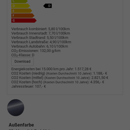
Verbrauch kombiniert:
5,80 l/100km
Verbrauch Innenstadt:
7,70 l/100km
Verbrauch Stadtrand:
5,50 l/100km
Verbrauch Landstraße:
4,90 l/100km
Verbrauch Autobahn:
6,10 l/100km
CO
-Emissionen:
132,00 g/km
2
CO
-Klasse:
D
2
Download
Energiekosten bei 15.000 km pro Jahr:
1.517,28 €
CO2 Kosten (niedrig)
:
1.188,- €
(Kosten Durchschnitt 10 Jahre)
CO2 Kosten (mittel)
:
2.821,50 €
(Kosten Durchschnitt 10 Jahre)
CO2 Kosten (hoch)
:
4.356,- €
(Kosten Durchschnitt 10 Jahre)
Jahressteuer:
107,- €
Außenfarbe