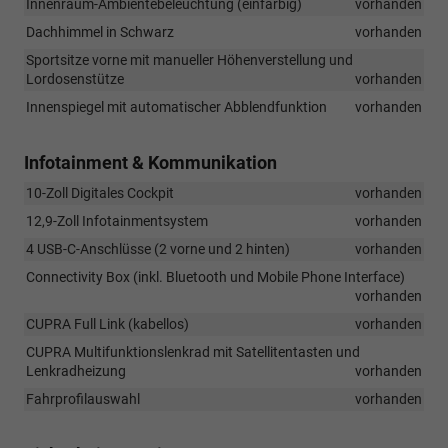
Innenraum-Ambientebeleuchtung (einfarbig)
vorhanden
Dachhimmel in Schwarz
vorhanden
Sportsitze vorne mit manueller Höhenverstellung und
Lordosenstütze
vorhanden
Innenspiegel mit automatischer Abblendfunktion
vorhanden
Infotainment & Kommunikation
10-Zoll Digitales Cockpit
vorhanden
12,9-Zoll Infotainmentsystem
vorhanden
4 USB-C-Anschlüsse (2 vorne und 2 hinten)
vorhanden
Connectivity Box (inkl. Bluetooth und Mobile Phone Interface)
vorhanden
CUPRA Full Link (kabellos)
vorhanden
CUPRA Multifunktionslenkrad mit Satellitentasten und
Lenkradheizung
vorhanden
Fahrprofilauswahl
vorhanden