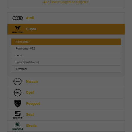
Alle Bewertungen anzeigen >
Audi
Cupra
Formentor
Formentor VZ5
Leon
Leon Sportstourer
Terramar
Nissan
Opel
Peugeot
Seat
Skoda