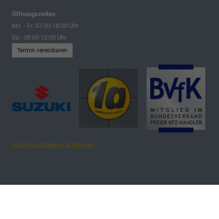
Öffnungszeiten
Mo. - Fr: 07:30-18:00 Uhr
Sa.: 08:00-12:00 Uhr
Termin vereinbaren
Autohaus Denker & Brünen