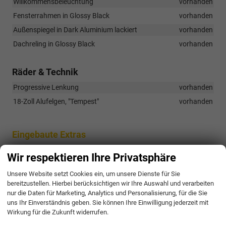
Willkommensbeleuchtung
vorhanden
Fensterrahmen in Glossy Black
vorhanden
Außenspiegel in Dark Aluminium lackiert
vorhanden
Dachreling in Glossy Black
vorhanden
Räder & Technik
Progressive Lenkung
vorhanden
18-Zoll Alufelgen, "Tempest"
vorhanden
Eingebaute Extras
Pakete
Wir respektieren Ihre Privatsphäre
EDGE Paket:
WB1
Unsere Website setzt Cookies ein, um unsere Dienste für Sie
• Alarmanlage
bereitzustellen. Hierbei berücksichtigen wir Ihre Auswahl und verarbeiten
• Elektrische Heckklappe mit Virtual Pedal
nur die Daten für Marketing, Analytics und Personalisierung, für die Sie
• Kessy Advanced (ohne SAFELOCK)
uns Ihr Einverständnis geben. Sie können Ihre Einwilligung jederzeit mit
• Rückfahrkamera
Wirkung für die Zukunft widerrufen.
• Wraparound-Innenbeleuchtung