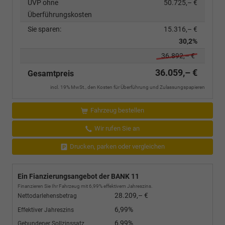
UVP ohne
50.725,– €
Überführungskosten
Sie sparen:
15.316,– €
30,2%
36.892,– €
36.059,– €
Gesamtpreis
incl. 19% MwSt., den Kosten für Überführung und Zulassungspapieren
Fahrzeug bestellen
Wir rufen Sie an
Drucken, parken oder vergleichen
Ein Fianzierungsangebot der BANK 11
Finanzieren Sie Ihr Fahrzeug mit 6,99% effektivem Jahreszins.
28.209,– €
Nettodarlehensbetrag
6,99%
Effektiver Jahreszins
6,99%
Gebundener Sollzinssatz