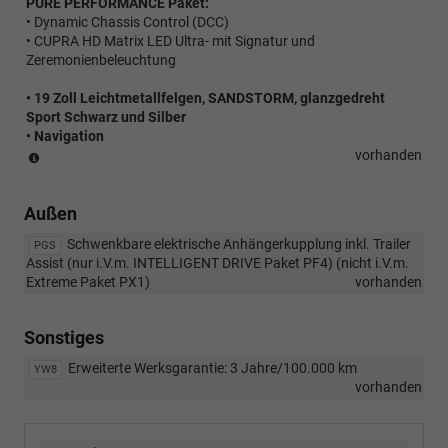
PURE PERFORMANCE Paket:
• Dynamic Chassis Control (DCC)
• CUPRA HD Matrix LED Ultra- mit Signatur und
Zeremonienbeleuchtung
• 19 Zoll Leichtmetallfelgen, SANDSTORM, glanzgedreht
Sport Schwarz und Silber
• Navigation
(Paket
vorhanden
ist
nicht
Außen
bestellbar)
Schwenkbare elektrische Anhängerkupplung inkl. Trailer
PGS
Assist (nur i.V.m. INTELLIGENT DRIVE Paket PF4) (nicht i.V.m.
Extreme Paket PX1)
vorhanden
Sonstiges
Erweiterte Werksgarantie: 3 Jahre/100.000 km
YW8
vorhanden