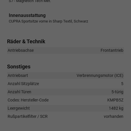
S7 - Magnetich Tech Met.
Innenausstattung
CUPRA Sportsitze vorne in Sharp Textil, Schwarz
Räder & Technik
Antriebsachse
Frontantrieb
Sonstiges
Antriebsart
Verbrennungsmotor (ICE)
Anzahl Sitzplätze
5
Anzahl Türen
5-türig
Codes: Hersteller-Code
KMPB5Z
Leergewicht
1482 kg
Rußpartikelfilter / SCR
vorhanden