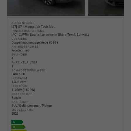
AUSSENFARBE
S7
S7 - Magnetich Tech Met.
INNENAUSSTATTUNG
AQ
CUPRA Sportsitze vorne in Sharp Textil, Schwarz
GETRIEBE
Doppelkupplungsgetriebe (DSG)
ANTRIEBSACHSE
Frontantrieb
ZYLINDER
4
PARTIKELFILTER
1
SCHADSTOFFKLASSE
Euro 6 EB
HUBRAUM
1.498 ccm
LEISTUNG
110 kW (150 PS)
KRAFTSTOFF
Benzin
KATEGORIE
SUV/Geländewagen/Pickup
MODELLJAHR
2026