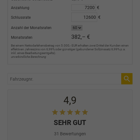
€
Anzahlung
€
Schlussrate
Anzahl der Monatsraten
382,– €
Monatsraten
Bei einem Nettodarlehensbetrag von 5.000,- EUR erhalten zwei Drittel der Kunden einen
effektiven Jahreszins von 6,99% oder günstiger (gebundener Sollzinssatz 6,99% p.a.
inkl. eines Bearbeitungsentgelts).
unverbindliche Berechnung
Fahrzeugnr.
4,9
SEHR GUT
31 Bewertungen