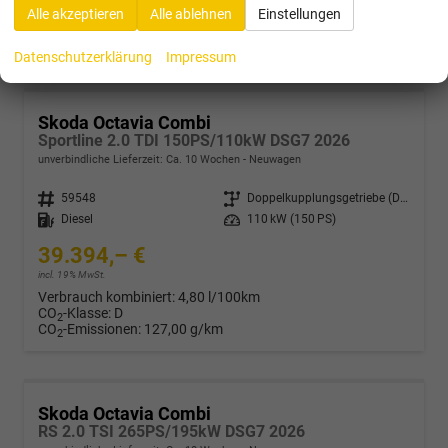
Verbrauch kombiniert:
5,30 l/100km
Alle akzeptieren
Alle ablehnen
Einstellungen
CO
-Klasse:
D
2
CO
-Emissionen:
121,00 g/km
2
Datenschutzerklärung
Impressum
Skoda Octavia Combi
Sportline 2.0 TDI 150PS/110kW DSG7 2026
unverbindliche Lieferzeit: Ca. 10 Wochen
Neuwagen
Fahrzeugnr.
59548
Getriebe
Doppelkupplungsgetriebe (DSG)
Kraftstoff
Diesel
Leistung
110 kW (150 PS)
39.394,– €
incl. 19% MwSt.
Verbrauch kombiniert:
4,80 l/100km
CO
-Klasse:
D
2
CO
-Emissionen:
127,00 g/km
2
Skoda Octavia Combi
RS 2.0 TSI 265PS/195kW DSG7 2026