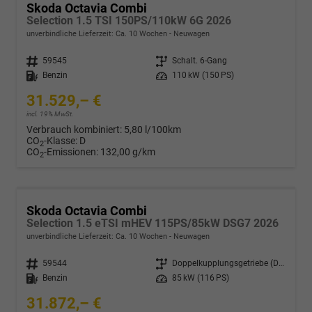
Skoda Octavia Combi
Selection 1.5 TSI 150PS/110kW 6G 2026
unverbindliche Lieferzeit: Ca. 10 Wochen
Neuwagen
Fahrzeugnr.
59545
Getriebe
Schalt. 6-Gang
Kraftstoff
Benzin
Leistung
110 kW (150 PS)
31.529,– €
incl. 19% MwSt.
Verbrauch kombiniert:
5,80 l/100km
CO
-Klasse:
D
2
CO
-Emissionen:
132,00 g/km
2
Skoda Octavia Combi
Selection 1.5 eTSI mHEV 115PS/85kW DSG7 2026
unverbindliche Lieferzeit: Ca. 10 Wochen
Neuwagen
Fahrzeugnr.
59544
Getriebe
Doppelkupplungsgetriebe (DSG)
Kraftstoff
Benzin
Leistung
85 kW (116 PS)
31.872,– €