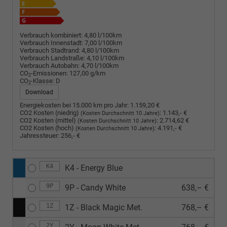
Verbrauch kombiniert:
4,80 l/100km
Verbrauch Innenstadt:
7,00 l/100km
Verbrauch Stadtrand:
4,80 l/100km
Verbrauch Landstraße:
4,10 l/100km
Verbrauch Autobahn:
4,70 l/100km
CO
-Emissionen:
127,00 g/km
2
CO
-Klasse:
D
2
Download
Energiekosten bei 15.000 km pro Jahr:
1.159,20 €
CO2 Kosten (niedrig)
:
1.143,- €
(Kosten Durchschnitt 10 Jahre)
CO2 Kosten (mittel)
:
2.714,62 €
(Kosten Durchschnitt 10 Jahre)
CO2 Kosten (hoch)
:
4.191,- €
(Kosten Durchschnitt 10 Jahre)
Jahressteuer:
256,- €
K4
K4 - Energy Blue
9P
9P - Candy White
638,– €
1Z
1Z - Black Magic Met.
768,– €
2Y