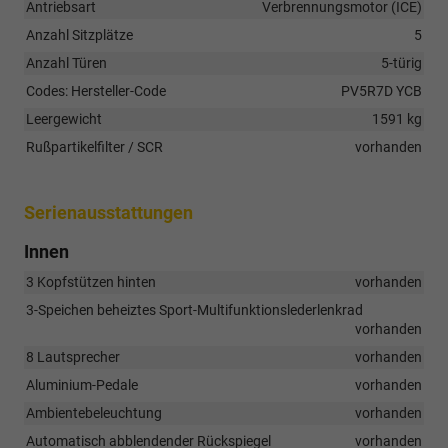
Antriebsart
Verbrennungsmotor (ICE)
Anzahl Sitzplätze
5
Anzahl Türen
5-türig
Codes: Hersteller-Code
PV5R7D YCB
Leergewicht
1591 kg
Rußpartikelfilter / SCR
vorhanden
Serienausstattungen
Innen
3 Kopfstützen hinten
vorhanden
3-Speichen beheiztes Sport-Multifunktionslederlenkrad
vorhanden
8 Lautsprecher
vorhanden
Aluminium-Pedale
vorhanden
Ambientebeleuchtung
vorhanden
Automatisch abblendender Rückspiegel
vorhanden