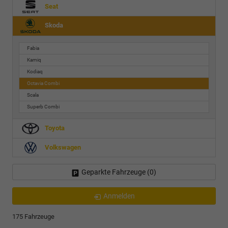
Seat
Skoda
Fabia
Kamiq
Kodiaq
Octavia Combi
Scala
Superb Combi
Toyota
Volkswagen
Geparkte Fahrzeuge (
0
)
Anmelden
175 Fahrzeuge