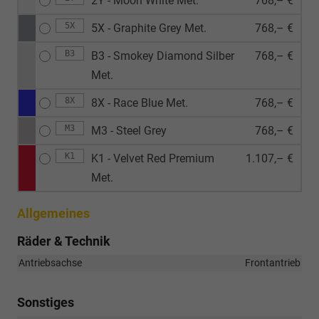
2Y - Moon White Met.
768,– €
5X
5X - Graphite Grey Met.
768,– €
B3
B3 - Smokey Diamond Silber
768,– €
Met.
8X
8X - Race Blue Met.
768,– €
M3
M3 - Steel Grey
768,– €
K1
K1 - Velvet Red Premium
1.107,– €
Met.
Allgemeines
Räder & Technik
Antriebsachse
Frontantrieb
Sonstiges