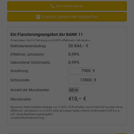
Wir rufen Sie an
Drucken, parken oder vergleichen
Ein Fianzierungsangebot der BANK 11
Finanzieren Sie Ihr Fahrzeug mit 6,99% effektivem Jahreszins.
30.844,– €
Nettodarlehensbetrag
6,99%
Effektiver Jahreszins
6,99%
Gebundener Sollzinssatz
€
Anzahlung
€
Schlussrate
Anzahl der Monatsraten
418,– €
Monatsraten
Bei einem Nettodarlehensbetrag von 5.000,- EUR erhalten zwei Drittel der Kunden einen
effektiven Jahreszins von 6,99% oder günstiger (gebundener Sollzinssatz 6,99% p.a.
inkl. eines Bearbeitungsentgelts).
unverbindliche Berechnung