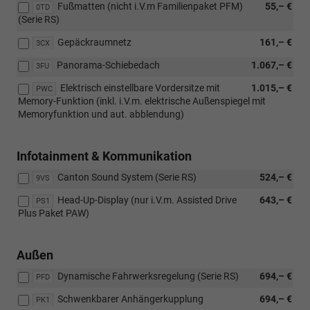
Fußmatten (nicht i.V.m Familienpaket PFM)
55,– €
0TD
(Serie RS)
Gepäckraumnetz
161,– €
3CX
Panorama-Schiebedach
1.067,– €
3FU
Elektrisch einstellbare Vordersitze mit
1.015,– €
PWC
Memory-Funktion (inkl. i.V.m. elektrische Außenspiegel mit
Memoryfunktion und aut. abblendung)
Infotainment & Kommunikation
Canton Sound System (Serie RS)
524,– €
9VS
Head-Up-Display (nur i.V.m. Assisted Drive
643,– €
PS1
Plus Paket PAW)
Außen
Dynamische Fahrwerksregelung (Serie RS)
694,– €
PFD
Schwenkbarer Anhängerkupplung
694,– €
PK1