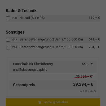
Räder & Technik
Notrad (Serie RS)
139,– €
PJC
Sonstiges
Garantieverlängerung 2 Jahre/100.000 Km
549,– €
EA3
Garantieverlängerung 3 Jahre/100.000 Km
784,– €
EA4
Pauschale für Überführung
650,– €
und Zulassungspapiere
39.929,– €
39.394,– €
Gesamtpreis
incl. 19% MwSt.
Fahrzeug bestellen