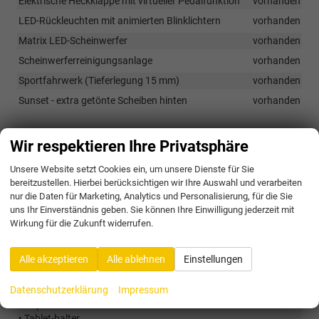
Elektrische Heckklappe mit virtueller Pedalfunktion
vorhanden
LED-Rückleuchten mit animierten Blinklichtern
vorhanden
Matrix LED-Scheinwerfer
vorhanden
Scheinwerferreinigungsanlage
vorhanden
Sportfahrwerk (Tieferlegung 15 mm)
vorhanden
Sunset - extra getönte Scheiben hinten
vorhanden
Räder & Technik
Wir respektieren Ihre Privatsphäre
18 Zoll Alu-Felgen, Vega aero in Schwarz
vorhanden
Unsere Website setzt Cookies ein, um unsere Dienste für Sie
Reifenreparaturset
vorhanden
bereitzustellen. Hierbei berücksichtigen wir Ihre Auswahl und verarbeiten
nur die Daten für Marketing, Analytics und Personalisierung, für die Sie
uns Ihr Einverständnis geben. Sie können Ihre Einwilligung jederzeit mit
Wirkung für die Zukunft widerrufen.
Optionale Extras
Pakete
Alle akzeptieren
Alle ablehnen
Einstellungen
Familienpaket:
194,– €
PFM
Datenschutzerklärung
Impressum
• Fußmatten
• Gepäckraummatten
• Tablet-halter