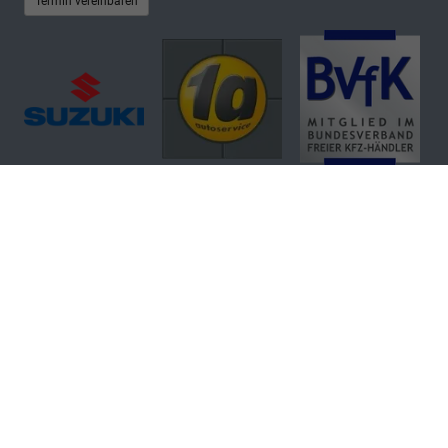
Termin vereinbaren
Autohaus Denker & Brünen