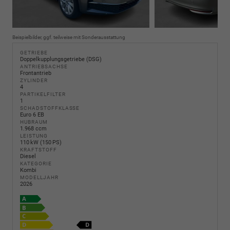
Beispielbilder, ggf. teilweise mit Sonderausstattung
GETRIEBE
Doppelkupplungsgetriebe (DSG)
ANTRIEBSACHSE
Frontantrieb
ZYLINDER
4
PARTIKELFILTER
1
SCHADSTOFFKLASSE
Euro 6 EB
HUBRAUM
1.968 ccm
LEISTUNG
110 kW (150 PS)
KRAFTSTOFF
Diesel
KATEGORIE
Kombi
MODELLJAHR
2026