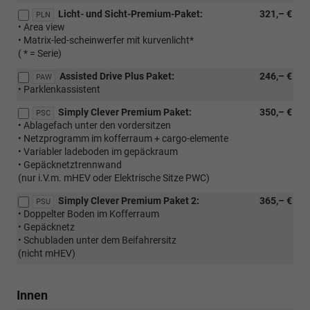
Licht- und Sicht-Premium-Paket:
321,– €
PLN
• Area view
• Matrix-led-scheinwerfer mit kurvenlicht*
( * = Serie)
Assisted Drive Plus Paket:
246,– €
PAW
• Parklenkassistent
Simply Clever Premium Paket:
350,– €
PSC
• Ablagefach unter den vordersitzen
• Netzprogramm im kofferraum + cargo-elemente
• Variabler ladeboden im gepäckraum
• Gepäcknetztrennwand
(nur i.V.m. mHEV oder Elektrische Sitze PWC)
Simply Clever Premium Paket 2:
365,– €
PSU
• Doppelter Boden im Kofferraum
• Gepäcknetz
• Schubladen unter dem Beifahrersitz
(nicht mHEV)
Innen