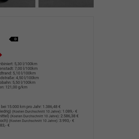
biniert:
5,30 l/100km
enstadt:
7,00 l/100km
dtrand:
5,10 l/100km
dstraße:
4,50 l/100km
tobahn:
5,50 l/100km
en:
121,00 g/km
 bei 15.000 km pro Jahr:
1.386,48 €
iedrig)
:
1.089,- €
(Kosten Durchschnitt 10 Jahre)
ittel)
:
2.586,38 €
(Kosten Durchschnitt 10 Jahre)
hoch)
:
3.993,- €
(Kosten Durchschnitt 10 Jahre)
83,- €