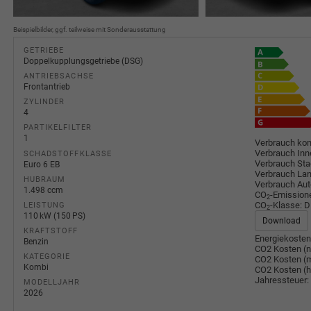
Beispielbilder, ggf. teilweise mit Sonderausstattung
GETRIEBE
Doppelkupplungsgetriebe (DSG)
ANTRIEBSACHSE
Frontantrieb
ZYLINDER
4
PARTIKELFILTER
1
Verbrauch kom
Verbrauch Inn
SCHADSTOFFKLASSE
Verbrauch Sta
Euro 6 EB
Verbrauch Lan
HUBRAUM
Verbrauch Au
1.498 ccm
CO
-Emission
2
CO
-Klasse:
D
LEISTUNG
2
110 kW (150 PS)
Download
KRAFTSTOFF
Energiekosten
Benzin
CO2 Kosten (n
KATEGORIE
CO2 Kosten (m
Kombi
CO2 Kosten (
Jahressteuer:
MODELLJAHR
2026