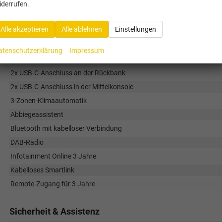
iderrufen.
Infotainment & Kommunikation
Alle akzeptieren
Alle ablehnen
Einstellungen
12V Steckdose
13-Zoll Infotainmentsystem mit Navigation
atenschutzerklärung
Impressum
1x USB-C-Anschluss im Rückspiegel
2x USB-C-Anschluss an der Rückbank
2x USB-C-Anschluss in der Mittelkonsole
3-Zonen-Klimaautomatik
Abbiegeassistent
Bluetooth mit kabelloser Verbindung
DAB-Radio
Infotainment Online 3 Jahre
Kabelloses Smartlink
Remote-Zugang für 3 Jahre
Sicherheit & Assistenz