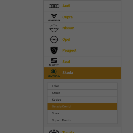
Audi
Cupra
Nissan
Opel
Peugeot
Seat
Skoda
Fabia
Kamiq
Kodiaq
Octavia Combi
Scala
Superb Combi
Toyota