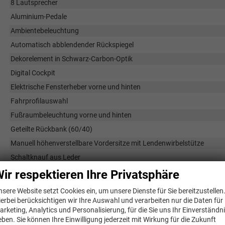
8 Lautsprecher
Aluminium-Pedale
Ambientebeleuchtung
Automatisch abblendender Rückspiegel
Dekorelement in Schwarz-Carbon-Optik
Digital Cockpit
Elektrische Fensterheber vorne und hinten
Fahrprofilauswahl
Fußraumbeleuchtung vorne und hinten
Geteilte Rückbank (60/40)
Manuell höhenverstellbare Vordersitze mit Lendenwirbelstütze
Schaltknauf aus Leder
Sitzheizung im Rücksitz (äußere Plätze)
ir respektieren Ihre Privatsphäre
Sitzheizung vorne
nsere Website setzt Cookies ein, um unsere Dienste für Sie bereitzustellen
Sportsitze vorne
ierbei berücksichtigen wir Ihre Auswahl und verarbeiten nur die Daten für
arketing, Analytics und Personalisierung, für die Sie uns Ihr Einverständn
Stoff-/Kunstlederbezug
eben. Sie können Ihre Einwilligung jederzeit mit Wirkung für die Zukunft