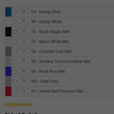
K4
K4 - Energy Blue
9P
9P - Candy White
1Z
1Z - Black Magic Met.
2Y
2Y - Moon White Met.
5X
5X - Graphite Grey Met.
B3
B3 - Smokey Diamond Silber Met.
8X
8X - Race Blue Met.
M3
M3 - Steel Grey
K1
K1 - Velvet Red Premium Met.
Allgemeines