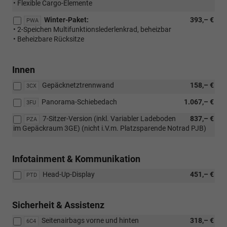
• Flexible Cargo-Elemente
Winter-Paket:
393,– €
PWA
• 2-Speichen Multifunktionslederlenkrad, beheizbar
• Beheizbare Rücksitze
Innen
Gepäcknetztrennwand
158,– €
3CX
Panorama-Schiebedach
1.067,– €
3FU
7-Sitzer-Version (inkl. Variabler Ladeboden
837,– €
PZA
im Gepäckraum 3GE) (nicht i.V.m. Platzsparende Notrad PJB)
Infotainment & Kommunikation
Head-Up-Display
451,– €
PTD
Sicherheit & Assistenz
Seitenairbags vorne und hinten
318,– €
6C4