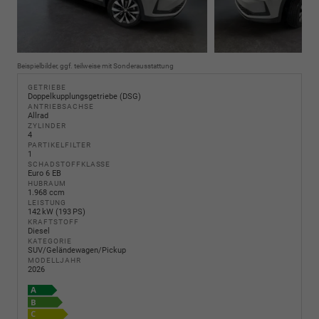
Beispielbilder, ggf. teilweise mit Sonderausstattung
GETRIEBE
Doppelkupplungsgetriebe (DSG)
ANTRIEBSACHSE
Allrad
ZYLINDER
4
PARTIKELFILTER
1
SCHADSTOFFKLASSE
Euro 6 EB
HUBRAUM
1.968 ccm
LEISTUNG
142 kW (193 PS)
KRAFTSTOFF
Diesel
KATEGORIE
SUV/Geländewagen/Pickup
MODELLJAHR
2026