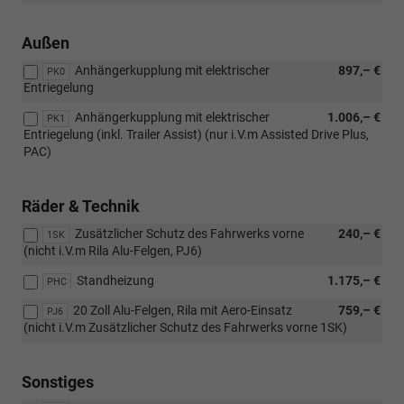
Außen
Anhängerkupplung mit elektrischer
897,– €
PK0
Entriegelung
Anhängerkupplung mit elektrischer
1.006,– €
PK1
Entriegelung (inkl. Trailer Assist) (nur i.V.m Assisted Drive Plus,
PAC)
Räder & Technik
Zusätzlicher Schutz des Fahrwerks vorne
240,– €
1SK
(nicht i.V.m Rila Alu-Felgen, PJ6)
Standheizung
1.175,– €
PHC
20 Zoll Alu-Felgen, Rila mit Aero-Einsatz
759,– €
PJ6
(nicht i.V.m Zusätzlicher Schutz des Fahrwerks vorne 1SK)
Sonstiges