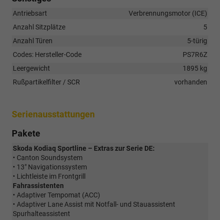
Antriebsart
Verbrennungsmotor (ICE)
Anzahl Sitzplätze
5
Anzahl Türen
5-türig
Codes: Hersteller-Code
PS7R6Z
Leergewicht
1895 kg
Rußpartikelfilter / SCR
vorhanden
Serienausstattungen
Pakete
Skoda Kodiaq Sportline – Extras zur Serie DE:
• Canton Soundsystem
• 13" Navigationssystem
• Lichtleiste im Frontgrill
Fahrassistenten
• Adaptiver Tempomat (ACC)
• Adaptiver Lane Assist mit Notfall- und Stauassistent
Spurhalteassistent