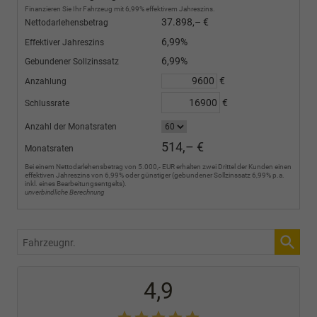
Finanzieren Sie Ihr Fahrzeug mit 6,99% effektivem Jahreszins.
37.898,– €
Nettodarlehensbetrag
6,99%
Effektiver Jahreszins
6,99%
Gebundener Sollzinssatz
€
Anzahlung
€
Schlussrate
Anzahl der Monatsraten
514,– €
Monatsraten
Bei einem Nettodarlehensbetrag von 5.000,- EUR erhalten zwei Drittel der Kunden einen
effektiven Jahreszins von 6,99% oder günstiger (gebundener Sollzinssatz 6,99% p.a.
inkl. eines Bearbeitungsentgelts).
unverbindliche Berechnung
Fahrzeugnr.
4,9