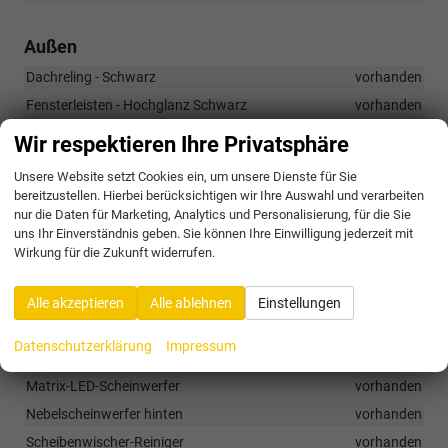
Außen
Dachreling - Schwarz
vorhanden
Fensterleisten - Hochglanz Schwarz
vorhanden
Allwetterlicht sowie Abbiegelicht
vorhanden
Wir respektieren Ihre Privatsphäre
Außenspiegel in Schwarz lackiert
vorhanden
Unsere Website setzt Cookies ein, um unsere Dienste für Sie
Elektrisch einklappbare Außenspiegel mit Memory-Funktion
bereitzustellen. Hierbei berücksichtigen wir Ihre Auswahl und verarbeiten
vorhanden
nur die Daten für Marketing, Analytics und Personalisierung, für die Sie
uns Ihr Einverständnis geben. Sie können Ihre Einwilligung jederzeit mit
Elektrische Heckklappe mit virtueller Bedienung (Virtual Pedal)
Wirkung für die Zukunft widerrufen.
vorhanden
Frontgrill mit glänzend schwarzen Leisten und Lamellen
vorhanden
Alle akzeptieren
Alle ablehnen
Einstellungen
LED-Rückleuchten mit dynamischem Blinklicht
vorhanden
Datenschutzerklärung
Impressum
Lichtleiste im Frontgrill
vorhanden
Matrix-LED-Scheinwerfer
vorhanden
Nebelscheinwerfer hinten
vorhanden
Scheibenwischer-Reiniger
vorhanden