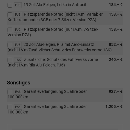
19 Zoll Alu-Felgen, Lefka in Antracit
184,– €
PJ5
Platzsparende Notrad (nicht i.V.m. Variabler
158,– €
PJB
Kofferraumboden 3GE oder 7-Sitzer-Version PZA)
Platzsparende Notrad (nur i.V.m. 7-Sitzer-
158,– €
PJC
Version PZA)
20 Zoll Alu-Felgen, Rila mit Aero-Einsatz
852,– €
PJ6
(nicht i.V.m Zusätzlicher Schutz des Fahrwerks vorne 1SK)
Zusätzlicher Schutz des Fahrwerks vorne
240,– €
1SK
(nicht i.V.m Rila Alu-Felgen, PJ6)
Sonstiges
Garantieverlängerung 2 Jahre oder
927,– €
EA3
100.000km
Garantieverlängerung 3 Jahre oder
1.205,– €
EA4
100.000km