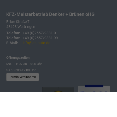
KFZ-Meisterbetrieb Denker + Brünen oHG
Bilker Straße 7
48493
Wettringen
Telefon:
+49 (0)2557/9381-0
Telefax:
+49 (0)2557/9381-99
E-Mail:
info@db-auto.de
Öffnungszeiten
Mo. - Fr: 07:30-18:00 Uhr
Sa.: 08:00-12:00 Uhr
Termin vereinbaren