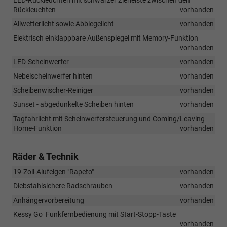
LED-Rückleuchten mit schwarzer Zierleiste zwischen den
Rückleuchten
vorhanden
Allwetterlicht sowie Abbiegelicht
vorhanden
Elektrisch einklappbare Außenspiegel mit Memory-Funktion
vorhanden
LED-Scheinwerfer
vorhanden
Nebelscheinwerfer hinten
vorhanden
Scheibenwischer-Reiniger
vorhanden
Sunset - abgedunkelte Scheiben hinten
vorhanden
Tagfahrlicht mit Scheinwerfersteuerung und Coming/Leaving
Home-Funktion
vorhanden
Räder & Technik
19-Zoll-Alufelgen "Rapeto"
vorhanden
Diebstahlsichere Radschrauben
vorhanden
Anhängervorbereitung
vorhanden
Kessy Go  Funkfernbedienung mit Start-Stopp-Taste
vorhanden