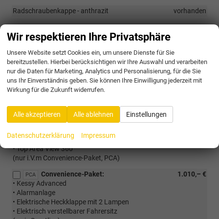
Radschraubenkappe - anthrazit
vorhanden
Wir respektieren Ihre Privatsphäre
Optionale Extras
Unsere Website setzt Cookies ein, um unsere Dienste für Sie
Pakete
bereitzustellen. Hierbei berücksichtigen wir Ihre Auswahl und verarbeiten
nur die Daten für Marketing, Analytics und Personalisierung, für die Sie
Akustik-Paket:
267,– €
PA2
uns Ihr Einverständnis geben. Sie können Ihre Einwilligung jederzeit mit
• Akustische Seitenscheiben vorne
Wirkung für die Zukunft widerrufen.
• Geräuschdämmung im Innenraum
(serie Sportline)
Alle akzeptieren
Alle ablehnen
Einstellungen
Assited Drive Premium-Paket:
775,– €
PAC
• Park Assist mit Fernsteuerung
Datenschutzerklärung
Impressum
• Trained Parking
• Top Area View 360°
(nur i.V.m Convenience-Paket, PCA)
Convenience-Paket:
1.010,– €
PCA
• Kessy Advanced
• Alarmanlage
• Elektrische Heckklappe mit 2 Lampen
• Elektrisch verstellbarer Fahrersitz