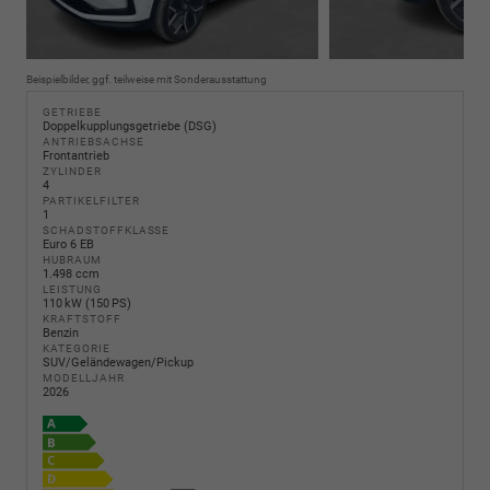
Beispielbilder, ggf. teilweise mit Sonderausstattung
GETRIEBE
Doppelkupplungsgetriebe (DSG)
ANTRIEBSACHSE
Frontantrieb
ZYLINDER
4
PARTIKELFILTER
1
SCHADSTOFFKLASSE
Euro 6 EB
HUBRAUM
1.498 ccm
LEISTUNG
110 kW (150 PS)
KRAFTSTOFF
Benzin
KATEGORIE
SUV/Geländewagen/Pickup
MODELLJAHR
2026