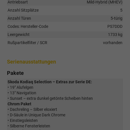
Antriebsart
Mild-Hybrid (MHEV)
Anzahl Sitzplätze
5
Anzahl Türen
5-türig
Codes: Hersteller-Code
PS7DDD
Leergewicht
1733 kg
Rußpartikelfilter / SCR
vorhanden
Serienausstattungen
Pakete
Skoda Kodiaq Selection – Extras zur Serie DE:
• 19" Alufelgen
• 13" Navigation
• Sunset – extra dunkel getönte Scheiben hinten
Chrom Paket
• Dachreling – Silber eloxiert
• D-Säule in Unique Dark Chrome
• Einstiegsleisten
• Silberne Fensterleisten