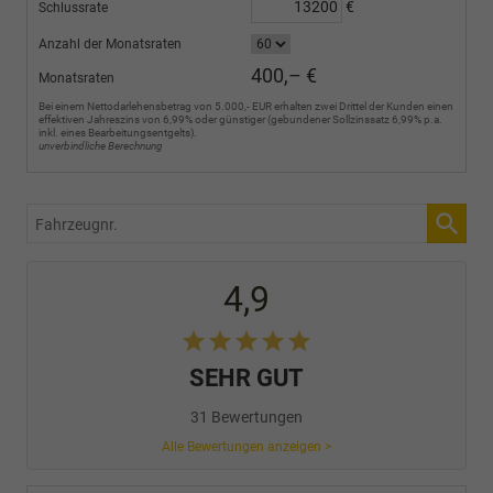
€
Schlussrate
Anzahl der Monatsraten
400,– €
Monatsraten
Bei einem Nettodarlehensbetrag von 5.000,- EUR erhalten zwei Drittel der Kunden einen
effektiven Jahreszins von 6,99% oder günstiger (gebundener Sollzinssatz 6,99% p.a.
inkl. eines Bearbeitungsentgelts).
unverbindliche Berechnung
Fahrzeugnr.
4,9
SEHR GUT
31 Bewertungen
Alle Bewertungen anzeigen >