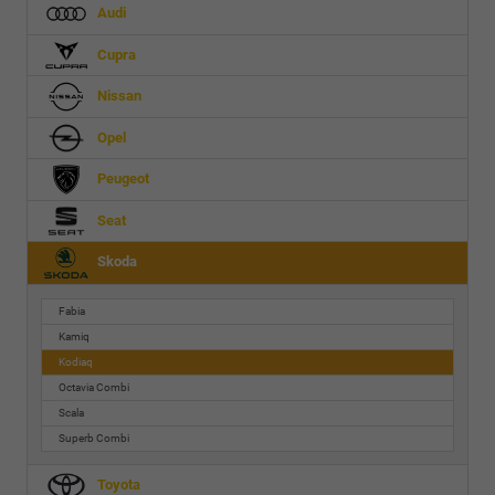
Audi
Cupra
Nissan
Opel
Peugeot
Seat
Skoda
Fabia
Kamiq
Kodiaq
Octavia Combi
Scala
Superb Combi
Toyota