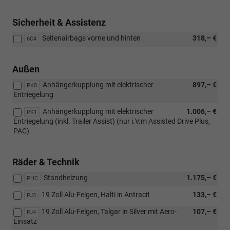
Sicherheit & Assistenz
Seitenairbags vorne und hinten
318,– €
6C4
Außen
Anhängerkupplung mit elektrischer
897,– €
PK0
Entriegelung
Anhängerkupplung mit elektrischer
1.006,– €
PK1
Entriegelung (inkl. Trailer Assist) (nur i.V.m Assisted Drive Plus,
PAC)
Räder & Technik
Standheizung
1.175,– €
PHC
19 Zoll Alu-Felgen, Halti in Antracit
133,– €
PJ3
19 Zoll Alu-Felgen, Talgar in Silver mit Aero-
107,– €
PJ4
Einsatz