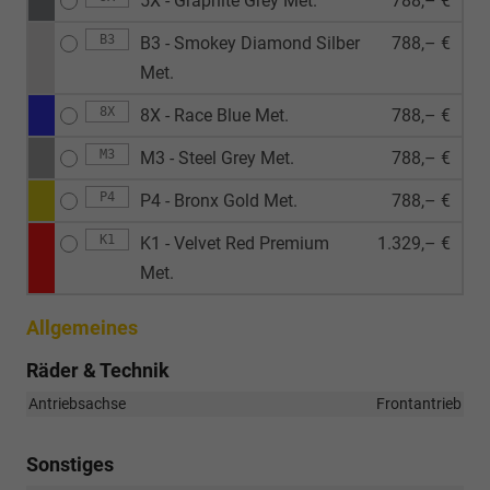
5X - Graphite Grey Met.
788,– €
B3
B3 - Smokey Diamond Silber
788,– €
Met.
8X
8X - Race Blue Met.
788,– €
M3
M3 - Steel Grey Met.
788,– €
P4
P4 - Bronx Gold Met.
788,– €
K1
K1 - Velvet Red Premium
1.329,– €
Met.
Allgemeines
Räder & Technik
Antriebsachse
Frontantrieb
Sonstiges