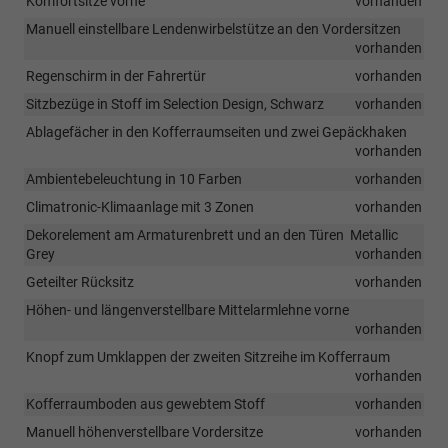
Komfortsitze vorne
vorhanden
Manuell einstellbare Lendenwirbelstütze an den Vordersitzen
vorhanden
Regenschirm in der Fahrertür
vorhanden
Sitzbezüge in Stoff im Selection Design, Schwarz
vorhanden
Ablagefächer in den Kofferraumseiten und zwei Gepäckhaken
vorhanden
Ambientebeleuchtung in 10 Farben
vorhanden
Climatronic-Klimaanlage mit 3 Zonen
vorhanden
Dekorelement am Armaturenbrett und an den Türen  Metallic
Grey
vorhanden
Geteilter Rücksitz
vorhanden
Höhen- und längenverstellbare Mittelarmlehne vorne
vorhanden
Knopf zum Umklappen der zweiten Sitzreihe im Kofferraum
vorhanden
Kofferraumboden aus gewebtem Stoff
vorhanden
Manuell höhenverstellbare Vordersitze
vorhanden