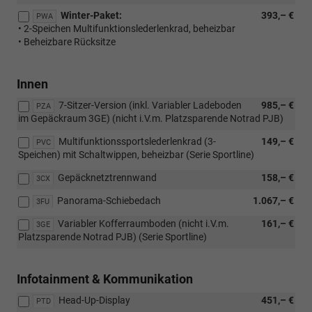
Winter-Paket:
393,– €
PWA
• 2-Speichen Multifunktionslederlenkrad, beheizbar
• Beheizbare Rücksitze
Innen
7-Sitzer-Version (inkl. Variabler Ladeboden
985,– €
PZA
im Gepäckraum 3GE) (nicht i.V.m. Platzsparende Notrad PJB)
Multifunktionssportslederlenkrad (3-
149,– €
PVC
Speichen) mit Schaltwippen, beheizbar (Serie Sportline)
Gepäcknetztrennwand
158,– €
3CX
Panorama-Schiebedach
1.067,– €
3FU
Variabler Kofferraumboden (nicht i.V.m.
161,– €
3GE
Platzsparende Notrad PJB) (Serie Sportline)
Infotainment & Kommunikation
Head-Up-Display
451,– €
PTD