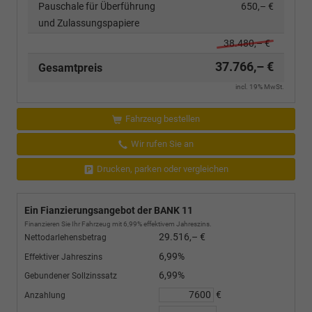
Pauschale für Überführung
650,– €
und Zulassungspapiere
38.480,– €
37.766,– €
Gesamtpreis
incl. 19% MwSt.
Fahrzeug bestellen
Wir rufen Sie an
Drucken, parken oder vergleichen
Ein Fianzierungsangebot der BANK 11
Finanzieren Sie Ihr Fahrzeug mit 6,99% effektivem Jahreszins.
29.516,– €
Nettodarlehensbetrag
6,99%
Effektiver Jahreszins
6,99%
Gebundener Sollzinssatz
€
Anzahlung