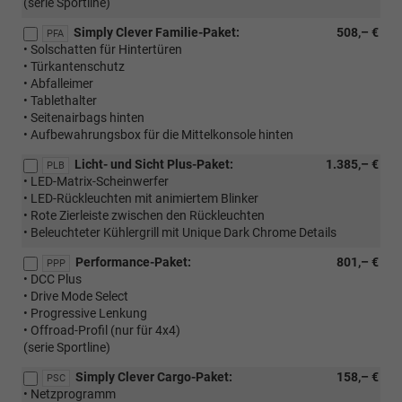
(serie Sportline)
Simply Clever Familie-Paket:
508,– €
PFA
• Solschatten für Hintertüren
• Türkantenschutz
• Abfalleimer
• Tablethalter
• Seitenairbags hinten
• Aufbewahrungsbox für die Mittelkonsole hinten
Licht- und Sicht Plus-Paket:
1.385,– €
PLB
• LED-Matrix-Scheinwerfer
• LED-Rückleuchten mit animiertem Blinker
• Rote Zierleiste zwischen den Rückleuchten
• Beleuchteter Kühlergrill mit Unique Dark Chrome Details
Performance-Paket:
801,– €
PPP
• DCC Plus
• Drive Mode Select
• Progressive Lenkung
• Offroad-Profil (nur für 4x4)
(serie Sportline)
Simply Clever Cargo-Paket:
158,– €
PSC
• Netzprogramm