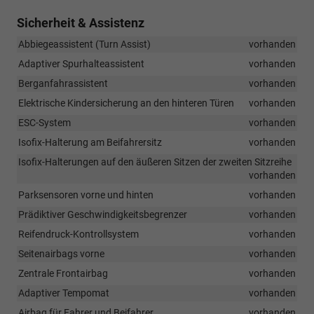
Sicherheit & Assistenz
Abbiegeassistent (Turn Assist)
vorhanden
Adaptiver Spurhalteassistent
vorhanden
Berganfahrassistent
vorhanden
Elektrische Kindersicherung an den hinteren Türen
vorhanden
ESC-System
vorhanden
Isofix-Halterung am Beifahrersitz
vorhanden
Isofix-Halterungen auf den äußeren Sitzen der zweiten Sitzreihe
vorhanden
Parksensoren vorne und hinten
vorhanden
Prädiktiver Geschwindigkeitsbegrenzer
vorhanden
Reifendruck-Kontrollsystem
vorhanden
Seitenairbags vorne
vorhanden
Zentrale Frontairbag
vorhanden
Adaptiver Tempomat
vorhanden
Airbag für Fahrer und Beifahrer
vorhanden