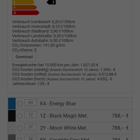
Verbrauch kombiniert:
6,20 l/100km
Verbrauch Innenstadt:
8,10 l/100km
Verbrauch Stadtrand:
5,90 l/100km
Verbrauch Landstraße:
5,30 l/100km
Verbrauch Autobahn:
6,50 l/100km
CO
-Emissionen:
141,00 g/km
2
CO
-Klasse:
E
2
Download
Energiekosten bei 15.000 km pro Jahr:
1.621,92 €
CO2 Kosten (niedrig)
:
1.269,- €
(Kosten Durchschnitt 10 Jahre)
CO2 Kosten (mittel)
:
3.013,88 €
(Kosten Durchschnitt 10 Jahre)
CO2 Kosten (hoch)
:
4.653,- €
(Kosten Durchschnitt 10 Jahre)
Jahressteuer:
129,- €
K4
K4 - Energy Blue
1Z
1Z - Black Magic Met.
788,– €
2Y
2Y - Moon White Met.
788,– €
5X