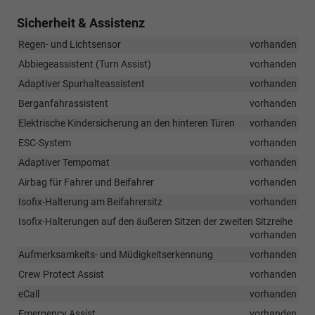
Sicherheit & Assistenz
Regen- und Lichtsensor
vorhanden
Abbiegeassistent (Turn Assist)
vorhanden
Adaptiver Spurhalteassistent
vorhanden
Berganfahrassistent
vorhanden
Elektrische Kindersicherung an den hinteren Türen
vorhanden
ESC-System
vorhanden
Adaptiver Tempomat
vorhanden
Airbag für Fahrer und Beifahrer
vorhanden
Isofix-Halterung am Beifahrersitz
vorhanden
Isofix-Halterungen auf den äußeren Sitzen der zweiten Sitzreihe
vorhanden
Aufmerksamkeits- und Müdigkeitserkennung
vorhanden
Crew Protect Assist
vorhanden
eCall
vorhanden
Emergency Assist
vorhanden