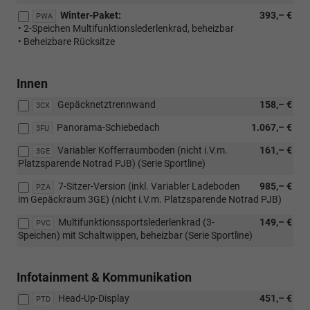
Winter-Paket:
393,– €
PWA
• 2-Speichen Multifunktionslederlenkrad, beheizbar
• Beheizbare Rücksitze
Innen
Gepäcknetztrennwand
158,– €
3CX
Panorama-Schiebedach
1.067,– €
3FU
Variabler Kofferraumboden (nicht i.V.m.
161,– €
3GE
Platzsparende Notrad PJB) (Serie Sportline)
7-Sitzer-Version (inkl. Variabler Ladeboden
985,– €
PZA
im Gepäckraum 3GE) (nicht i.V.m. Platzsparende Notrad PJB)
Multifunktionssportslederlenkrad (3-
149,– €
PVC
Speichen) mit Schaltwippen, beheizbar (Serie Sportline)
Infotainment & Kommunikation
Head-Up-Display
451,– €
PTD