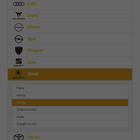
Audi
Cupra
Nissan
Opel
Peugeot
Seat
Skoda
Fabia
Kamiq
Kodiaq
Octavia Combi
Scala
Superb Combi
Toyota