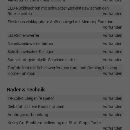
Allwetterlicht sowie Abbiegelicht
vorhanden
LED-Rückleuchten mit schwarzer Zierleiste zwischen den
Rückleuchten
vorhanden
Elektrisch einklappbare Außenspiegel mit Memory-Funktion
vorhanden
LED-Scheinwerfer
vorhanden
Nebelscheinwerfer hinten
vorhanden
Scheibenwischer-Reiniger
vorhanden
Sunset - abgedunkelte Scheiben hinten
vorhanden
Tagfahrlicht mit Scheinwerfersteuerung und Coming/Leaving
Home-Funktion
vorhanden
Räder & Technik
19-Zoll-Alufelgen "Rapeto"
vorhanden
Diebstahlsichere Radschrauben
vorhanden
Anhängervorbereitung
vorhanden
Kessy Go  Funkfernbedienung mit Start-Stopp-Taste
vorhanden