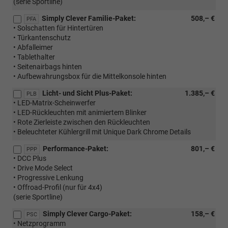
(serie Sportline)
Simply Clever Familie-Paket:
508,– €
PFA
• Solschatten für Hintertüren
• Türkantenschutz
• Abfalleimer
• Tablethalter
• Seitenairbags hinten
• Aufbewahrungsbox für die Mittelkonsole hinten
Licht- und Sicht Plus-Paket:
1.385,– €
PLB
• LED-Matrix-Scheinwerfer
• LED-Rückleuchten mit animiertem Blinker
• Rote Zierleiste zwischen den Rückleuchten
• Beleuchteter Kühlergrill mit Unique Dark Chrome Details
Performance-Paket:
801,– €
PPP
• DCC Plus
• Drive Mode Select
• Progressive Lenkung
• Offroad-Profil (nur für 4x4)
(serie Sportline)
Simply Clever Cargo-Paket:
158,– €
PSC
• Netzprogramm