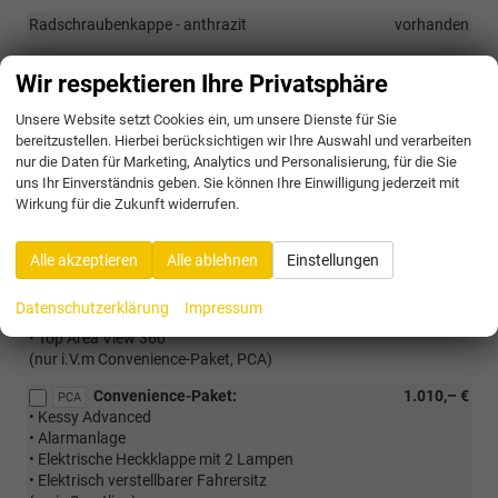
Radschraubenkappe - anthrazit
vorhanden
Wir respektieren Ihre Privatsphäre
Optionale Extras
Unsere Website setzt Cookies ein, um unsere Dienste für Sie
Pakete
bereitzustellen. Hierbei berücksichtigen wir Ihre Auswahl und verarbeiten
nur die Daten für Marketing, Analytics und Personalisierung, für die Sie
Akustik-Paket:
267,– €
PA2
uns Ihr Einverständnis geben. Sie können Ihre Einwilligung jederzeit mit
• Akustische Seitenscheiben vorne
Wirkung für die Zukunft widerrufen.
• Geräuschdämmung im Innenraum
(serie Sportline)
Alle akzeptieren
Alle ablehnen
Einstellungen
Assited Drive Premium-Paket:
775,– €
PAC
• Park Assist mit Fernsteuerung
Datenschutzerklärung
Impressum
• Trained Parking
• Top Area View 360°
(nur i.V.m Convenience-Paket, PCA)
Convenience-Paket:
1.010,– €
PCA
• Kessy Advanced
• Alarmanlage
• Elektrische Heckklappe mit 2 Lampen
• Elektrisch verstellbarer Fahrersitz