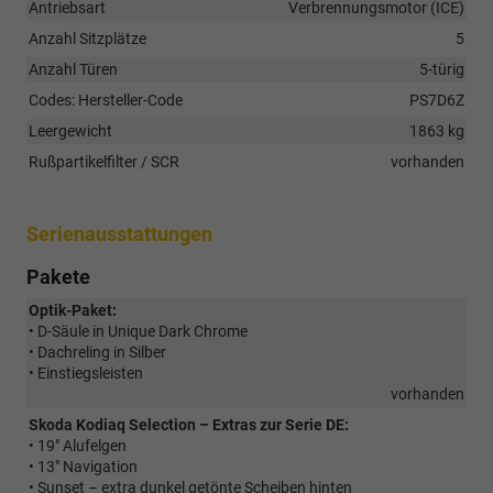
Antriebsart
Verbrennungsmotor (ICE)
Anzahl Sitzplätze
5
Anzahl Türen
5-türig
Codes: Hersteller-Code
PS7D6Z
Leergewicht
1863 kg
Rußpartikelfilter / SCR
vorhanden
Serienausstattungen
Pakete
Optik-Paket:
• D-Säule in Unique Dark Chrome
• Dachreling in Silber
• Einstiegsleisten
vorhanden
Skoda Kodiaq Selection – Extras zur Serie DE:
• 19" Alufelgen
• 13" Navigation
• Sunset – extra dunkel getönte Scheiben hinten