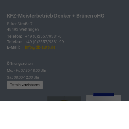
KFZ-Meisterbetrieb Denker + Brünen oHG
Bilker Straße 7
48493
Wettringen
Telefon:
+49 (0)2557/9381-0
Telefax:
+49 (0)2557/9381-99
E-Mail:
info@db-auto.de
Öffnungszeiten
Mo. - Fr: 07:30-18:00 Uhr
Sa.: 08:00-12:00 Uhr
Termin vereinbaren