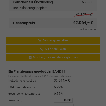
Pauschale für Überführung
650,– €
und Zulassungspapiere
42.897,– €
42.064,– €
Gesamtpreis
incl. 19% MwSt.
Fahrzeug bestellen
Wir rufen Sie an
Drucken, parken oder vergleichen
Ein Fianzierungsangebot der BANK 11
Finanzieren Sie Ihr Fahrzeug mit 6,99% effektivem Jahreszins.
33.014,– €
Nettodarlehensbetrag
6,99%
Effektiver Jahreszins
6,99%
Gebundener Sollzinssatz
€
Anzahlung