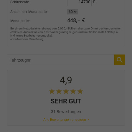
€
Schlussrate
Anzahl der Monatsraten
448,– €
Monatsraten
Bei einem Nettodarlehensbetrag von 5.000,- EUR erhalten zwei Drittel der Kunden einen
effektiven Jahreszins von 6,99% oder günstiger (gebundener Sollzinssatz 6,99% p.a.
inkl. eines Bearbeitungsentgelts).
unverbindliche Berechnung
Fahrzeugnr.
4,9
SEHR GUT
31 Bewertungen
Alle Bewertungen anzeigen >