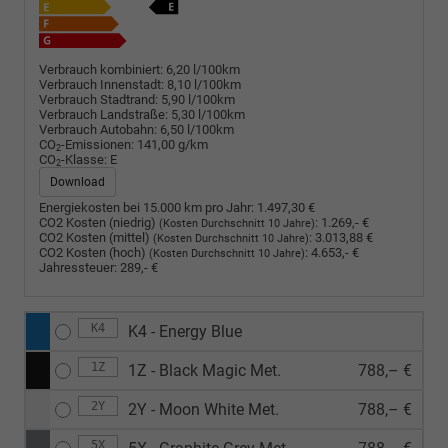
Verbrauch kombiniert:
6,20 l/100km
Verbrauch Innenstadt:
8,10 l/100km
Verbrauch Stadtrand:
5,90 l/100km
Verbrauch Landstraße:
5,30 l/100km
Verbrauch Autobahn:
6,50 l/100km
CO
-Emissionen:
141,00 g/km
2
CO
-Klasse:
E
2
Download
Energiekosten bei 15.000 km pro Jahr:
1.497,30 €
CO2 Kosten (niedrig)
:
1.269,- €
(Kosten Durchschnitt 10 Jahre)
CO2 Kosten (mittel)
:
3.013,88 €
(Kosten Durchschnitt 10 Jahre)
CO2 Kosten (hoch)
:
4.653,- €
(Kosten Durchschnitt 10 Jahre)
Jahressteuer:
289,- €
K4
K4 - Energy Blue
1Z
1Z - Black Magic Met.
788,– €
2Y
2Y - Moon White Met.
788,– €
5X