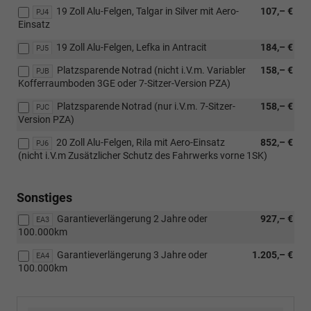
19 Zoll Alu-Felgen, Talgar in Silver mit Aero-
107,– €
PJ4
Einsatz
19 Zoll Alu-Felgen, Lefka in Antracit
184,– €
PJ5
Platzsparende Notrad (nicht i.V.m. Variabler
158,– €
PJB
Kofferraumboden 3GE oder 7-Sitzer-Version PZA)
Platzsparende Notrad (nur i.V.m. 7-Sitzer-
158,– €
PJC
Version PZA)
20 Zoll Alu-Felgen, Rila mit Aero-Einsatz
852,– €
PJ6
(nicht i.V.m Zusätzlicher Schutz des Fahrwerks vorne 1SK)
Sonstiges
Garantieverlängerung 2 Jahre oder
927,– €
EA3
100.000km
Garantieverlängerung 3 Jahre oder
1.205,– €
EA4
100.000km