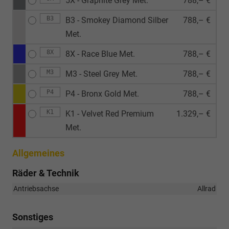
5X - Graphite Grey Met.
788,– €
B3
B3 - Smokey Diamond Silber
788,– €
Met.
8X
8X - Race Blue Met.
788,– €
M3
M3 - Steel Grey Met.
788,– €
P4
P4 - Bronx Gold Met.
788,– €
K1
K1 - Velvet Red Premium
1.329,– €
Met.
Allgemeines
Räder & Technik
Antriebsachse
Allrad
Sonstiges