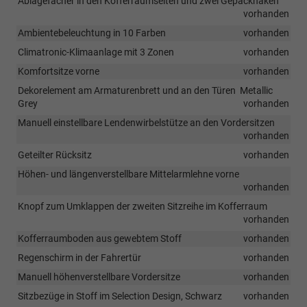
Ablagefächer in den Kofferraumseiten und zwei Gepäckhaken
vorhanden
Ambientebeleuchtung in 10 Farben
vorhanden
Climatronic-Klimaanlage mit 3 Zonen
vorhanden
Komfortsitze vorne
vorhanden
Dekorelement am Armaturenbrett und an den Türen  Metallic
Grey
vorhanden
Manuell einstellbare Lendenwirbelstütze an den Vordersitzen
vorhanden
Geteilter Rücksitz
vorhanden
Höhen- und längenverstellbare Mittelarmlehne vorne
vorhanden
Knopf zum Umklappen der zweiten Sitzreihe im Kofferraum
vorhanden
Kofferraumboden aus gewebtem Stoff
vorhanden
Regenschirm in der Fahrertür
vorhanden
Manuell höhenverstellbare Vordersitze
vorhanden
Sitzbezüge in Stoff im Selection Design, Schwarz
vorhanden