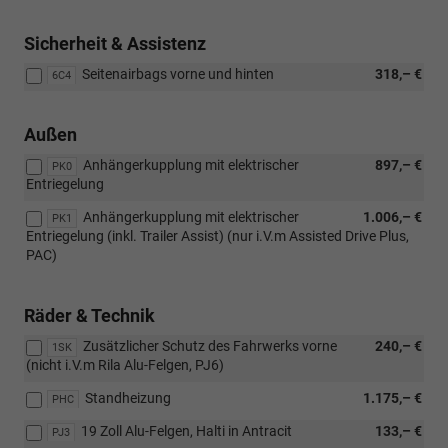
Sicherheit & Assistenz
Seitenairbags vorne und hinten
318,– €
6C4
Außen
Anhängerkupplung mit elektrischer
897,– €
PK0
Entriegelung
Anhängerkupplung mit elektrischer
1.006,– €
PK1
Entriegelung (inkl. Trailer Assist) (nur i.V.m Assisted Drive Plus,
PAC)
Räder & Technik
Zusätzlicher Schutz des Fahrwerks vorne
240,– €
1SK
(nicht i.V.m Rila Alu-Felgen, PJ6)
Standheizung
1.175,– €
PHC
19 Zoll Alu-Felgen, Halti in Antracit
133,– €
PJ3