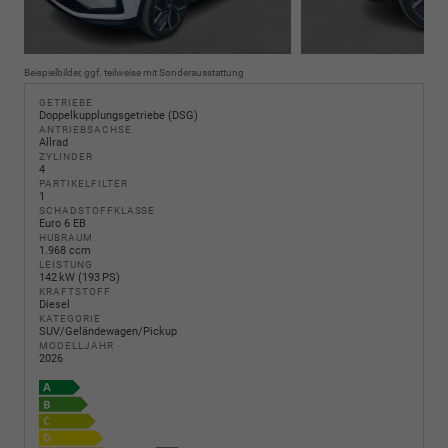
Beispielbilder, ggf. teilweise mit Sonderausstattung
GETRIEBE
Doppelkupplungsgetriebe (DSG)
ANTRIEBSACHSE
Allrad
ZYLINDER
4
PARTIKELFILTER
1
SCHADSTOFFKLASSE
Euro 6 EB
HUBRAUM
1.968 ccm
LEISTUNG
142 kW (193 PS)
KRAFTSTOFF
Diesel
KATEGORIE
SUV/Geländewagen/Pickup
MODELLJAHR
2026