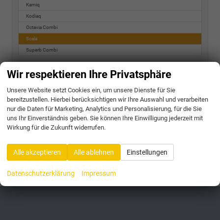
Kamiq
Kodiaq
Octavia Combi
Scala
Superb Combi
Toyota
Wir respektieren Ihre Privatsphäre
Volkswagen
Unsere Website setzt Cookies ein, um unsere Dienste für Sie
bereitzustellen. Hierbei berücksichtigen wir Ihre Auswahl und verarbeiten
nur die Daten für Marketing, Analytics und Personalisierung, für die Sie
Geparkte Fahrzeuge (
0
)
uns Ihr Einverständnis geben. Sie können Ihre Einwilligung jederzeit mit
Wirkung für die Zukunft widerrufen.
Anmelden
Alle akzeptieren
Alle ablehnen
Einstellungen
175 Fahrzeuge
Datenschutzerklärung
Impressum