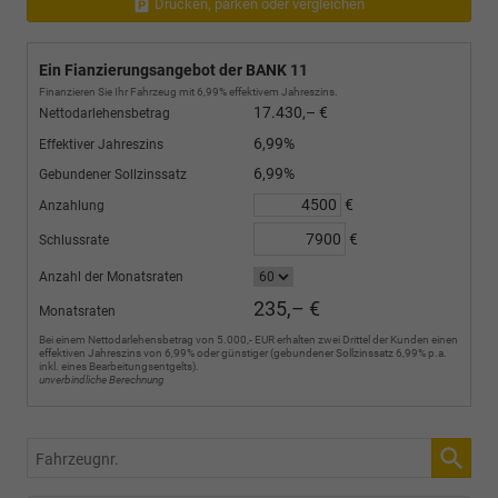
Drucken, parken oder vergleichen
Ein Fianzierungsangebot der BANK 11
Finanzieren Sie Ihr Fahrzeug mit 6,99% effektivem Jahreszins.
17.430,– €
Nettodarlehensbetrag
6,99%
Effektiver Jahreszins
6,99%
Gebundener Sollzinssatz
€
Anzahlung
€
Schlussrate
Anzahl der Monatsraten
235,– €
Monatsraten
Bei einem Nettodarlehensbetrag von 5.000,- EUR erhalten zwei Drittel der Kunden einen
effektiven Jahreszins von 6,99% oder günstiger (gebundener Sollzinssatz 6,99% p.a.
inkl. eines Bearbeitungsentgelts).
unverbindliche Berechnung
Fahrzeugnr.