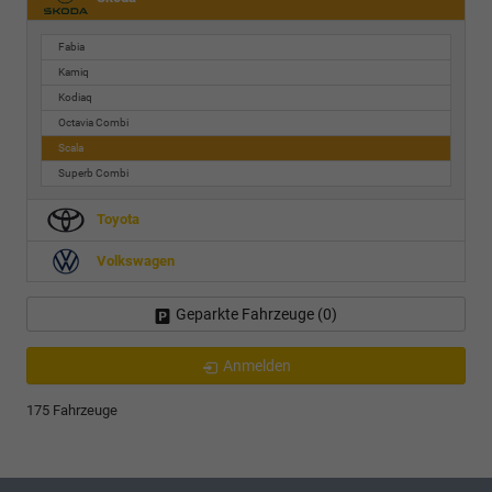
Fabia
Kamiq
Kodiaq
Octavia Combi
Scala
Superb Combi
Toyota
Volkswagen
Geparkte Fahrzeuge (
0
)
Anmelden
175 Fahrzeuge