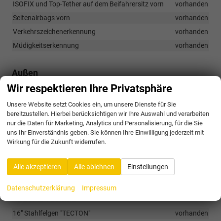
ISOFIX und Top-Tether auf dem Beifahrersitz vorn
vorhanden
Seitenairbags vorn
vorhanden
Verkehrszeichenerkennung
vorhanden
Müdigkeitserkennung
vorhanden
Außen
Wir respektieren Ihre Privatsphäre
Anhängevorrichtung Vorbereitung
vorhanden
Basis LED-Rückleuchten
vorhanden
Unsere Website setzt Cookies ein, um unsere Dienste für Sie
bereitzustellen. Hierbei berücksichtigen wir Ihre Auswahl und verarbeiten
Basis LED-Scheinwerfer
vorhanden
nur die Daten für Marketing, Analytics und Personalisierung, für die Sie
Designelemente an Stoßfängern in Schwarz
vorhanden
uns Ihr Einverständnis geben. Sie können Ihre Einwilligung jederzeit mit
Wirkung für die Zukunft widerrufen.
In Wagenfarbe lackierte Außenspiegel
vorhanden
Fensterleisten in Mattschwarz
vorhanden
Alle akzeptieren
Alle ablehnen
Einstellungen
Nebelscheinwerfer
vorhanden
Datenschutzerklärung
Impressum
Räder & Technik
16" Stahlfelgen "TECTON"
vorhanden