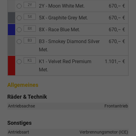
2Y
2Y - Moon White Met.
670,– €
5X
5X - Graphite Grey Met.
670,– €
8X
8X - Race Blue Met.
670,– €
B3
B3 - Smokey Diamond Silver
670,– €
Met.
K1
K1 - Velvet Red Premium
1.101,– €
Met.
Allgemeines
Räder & Technik
Antriebsachse
Frontantrieb
Sonstiges
Antriebsart
Verbrennungsmotor (ICE)