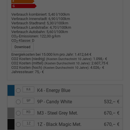
Verbrauch kombiniert:
5,40 l/100km
Verbrauch Innenstadt:
6,90 l/100km
Verbrauch Stadtrand:
5,30 l/100km
Verbrauch Landstraße:
4,70 l/100km
Verbrauch Autobahn:
5,60 l/100km
CO
-Emissionen:
122,00 g/km
2
CO
-Klasse:
D
2
Download
Energiekosten bei 15.000 km pro Jahr:
1.412,64 €
CO2 Kosten (niedrig)
:
1.098,- €
(Kosten Durchschnitt 10 Jahre)
CO2 Kosten (mittel)
:
2.607,75 €
(Kosten Durchschnitt 10 Jahre)
CO2 Kosten (hoch)
:
4.026,- €
(Kosten Durchschnitt 10 Jahre)
Jahressteuer:
75,- €
K4
K4 - Energy Blue
9P
9P - Candy White
532,– €
M3
M3 - Steel Grey Met.
670,– €
1Z
1Z - Black Magic Met.
670,– €