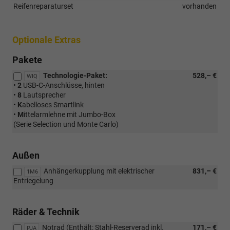
Reifenreparaturset
vorhanden
Optionale Extras
Pakete
Technologie-Paket:
528,– €
WIQ
•
2
USB-C-Anschlüsse, hinten
•
8
Lautsprecher
•
K
abelloses Smartlink
•
M
ittelarmlehne mit Jumbo-Box
(Serie Selection und Monte Carlo)
Außen
Anhängerkupplung mit elektrischer
831,– €
1M6
Entriegelung
Räder & Technik
Notrad (Enthält: Stahl-Reserverad inkl.
171,– €
PJA