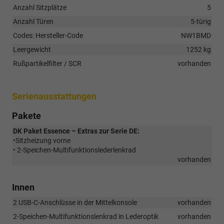
Anzahl Sitzplätze
5
Anzahl Türen
5-türig
Codes: Hersteller-Code
NW1BMD
Leergewicht
1252 kg
Rußpartikelfilter / SCR
vorhanden
Serienausstattungen
Pakete
DK Paket Essence – Extras zur Serie DE:
•Sitzheizung vorne
• 2-Speichen-Multifunktionslederlenkrad
vorhanden
Innen
2 USB-C-Anschlüsse in der Mittelkonsole
vorhanden
2-Speichen-Multifunktionslenkrad in Lederoptik
vorhanden