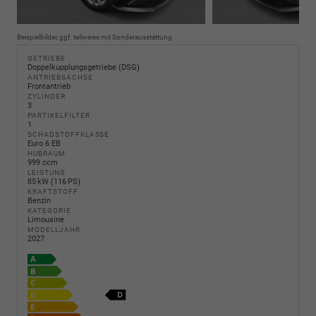
Beispielbilder, ggf. teilweise mit Sonderausstattung
GETRIEBE
Doppelkupplungsgetriebe (DSG)
ANTRIEBSACHSE
Frontantrieb
ZYLINDER
3
PARTIKELFILTER
1
SCHADSTOFFKLASSE
Euro 6 EB
HUBRAUM
999 ccm
LEISTUNG
85 kW (116 PS)
KRAFTSTOFF
Benzin
KATEGORIE
Limousine
MODELLJAHR
2027