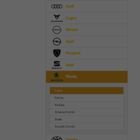
Audi
Cupra
Nissan
Opel
Peugeot
Seat
Skoda
Fabia
Kamiq
Kodiaq
Octavia Combi
Scala
Superb Combi
Toyota