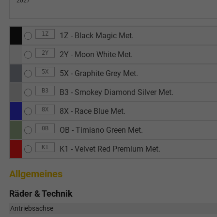
2027
1Z
1Z - Black Magic Met.
2Y
2Y - Moon White Met.
5X
5X - Graphite Grey Met.
B3
B3 - Smokey Diamond Silver Met.
8X
8X - Race Blue Met.
0B
OB - Timiano Green Met.
K1
K1 - Velvet Red Premium Met.
Allgemeines
Räder & Technik
Antriebsachse