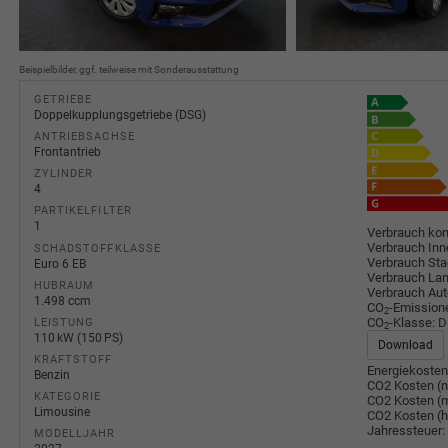
Beispielbilder, ggf. teilweise mit Sonderausstattung
GETRIEBE
Doppelkupplungsgetriebe (DSG)
ANTRIEBSACHSE
Frontantrieb
ZYLINDER
4
PARTIKELFILTER
1
Verbrauch kom
Verbrauch Inn
SCHADSTOFFKLASSE
Verbrauch Sta
Euro 6 EB
Verbrauch Lan
HUBRAUM
Verbrauch Au
1.498 ccm
CO
-Emission
2
CO
-Klasse:
D
LEISTUNG
2
110 kW (150 PS)
Download
KRAFTSTOFF
Energiekosten
Benzin
CO2 Kosten (n
KATEGORIE
CO2 Kosten (m
Limousine
CO2 Kosten (
Jahressteuer:
MODELLJAHR