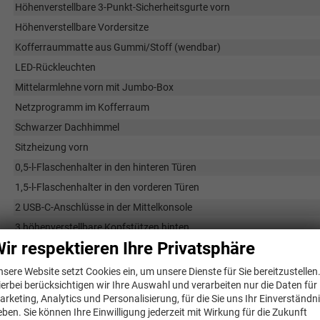
Höhenverstellbare 3-Punkt-Sicherheitsgurte vorn
Höhenverstellbare Vordersitze
Kofferraummatte aus Gummi/Stoff (wendbar)
LED-Rückleuchten
Mittelarmlehne vorn mit Jumbo-Box
Netzprogramm im Kofferraum
Schwarzer Dachhimmel
Sitzheizung vorn
0,5-l-Flaschenhalter in den hinteren Türen
1,5-l-Flaschenhalter in den vorderen Türen
2 USB-C-Anschlüsse in der Mittelkonsole
3 höhenverstellbare Kopfstützen hinten
ir respektieren Ihre Privatsphäre
3-Speichen-Sport-Multifunktionslenkrad in Lederoptik, beheizbar
Aluminium-Pedale
nsere Website setzt Cookies ein, um unsere Dienste für Sie bereitzustellen
ierbei berücksichtigen wir Ihre Auswahl und verarbeiten nur die Daten für
Ambientebeleuchtung (rot/weiß)
arketing, Analytics und Personalisierung, für die Sie uns Ihr Einverständn
Automatisch abblendender Innenspiegel
eben. Sie können Ihre Einwilligung jederzeit mit Wirkung für die Zukunft