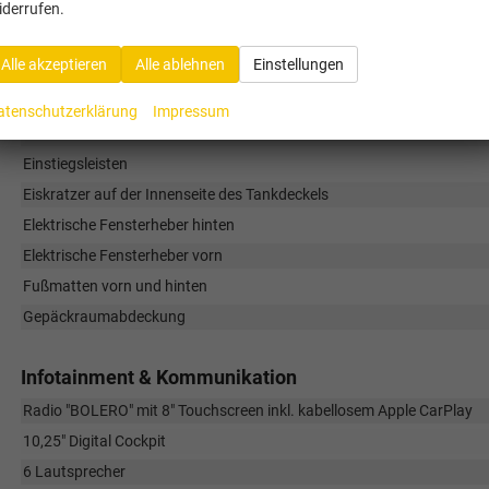
iderrufen.
Brillenfach in der Dachkonsole (entfällt bei Bestellung eines Panora
Climatronic Klimaanlage - 2-Zonen
Alle akzeptieren
Alle ablehnen
Einstellungen
Dekorelement in Carbon-Optik
Doppeltaschen an den Rückseiten der Vordersitze
atenschutzerklärung
Impressum
Drive Mode Select
Einstiegsleisten
Eiskratzer auf der Innenseite des Tankdeckels
Elektrische Fensterheber hinten
Elektrische Fensterheber vorn
Fußmatten vorn und hinten
Gepäckraumabdeckung
Infotainment & Kommunikation
Radio "BOLERO" mit 8" Touchscreen inkl. kabellosem Apple CarPlay
10,25" Digital Cockpit
6 Lautsprecher