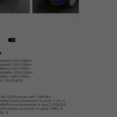
biniert:
5,30 l/100km
enstadt:
7,00 l/100km
dtrand:
5,30 l/100km
dstraße:
4,50 l/100km
tobahn:
5,40 l/100km
en:
124,00 g/km
 bei 15.000 km pro Jahr:
1.386,48 €
iedrig)
:
1.116,- €
(Kosten Durchschnitt 10 Jahre)
ittel)
:
2.650,50 €
(Kosten Durchschnitt 10 Jahre)
hoch)
:
4.092,- €
(Kosten Durchschnitt 10 Jahre)
90,- €