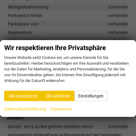
Müdigkeitserkennung
vorhanden
Parksensor hinten
vorhanden
Parksensor vorn
vorhanden
Regensensor
vorhanden
Reifendruckkontrolle
vorhanden
Wir respektieren Ihre Privatsphäre
Rückfahrkamera
vorhanden
Unsere Website setzt Cookies ein, um unsere Dienste für Sie
Seitenairbags hinten
vorhanden
bereitzustellen. Hierbei berücksichtigen wir Ihre Auswahl und verarbeiten
Seitenairbags vorn
vorhanden
nur die Daten für Marketing, Analytics und Personalisierung, für die Sie
uns Ihr Einverständnis geben. Sie können Ihre Einwilligung jederzeit mit
Spurhalteassistent
vorhanden
Wirkung für die Zukunft widerrufen.
Tempomat mit Geschwindigkeitsbegrenzer
vorhanden
Verkehrszeichenerkennung
vorhanden
Alle akzeptieren
Alle ablehnen
Einstellungen
Zentralverriegelung mit Fernbedienung
vorhanden
Datenschutzerklärung
Impressum
Außen
Sunset - extra dunkel getönte Scheiben hinten
vorhanden
Automatisch abblendbarer Außenspiegel auf der Fahrerseite