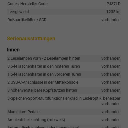
Codes: Hersteller-Code
PJ37LD
Leergewicht
1235 kg
Rußpartikelfilter / SCR
vorhanden
Serienausstattungen
Innen
2 Leselampen vorn - 2 Leselampen hinten
vorhanden
0,5-l-Flaschenhalter in den hinteren Türen
vorhanden
1,5-l-Flaschenhalter in den vorderen Türen
vorhanden
2 USB-C-Anschlüsse in der Mittelkonsole
vorhanden
3 höhenverstellbare Kopfstützen hinten
vorhanden
3-Speichen-Sport-Multifunktionslenkrad in Lederoptik, beheizbar
vorhanden
Aluminium-Pedale
vorhanden
Ambientebeleuchtung (rot/weiß)
vorhanden
Automatisch abblendender Innenspiegel
vorhanden