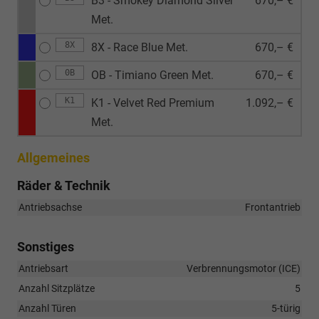
B3 - Smokey Diamond Silver
670,– €
Met.
8X
8X - Race Blue Met.
670,– €
0B
OB - Timiano Green Met.
670,– €
K1
K1 - Velvet Red Premium
1.092,– €
Met.
Allgemeines
Räder & Technik
Antriebsachse
Frontantrieb
Sonstiges
Antriebsart
Verbrennungsmotor (ICE)
Anzahl Sitzplätze
5
Anzahl Türen
5-türig