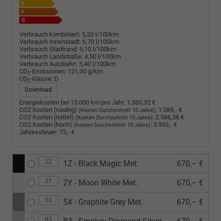
Verbrauch kombiniert:
5,20 l/100km
Verbrauch Innenstadt:
6,70 l/100km
Verbrauch Stadtrand:
5,10 l/100km
Verbrauch Landstraße:
4,50 l/100km
Verbrauch Autobahn:
5,40 l/100km
CO
-Emissionen:
121,00 g/km
2
CO
-Klasse:
D
2
Download
Energiekosten bei 15.000 km pro Jahr:
1.360,32 €
CO2 Kosten (niedrig)
:
1.089,- €
(Kosten Durchschnitt 10 Jahre)
CO2 Kosten (mittel)
:
2.586,38 €
(Kosten Durchschnitt 10 Jahre)
CO2 Kosten (hoch)
:
3.993,- €
(Kosten Durchschnitt 10 Jahre)
Jahressteuer:
73,- €
1Z
1Z - Black Magic Met.
670,– €
2Y
2Y - Moon White Met.
670,– €
5X
5X - Graphite Grey Met.
670,– €
B3