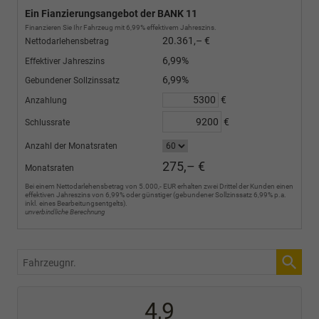
Ein Fianzierungsangebot der BANK 11
Finanzieren Sie Ihr Fahrzeug mit 6,99% effektivem Jahreszins.
20.361,– €
Nettodarlehensbetrag
6,99%
Effektiver Jahreszins
6,99%
Gebundener Sollzinssatz
€
Anzahlung
€
Schlussrate
Anzahl der Monatsraten
275,– €
Monatsraten
Bei einem Nettodarlehensbetrag von 5.000,- EUR erhalten zwei Drittel der Kunden einen
effektiven Jahreszins von 6,99% oder günstiger (gebundener Sollzinssatz 6,99% p.a.
inkl. eines Bearbeitungsentgelts).
unverbindliche Berechnung
Fahrzeugnr.
4,9