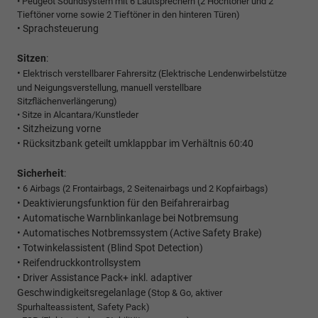
• Peugeot Soundsystem mit 6 Lautsprechern (2 Hochtöner und 2
Tieftöner vorne sowie 2 Tieftöner in den hinteren Türen)
• Sprachsteuerung
Sitzen
:
• 
Elektrisch verstellbarer Fahrersitz (Elektrische Lendenwirbelstütze
und Neigungsverstellung, manuell verstellbare
Sitzflächenverlängerung)
• Sitze in Alcantara/Kunstleder
• Sitzheizung vorne
• Rücksitzbank geteilt umklappbar im Verhältnis 60:40
Sicherheit
:
•
6 Airbags (2 Frontairbags, 2 Seitenairbags und 2 Kopfairbags)
• Deaktivierungsfunktion für den Beifahrerairbag
• Automatische Warnblinkanlage bei Notbremsung
• Automatisches Notbremssystem (Active Safety Brake)
• Totwinkelassistent (Blind Spot Detection)
• Reifendruckkontrollsystem
• Driver Assistance Pack+ inkl. adaptiver
Geschwindigkeitsregelanlage (
Stop & Go, aktiver
Spurhalteassistent, Safety Pack)