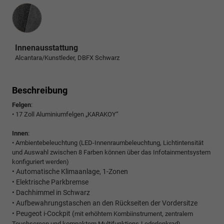
Innenausstattung
Innenausstattung
Alcantara/Kunstleder, DBFX Schwarz
Beschreibung
Felgen
:
• 17 Zoll Aluminiumfelgen „KARAKOY“
Innen
:
• Ambientebeleuchtung (LED-Innenraumbeleuchtung, Lichtintensität
und Auswahl zwischen 8 Farben können über das Infotainmentsystem
konfiguriert werden)
• Automatische Klimaanlage, 1-Zonen
• Elektrische Parkbremse
• Dachhimmel in Schwarz
• Aufbewahrungstaschen an den Rückseiten der Vordersitze
• Peugeot i-Cockpit (
mit erhöhtem Kombiinstrument, zentralem
Touchscreen und kompaktem Multifunktions-Lederlenkrad)