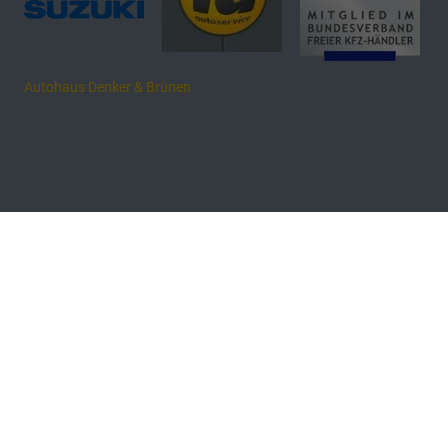
Autohaus Denker & Brünen