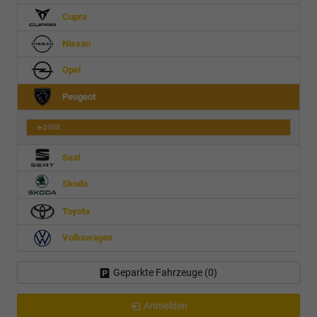
Cupra
Nissan
Opel
Peugeot
e-2008
Seat
Skoda
Toyota
Volkswagen
Geparkte Fahrzeuge (
0
)
Anmelden