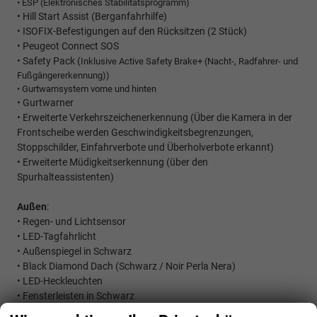
• ESP (Elektronisches Stabilitätsprogramm)
• Hill Start Assist (Berganfahrhilfe)
• ISOFIX-Befestigungen auf den Rücksitzen (2 Stück)
• Peugeot Connect SOS
• Safety Pack (
Inklusive Active Safety Brake+ (Nacht-, Radfahrer- und
Fußgängererkennung))
• Gurtwarnsystem vorne und hinten
• Gurtwarner
• Erweiterte Verkehrszeichenerkennung (
Über die Kamera in der
Frontscheibe werden Geschwindigkeitsbegrenzungen,
Stoppschilder, Einfahrverbote und Überholverbote erkannt)
• Erweiterte Müdigkeitserkennung (über den
Spurhalteassistenten)
Außen
:
•
Regen- und Lichtsensor
• LED-Tagfahrlicht
• Außenspiegel in Schwarz
• Black Diamond Dach (Schwarz / Noir Perla Nera)
• LED-Heckleuchten
• Fensterleisten in Schwarz
• FULL-LED-Scheinwerfer