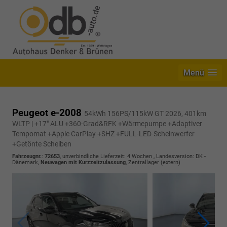
Menü
Peugeot e-2008
54kWh 156PS/115kW GT 2026, 401km
WLTP | +17" ALU +360-Grad&RFK +Wärmepumpe +Adaptiver
Tempomat +Apple CarPlay +SHZ +FULL-LED-Scheinwerfer
+Getönte Scheiben
Fahrzeugnr.
:
72653
, unverbindliche Lieferzeit:
4 Wochen
, Landesversion: DK -
Dänemark,
Neuwagen mit Kurzzeitzulassung
, Zentrallager (extern)