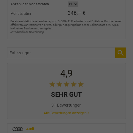
Anzahl der Monatsraten
346,– €
Monatsraten
Bei einem Nettodarlehensbetrag von 5.000,- EUR erhalten zwei Drittel der Kunden einen
effektiven Jahreszins von 6,99% oder günstiger (gebundener Sollzinssatz 6,99% p.a.
inkl. eines Bearbeitungsentgelts).
unverbindliche Berechnung
Fahrzeugnr.
4,9
SEHR GUT
31 Bewertungen
Alle Bewertungen anzeigen >
Audi