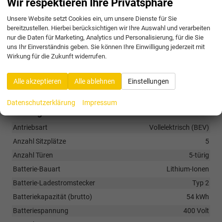
Wir respektieren Ihre Privatsphäre
• „Follow-me-home“-Licht
• Zeitverzögerte Außenbeleuchtung
Unsere Website setzt Cookies ein, um unsere Dienste für Sie
• Dunkel getönte Scheiben hinten
bereitzustellen. Hierbei berücksichtigen wir Ihre Auswahl und verarbeiten
• Radlaufverkleidungen in Schwarz
nur die Daten für Marketing, Analytics und Personalisierung, für die Sie
uns Ihr Einverständnis geben. Sie können Ihre Einwilligung jederzeit mit
Räder & Technik
Wirkung für die Zukunft widerrufen.
Antriebsachse
Frontantrieb
Alle akzeptieren
Alle ablehnen
Einstellungen
Felgentyp
Leichtmetallfelge
Datenschutzerklärung
Impressum
Sonstiges
Antriebsart
Vollelektrisch (BEV)
Anzahl Sitzplätze
5
Anzahl Türen
5-türig
Batterie-Bauart
Lithium-Ionen
Batterie-Ladestromstecker
Typ 2
Batteriekapazität (brutto)
54 kWh
Batteriespannung
400 Volt