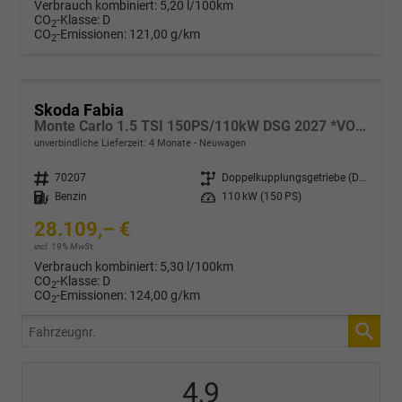
Verbrauch kombiniert:
5,20 l/100km
CO
-Klasse:
D
2
CO
-Emissionen:
121,00 g/km
2
Skoda Fabia
Monte Carlo 1.5 TSI 150PS/110kW DSG 2027 *VOLL-LED+Sportsitze*
unverbindliche Lieferzeit:
4 Monate
Neuwagen
Fahrzeugnr.
70207
Getriebe
Doppelkupplungsgetriebe (DSG)
Kraftstoff
Benzin
Leistung
110 kW (150 PS)
28.109,– €
incl. 19% MwSt.
Verbrauch kombiniert:
5,30 l/100km
CO
-Klasse:
D
2
CO
-Emissionen:
124,00 g/km
2
Fahrzeugnr.
4,9