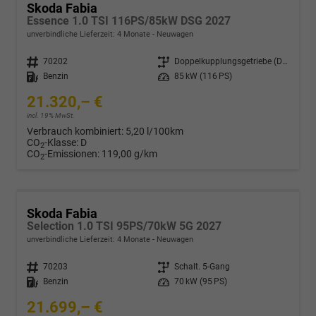
Skoda Fabia
Essence 1.0 TSI 116PS/85kW DSG 2027
unverbindliche Lieferzeit:
4 Monate
Neuwagen
Fahrzeugnr.
70202
Getriebe
Doppelkupplungsgetriebe (DSG)
Kraftstoff
Benzin
Leistung
85 kW (116 PS)
21.320,– €
incl. 19% MwSt.
Verbrauch kombiniert:
5,20 l/100km
CO
-Klasse:
D
2
CO
-Emissionen:
119,00 g/km
2
Skoda Fabia
Selection 1.0 TSI 95PS/70kW 5G 2027
unverbindliche Lieferzeit:
4 Monate
Neuwagen
Fahrzeugnr.
70203
Getriebe
Schalt. 5-Gang
Kraftstoff
Benzin
Leistung
70 kW (95 PS)
21.699,– €