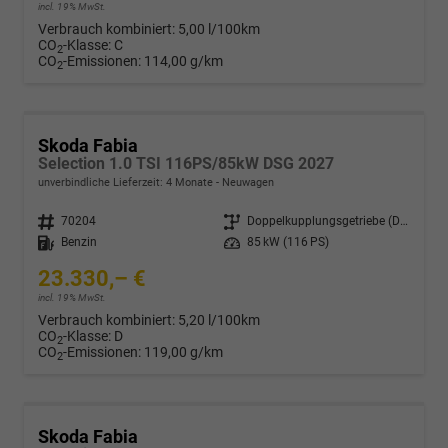
incl. 19% MwSt.
Verbrauch kombiniert:
5,00 l/100km
CO
-Klasse:
C
2
CO
-Emissionen:
114,00 g/km
2
Skoda Fabia
Selection 1.0 TSI 116PS/85kW DSG 2027
unverbindliche Lieferzeit:
4 Monate
Neuwagen
Fahrzeugnr.
70204
Getriebe
Doppelkupplungsgetriebe (DSG)
Kraftstoff
Benzin
Leistung
85 kW (116 PS)
23.330,– €
incl. 19% MwSt.
Verbrauch kombiniert:
5,20 l/100km
CO
-Klasse:
D
2
CO
-Emissionen:
119,00 g/km
2
Skoda Fabia