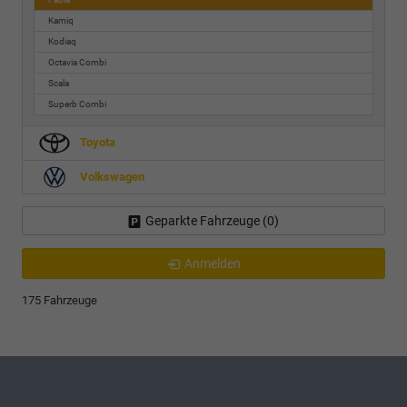
Kamiq
Kodiaq
Octavia Combi
Scala
Superb Combi
Toyota
Volkswagen
Geparkte Fahrzeuge (
0
)
Anmelden
175 Fahrzeuge