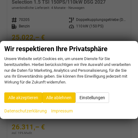
Selection 1.5 TSI 150PS/110kW DSG 2027
unverbindliche Lieferzeit:
4 Monate
Neuwagen
Fahrzeugnr.
70205
Getriebe
Doppelkupplungsgetriebe (DSG)
Kraftstoff
Benzin
Leistung
110 kW (150 PS)
25.022,– €
incl. 19% MwSt.
Wir respektieren Ihre Privatsphäre
Verbrauch kombiniert:
5,30 l/100km
CO
-Klasse:
D
2
Unsere Website setzt Cookies ein, um unsere Dienste für Sie
CO
-Emissionen:
124,00 g/km
2
bereitzustellen. Hierbei berücksichtigen wir Ihre Auswahl und verarbeiten
nur die Daten für Marketing, Analytics und Personalisierung, für die Sie
uns Ihr Einverständnis geben. Sie können Ihre Einwilligung jederzeit mit
Wirkung für die Zukunft widerrufen.
Skoda Fabia
Monte Carlo 1.0 TSI 116PS/85kW DSG 2027 *VOLL-LED+Sportsitze*
Alle akzeptieren
Alle ablehnen
Einstellungen
unverbindliche Lieferzeit:
4 Monate
Neuwagen
Fahrzeugnr.
70206
Getriebe
Doppelkupplungsgetriebe (DSG)
Datenschutzerklärung
Impressum
Kraftstoff
Benzin
Leistung
85 kW (116 PS)
26.311,– €
incl. 19% MwSt.