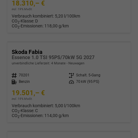
18.310,– €
incl. 19% MwSt.
Verbrauch kombiniert:
5,20 l/100km
CO
-Klasse:
D
2
CO
-Emissionen:
118,00 g/km
2
Skoda Fabia
Essence 1.0 TSI 95PS/70kW 5G 2027
unverbindliche Lieferzeit:
4 Monate
Neuwagen
Fahrzeugnr.
70201
Getriebe
Schalt. 5-Gang
Kraftstoff
Benzin
Leistung
70 kW (95 PS)
19.501,– €
incl. 19% MwSt.
Verbrauch kombiniert:
5,00 l/100km
CO
-Klasse:
C
2
CO
-Emissionen:
114,00 g/km
2