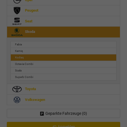
Peugeot
Seat
Skoda
Fabia
Kamiq
Kodiaq
Octavia Combi
Scala
Superb Combi
Toyota
Volkswagen
Geparkte Fahrzeuge (
0
)
Anmelden