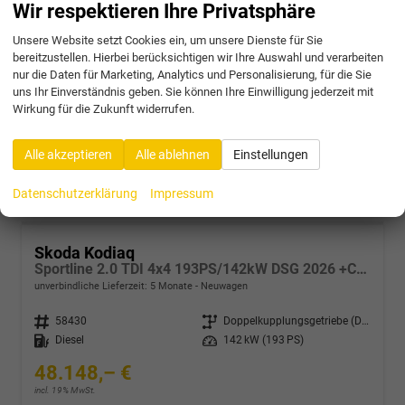
Sportline 2.0 TSI 4x4 204PS/150kW DSG 2026 +CANTON+CONVENIENCE PLUS+PERFORMANCE+AKUSTIK
Wir respektieren Ihre Privatsphäre
unverbindliche Lieferzeit:
5 Monate
Neuwagen
Unsere Website setzt Cookies ein, um unsere Dienste für Sie
bereitzustellen. Hierbei berücksichtigen wir Ihre Auswahl und verarbeiten
Fahrzeugnr.
58428
Getriebe
Doppelkupplungsgetriebe (DSG)
nur die Daten für Marketing, Analytics und Personalisierung, für die Sie
Kraftstoff
Benzin
Leistung
150 kW (204 PS)
uns Ihr Einverständnis geben. Sie können Ihre Einwilligung jederzeit mit
47.031,– €
Wirkung für die Zukunft widerrufen.
incl. 19% MwSt.
Verbrauch kombiniert:
7,60 l/100km
Alle akzeptieren
Alle ablehnen
Einstellungen
CO
-Klasse:
F
2
CO
-Emissionen:
172,00 g/km
2
Datenschutzerklärung
Impressum
Skoda Kodiaq
Sportline 2.0 TDI 4x4 193PS/142kW DSG 2026 +CANTON+CONVENIENCE PLUS+PERFORMANCE+AKUSTIK
unverbindliche Lieferzeit:
5 Monate
Neuwagen
Fahrzeugnr.
58430
Getriebe
Doppelkupplungsgetriebe (DSG)
Kraftstoff
Diesel
Leistung
142 kW (193 PS)
48.148,– €
incl. 19% MwSt.