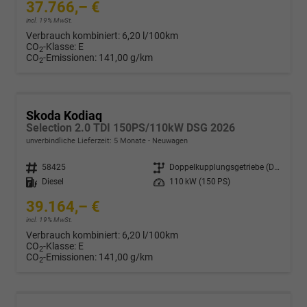
37.766,– €
incl. 19% MwSt.
Verbrauch kombiniert:
6,20 l/100km
CO
-Klasse:
E
2
CO
-Emissionen:
141,00 g/km
2
Skoda Kodiaq
Selection 2.0 TDI 150PS/110kW DSG 2026
unverbindliche Lieferzeit:
5 Monate
Neuwagen
Fahrzeugnr.
58425
Getriebe
Doppelkupplungsgetriebe (DSG)
Kraftstoff
Diesel
Leistung
110 kW (150 PS)
39.164,– €
incl. 19% MwSt.
Verbrauch kombiniert:
6,20 l/100km
CO
-Klasse:
E
2
CO
-Emissionen:
141,00 g/km
2