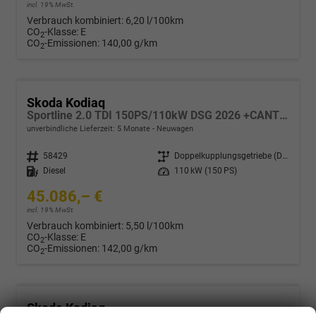
incl. 19% MwSt.
Verbrauch kombiniert:
6,20 l/100km
CO
-Klasse:
E
2
CO
-Emissionen:
140,00 g/km
2
Skoda Kodiaq
Sportline 2.0 TDI 150PS/110kW DSG 2026 +CANTON+CONVENIENCE PLUS+PERFORMANCE+AKUSTIK
unverbindliche Lieferzeit:
5 Monate
Neuwagen
Fahrzeugnr.
58429
Getriebe
Doppelkupplungsgetriebe (DSG)
Kraftstoff
Diesel
Leistung
110 kW (150 PS)
45.086,– €
incl. 19% MwSt.
Verbrauch kombiniert:
5,50 l/100km
CO
-Klasse:
E
2
CO
-Emissionen:
142,00 g/km
2
Skoda Kodiaq