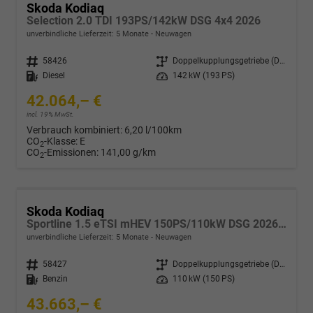
Skoda Kodiaq
Selection 2.0 TDI 193PS/142kW DSG 4x4 2026
unverbindliche Lieferzeit:
5 Monate
Neuwagen
Fahrzeugnr.
58426
Getriebe
Doppelkupplungsgetriebe (DSG)
Kraftstoff
Diesel
Leistung
142 kW (193 PS)
42.064,– €
incl. 19% MwSt.
Verbrauch kombiniert:
6,20 l/100km
CO
-Klasse:
E
2
CO
-Emissionen:
141,00 g/km
2
Skoda Kodiaq
Sportline 1.5 eTSI mHEV 150PS/110kW DSG 2026 +CANTON+CONVENIENCE PLUS+PERFORMANCE+AKUSTIK
unverbindliche Lieferzeit:
5 Monate
Neuwagen
Fahrzeugnr.
58427
Getriebe
Doppelkupplungsgetriebe (DSG)
Kraftstoff
Benzin
Leistung
110 kW (150 PS)
43.663,– €