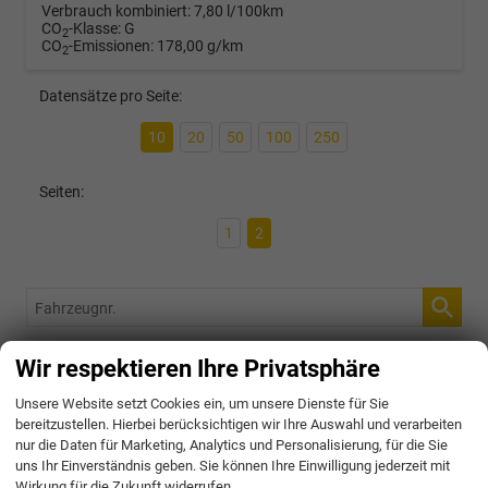
Verbrauch kombiniert:
7,80 l/100km
CO
-Klasse:
G
2
CO
-Emissionen:
178,00 g/km
2
Datensätze pro Seite:
10
20
50
100
250
Seiten:
1
2
Fahrzeugnr.
Wir respektieren Ihre Privatsphäre
4,9
Unsere Website setzt Cookies ein, um unsere Dienste für Sie
bereitzustellen. Hierbei berücksichtigen wir Ihre Auswahl und verarbeiten
nur die Daten für Marketing, Analytics und Personalisierung, für die Sie
SEHR GUT
uns Ihr Einverständnis geben. Sie können Ihre Einwilligung jederzeit mit
Wirkung für die Zukunft widerrufen.