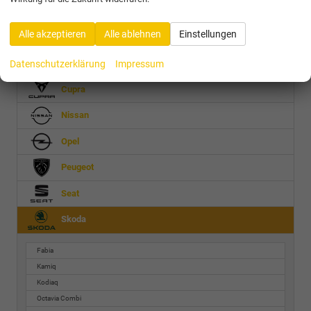
31 Bewertungen
Alle Bewertungen anzeigen >
Alle akzeptieren
Alle ablehnen
Einstellungen
Audi
Datenschutzerklärung
Impressum
Cupra
Nissan
Opel
Peugeot
Seat
Skoda
Fabia
Kamiq
Kodiaq
Octavia Combi