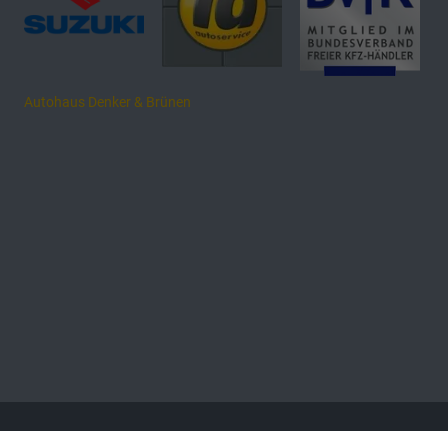
Autohaus Denker & Brünen