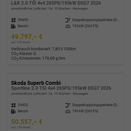
L&K 2.0 TSI 4x4 265PS/195kW DSG7 2026
unverbindliche Lieferzeit: Ca. 10 Wochen
Neuwagen
Fahrzeugnr.
59459
Getriebe
Doppelkupplungsgetriebe (DSG)
Kraftstoff
Benzin
Leistung
195 kW (265 PS)
49.797,– €
incl. 19% MwSt.
Verbrauch kombiniert:
7,80 l/100km
CO
-Klasse:
G
2
CO
-Emissionen:
178,00 g/km
2
Skoda Superb Combi
Sportline 2.0 TSI 4x4 265PS/195kW DSG7 2026
unverbindliche Lieferzeit: Ca. 10 Wochen
Neuwagen
Fahrzeugnr.
59452
Getriebe
Doppelkupplungsgetriebe (DSG)
Kraftstoff
Benzin
Leistung
195 kW (265 PS)
50.557,– €
incl. 19% MwSt.