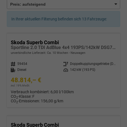
In Ihrer aktuellen Filterung befinden sich
13
Fahrzeuge:
Skoda Superb Combi
Sportline 2.0 TDI AdBlue 4x4 193PS/142kW DSG7 2026
unverbindliche Lieferzeit: Ca. 10 Wochen
Neuwagen
Fahrzeugnr.
59454
Getriebe
Doppelkupplungsgetriebe (DSG)
Kraftstoff
Diesel
Leistung
142 kW (193 PS)
48.814,– €
incl. 19% MwSt.
Verbrauch kombiniert:
6,00 l/100km
CO
-Klasse:
F
2
CO
-Emissionen:
156,00 g/km
2
Skoda Superb Combi