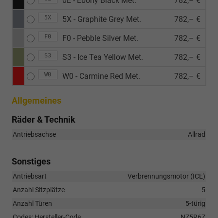
0E - Ebony Black Met.
782,– €
5X
5X - Graphite Grey Met.
782,– €
F0
F0 - Pebble Silver Met.
782,– €
S3
S3 - Ice Tea Yellow Met.
782,– €
W0
W0 - Carmine Red Met.
782,– €
Allgemeines
Räder & Technik
Antriebsachse
Allrad
Sonstiges
Antriebsart
Verbrennungsmotor (ICE)
Anzahl Sitzplätze
5
Anzahl Türen
5-türig
Codes: Hersteller-Code
NZ5R6Z