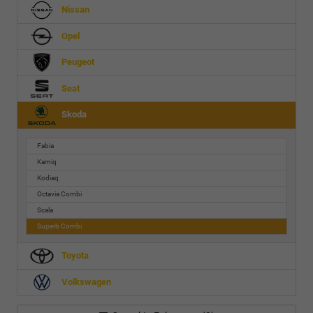
Nissan
Opel
Peugeot
Seat
Skoda
Fabia
Kamiq
Kodiaq
Octavia Combi
Scala
Superb Combi
Toyota
Volkswagen