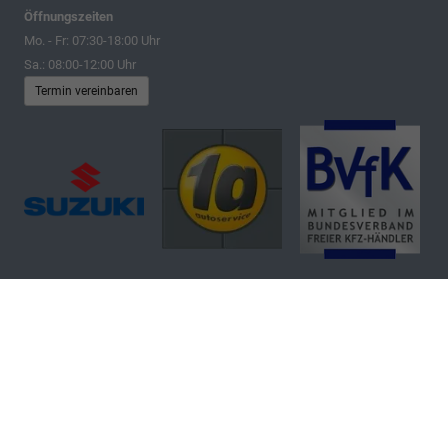
Öffnungszeiten
Mo. - Fr: 07:30-18:00 Uhr
Sa.: 08:00-12:00 Uhr
Termin vereinbaren
Autohaus Denker & Brünen