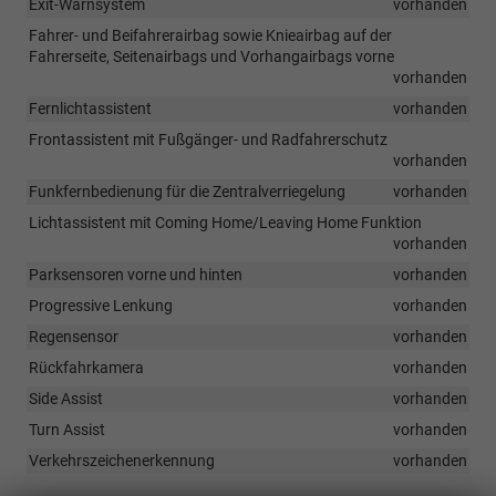
Exit-Warnsystem
vorhanden
Fahrer- und Beifahrerairbag sowie Knieairbag auf der
Fahrerseite, Seitenairbags und Vorhangairbags vorne
vorhanden
Fernlichtassistent
vorhanden
Frontassistent mit Fußgänger- und Radfahrerschutz
vorhanden
Funkfernbedienung für die Zentralverriegelung
vorhanden
Lichtassistent mit Coming Home/Leaving Home Funktion
vorhanden
Parksensoren vorne und hinten
vorhanden
Progressive Lenkung
vorhanden
Regensensor
vorhanden
Rückfahrkamera
vorhanden
Side Assist
vorhanden
Turn Assist
vorhanden
Verkehrszeichenerkennung
vorhanden