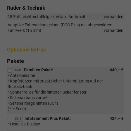
Räder & Technik
18 Zoll Leichtmetallfelgen, Vela in Anthrazit
vorhanden
Adaptive Fahrwerksregelung (DCC Plus) mit abgesenktem
Fahrwerk (15 mm)
vorhanden
Optionale Extras
Pakete
Familien Paket:
440,– €
PF0
• Abfallbehälter
• Kopfstützen mit zusätzlicher Unterstützung auf der
Rücksitzbank
• Sonnenrollos für die hinteren Seitenfenster
• Seitenairbags vorne*
• Seitenairbags hinten (6C4)
( * = Serie)
Infotainment Plus Paket:
434,– €
RN1
• Head-Up-Display