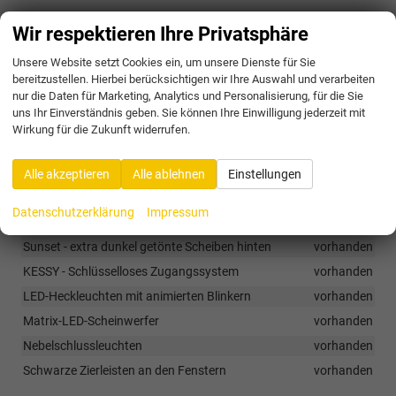
Außen
Wir respektieren Ihre Privatsphäre
Anhängervorbereitung
vorhanden
Unsere Website setzt Cookies ein, um unsere Dienste für Sie
Dynamische Fahrwerksregelung (DCC Plus)
vorhanden
bereitzustellen. Hierbei berücksichtigen wir Ihre Auswahl und verarbeiten
nur die Daten für Marketing, Analytics und Personalisierung, für die Sie
Dynamische Scheinwerferregelung
vorhanden
uns Ihr Einverständnis geben. Sie können Ihre Einwilligung jederzeit mit
Elektrisch anklappbare Außenspiegel mit Boardingspots, Logo,
Wirkung für die Zukunft widerrufen.
Memory und automatischer Abblendung auf der Fahrerseite
sowie mit Begrüßungslicht (Außenspiegel)
vorhanden
Alle akzeptieren
Alle ablehnen
Einstellungen
Elektrische Heckklappe mit virtueller Pedalsteuerung
vorhanden
Datenschutzerklärung
Impressum
Heckscheibenwischer/-waschanlage
vorhanden
Sunset - extra dunkel getönte Scheiben hinten
vorhanden
KESSY - Schlüsselloses Zugangssystem
vorhanden
LED-Heckleuchten mit animierten Blinkern
vorhanden
Matrix-LED-Scheinwerfer
vorhanden
Nebelschlussleuchten
vorhanden
Schwarze Zierleisten an den Fenstern
vorhanden