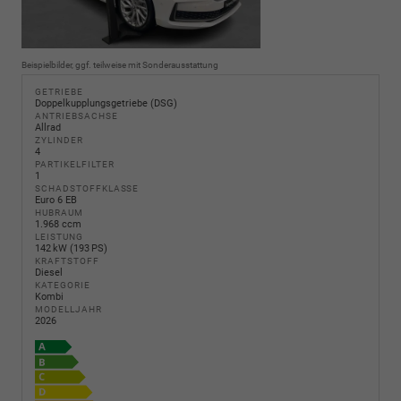
Beispielbilder, ggf. teilweise mit Sonderausstattung
GETRIEBE
Doppelkupplungsgetriebe (DSG)
ANTRIEBSACHSE
Allrad
ZYLINDER
4
PARTIKELFILTER
1
SCHADSTOFFKLASSE
Euro 6 EB
HUBRAUM
1.968 ccm
LEISTUNG
142 kW (193 PS)
KRAFTSTOFF
Diesel
KATEGORIE
Kombi
MODELLJAHR
2026