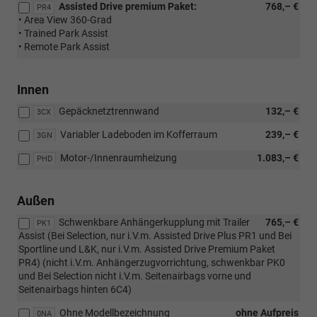
Assisted Drive premium Paket:
768,– €
PR4
• Area View 360-Grad
• Trained Park Assist
• Remote Park Assist
Innen
Gepäcknetztrennwand
132,– €
3CX
Variabler Ladeboden im Kofferraum
239,– €
3GN
Motor-/Innenraumheizung
1.083,– €
PHD
Außen
Schwenkbare Anhängerkupplung mit Trailer
765,– €
PK1
Assist (Bei Selection, nur i.V.m. Assisted Drive Plus PR1 und Bei
Sportline und L&K, nur i.V.m. Assisted Drive Premium Paket
PR4) (nicht i.V.m. Anhängerzugvorrichtung, schwenkbar PK0
und Bei Selection nicht i.V.m. Seitenairbags vorne und
Seitenairbags hinten 6C4)
Ohne Modellbezeichnung
ohne Aufpreis
0NA