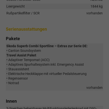
Leergewicht
1844 kg
Rußpartikelfilter / SCR
vorhanden
Serienausstattungen
Pakete
Skoda Superb Combi Sportline – Extras zur Serie DE:
• Canton Soundsystem
Travel Assist Paket
• Adaptiver Tempomat (ACC)
• Adaptives Spurhaltesystem inkl. Emergency Assist
• Stauassistent
• Elektrische Heckklappe mit virtueller Pedalsteuerung
• Regensensor
• Notrad
vorhanden
Innen
3-Speichen beheizbares Multifunktionslederlenkrad mit DSG-