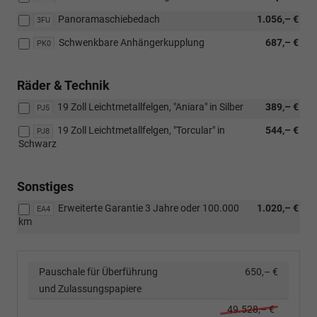
Panoramaschiebedach
1.056,– €
3FU
Schwenkbare Anhängerkupplung
687,– €
PK0
Räder & Technik
19 Zoll Leichtmetallfelgen, "Aniara" in Silber
389,– €
PJ5
19 Zoll Leichtmetallfelgen, "Torcular" in
544,– €
PJ8
Schwarz
Sonstiges
Erweiterte Garantie 3 Jahre oder 100.000
1.020,– €
EA4
km
Pauschale für Überführung
650,– €
und Zulassungspapiere
49.528,– €