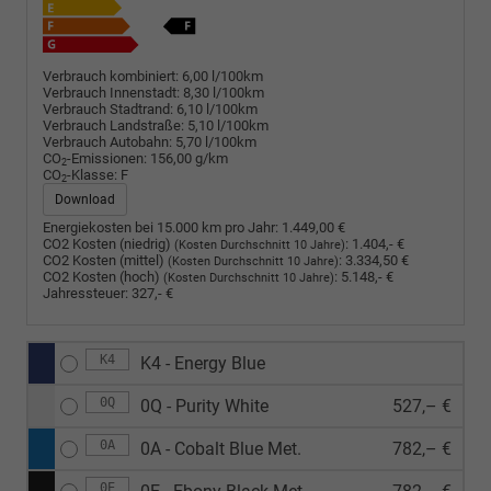
Verbrauch kombiniert:
6,00 l/100km
Verbrauch Innenstadt:
8,30 l/100km
Verbrauch Stadtrand:
6,10 l/100km
Verbrauch Landstraße:
5,10 l/100km
Verbrauch Autobahn:
5,70 l/100km
CO
-Emissionen:
156,00 g/km
2
CO
-Klasse:
F
2
Download
Energiekosten bei 15.000 km pro Jahr:
1.449,00 €
CO2 Kosten (niedrig)
:
1.404,- €
(Kosten Durchschnitt 10 Jahre)
CO2 Kosten (mittel)
:
3.334,50 €
(Kosten Durchschnitt 10 Jahre)
CO2 Kosten (hoch)
:
5.148,- €
(Kosten Durchschnitt 10 Jahre)
Jahressteuer:
327,- €
K4
K4 - Energy Blue
0Q
0Q - Purity White
527,– €
0A
0A - Cobalt Blue Met.
782,– €
0E