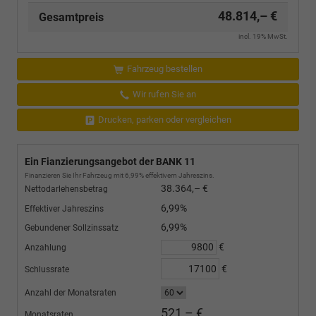
48.814,– €
Gesamtpreis
incl. 19% MwSt.
Fahrzeug bestellen
Wir rufen Sie an
Drucken, parken oder vergleichen
Ein Fianzierungsangebot der BANK 11
Finanzieren Sie Ihr Fahrzeug mit 6,99% effektivem Jahreszins.
38.364,– €
Nettodarlehensbetrag
6,99%
Effektiver Jahreszins
6,99%
Gebundener Sollzinssatz
€
Anzahlung
€
Schlussrate
Anzahl der Monatsraten
521,– €
Monatsraten