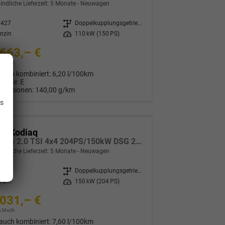
indliche Lieferzeit:
5 Monate
Neuwagen
8427
Getriebe
Doppelkupplungsgetriebe (DSG)
nzin
Leistung
110 kW (150 PS)
663,– €
9% MwSt.
auch kombiniert:
6,20 l/100km
Klasse:
E
.
Emissionen:
140,00 g/km
is
da Kodiaq
Sportline 2.0 TSI 4x4 204PS/150kW DSG 2026 +CANTON+CONVENIENCE PLUS+PERFORMANCE+AKUSTIK
indliche Lieferzeit:
5 Monate
Neuwagen
8428
Getriebe
Doppelkupplungsgetriebe (DSG)
nzin
Leistung
150 kW (204 PS)
031,– €
9% MwSt.
auch kombiniert:
7,60 l/100km