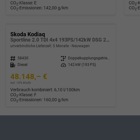
CO
-Klasse:
E
CO
-
2
2
CO
-Emissionen:
142,00 g/km
CO
-
2
2
Skoda Kodiaq
Sportline 2.0 TDI 4x4 193PS/142kW DSG 2026 +CANTON+CONVENIENCE PLUS+PERFORMANCE+AKUSTIK
unverbindliche Lieferzeit:
5 Monate
Neuwagen
Fahrzeugnr.
58430
Getriebe
Doppelkupplungsgetriebe (DSG)
Kraftstoff
Diesel
Leistung
142 kW (193 PS)
48.148,– €
incl. 19% MwSt.
Verbrauch kombiniert:
6,10 l/100km
CO
-Klasse:
F
2
CO
-Emissionen:
160,00 g/km
2