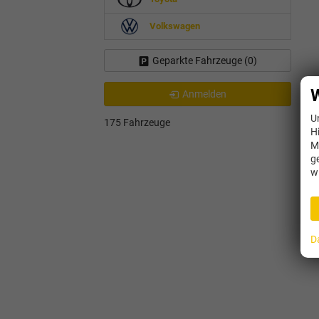
Volkswagen
Geparkte Fahrzeuge (
0
)
W
Anmelden
U
175 Fahrzeuge
H
M
g
w
D