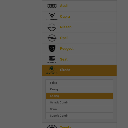
Audi
Cupra
Nissan
Opel
Peugeot
Seat
Skoda
Fabia
Kamiq
Kodiaq
Octavia Combi
Scala
Superb Combi
Toyota