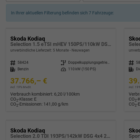
In Ihrer aktuellen Filterung befinden sich
7
Fahrzeuge:
Skoda Kodiaq
Sko
Selection 1.5 eTSI mHEV 150PS/110kW DSG 2026
Sele
unverbindliche Lieferzeit:
5 Monate
Neuwagen
unverb
Fahrzeugnr.
58424
Getriebe
Doppelkupplungsgetriebe (DSG)
Fahrzeugnr.
5
Kraftstoff
Benzin
Leistung
110 kW (150 PS)
Kraftstoff
Di
37.766,– €
39.
incl. 19% MwSt.
incl. 1
Verbrauch kombiniert:
6,20 l/100km
Verbr
CO
-Klasse:
E
CO
-
2
2
CO
-Emissionen:
141,00 g/km
CO
-
2
2
Skoda Kodiaq
Sko
Selection 2.0 TDI 193PS/142kW DSG 4x4 2026