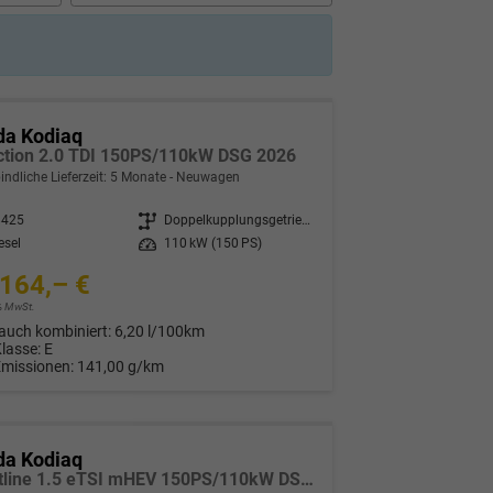
da Kodiaq
ction 2.0 TDI 150PS/110kW DSG 2026
indliche Lieferzeit:
5 Monate
Neuwagen
8425
Getriebe
Doppelkupplungsgetriebe (DSG)
esel
Leistung
110 kW (150 PS)
164,– €
9% MwSt.
auch kombiniert:
6,20 l/100km
Klasse:
E
Emissionen:
141,00 g/km
da Kodiaq
Sportline 1.5 eTSI mHEV 150PS/110kW DSG 2026 +CANTON+CONVENIENCE PLUS+PERFORMANCE+AKUSTIK