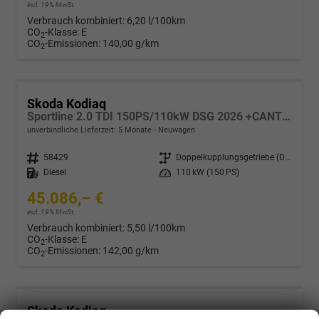
incl. 19% MwSt.
Verbrauch kombiniert:
6,20 l/100km
CO
-Klasse:
E
2
CO
-Emissionen:
140,00 g/km
2
Skoda Kodiaq
Sportline 2.0 TDI 150PS/110kW DSG 2026 +CANTON+CONVENIENCE PLUS+PERFORMANCE+AKUSTIK
unverbindliche Lieferzeit:
5 Monate
Neuwagen
Fahrzeugnr.
58429
Getriebe
Doppelkupplungsgetriebe (DSG)
Kraftstoff
Diesel
Leistung
110 kW (150 PS)
45.086,– €
incl. 19% MwSt.
Verbrauch kombiniert:
5,50 l/100km
CO
-Klasse:
E
2
CO
-Emissionen:
142,00 g/km
2
Skoda Kodiaq