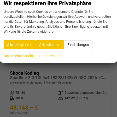
Sportline 2.0 TSI 4x4 204PS/150kW DSG 2026 +CANTON+CONVENIENCE PLUS+PERFORMANCE+AKUSTIK
Wir respektieren Ihre Privatsphäre
unverbindliche Lieferzeit:
5 Monate
Neuwagen
Unsere Website setzt Cookies ein, um unsere Dienste für Sie
bereitzustellen. Hierbei berücksichtigen wir Ihre Auswahl und verarbeiten
Fahrzeugnr.
58428
Getriebe
Doppelkupplungsgetriebe (DSG)
nur die Daten für Marketing, Analytics und Personalisierung, für die Sie
Kraftstoff
Benzin
Leistung
150 kW (204 PS)
uns Ihr Einverständnis geben. Sie können Ihre Einwilligung jederzeit mit
47.031,– €
Wirkung für die Zukunft widerrufen.
incl. 19% MwSt.
Verbrauch kombiniert:
7,60 l/100km
Alle akzeptieren
Alle ablehnen
Einstellungen
CO
-Klasse:
F
2
CO
-Emissionen:
172,00 g/km
2
Datenschutzerklärung
Impressum
Skoda Kodiaq
Sportline 2.0 TDI 4x4 193PS/142kW DSG 2026 +CANTON+CONVENIENCE PLUS+PERFORMANCE+AKUSTIK
unverbindliche Lieferzeit:
5 Monate
Neuwagen
Fahrzeugnr.
58430
Getriebe
Doppelkupplungsgetriebe (DSG)
Kraftstoff
Diesel
Leistung
142 kW (193 PS)
48.148,– €
incl. 19% MwSt.