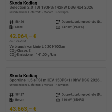
Skoda Kodiaq
Selection 2.0 TDI 193PS/142kW DSG 4x4 2026
unverbindliche Lieferzeit:
5 Monate
Neuwagen
Fahrzeugnr.
58426
Getriebe
Doppelkupplungsgetriebe (DSG)
Kraftstoff
Diesel
Leistung
142 kW (193 PS)
42.064,– €
incl. 19% MwSt.
Verbrauch kombiniert:
6,20 l/100km
CO
-Klasse:
E
2
CO
-Emissionen:
141,00 g/km
2
Skoda Kodiaq
Sportline 1.5 eTSI mHEV 150PS/110kW DSG 2026 +CANTON+CONVENIENCE PLUS+PERFORMANCE+AKUSTIK
unverbindliche Lieferzeit:
5 Monate
Neuwagen
Fahrzeugnr.
58427
Getriebe
Doppelkupplungsgetriebe (DSG)
Kraftstoff
Benzin
Leistung
110 kW (150 PS)
43.663,– €