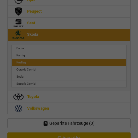
Peugeot
Seat
Skoda
Fabia
Kamiq
Kodiaq
Octavia Combi
Scala
Superb Combi
Toyota
Volkswagen
Geparkte Fahrzeuge (
0
)
Anmelden