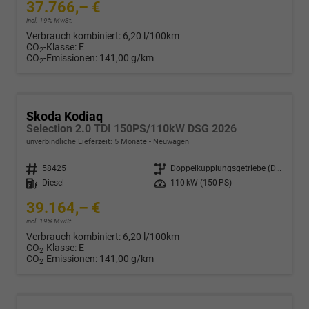
37.766,– €
incl. 19% MwSt.
Verbrauch kombiniert:
6,20 l/100km
CO
-Klasse:
E
2
CO
-Emissionen:
141,00 g/km
2
Skoda Kodiaq
Selection 2.0 TDI 150PS/110kW DSG 2026
unverbindliche Lieferzeit:
5 Monate
Neuwagen
Fahrzeugnr.
58425
Getriebe
Doppelkupplungsgetriebe (DSG)
Kraftstoff
Diesel
Leistung
110 kW (150 PS)
39.164,– €
incl. 19% MwSt.
Verbrauch kombiniert:
6,20 l/100km
CO
-Klasse:
E
2
CO
-Emissionen:
141,00 g/km
2