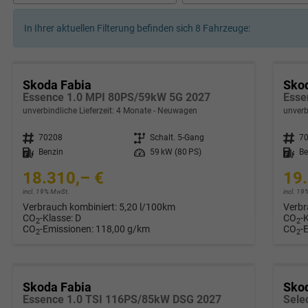
In Ihrer aktuellen Filterung befinden sich
8
Fahrzeuge:
Skoda Fabia
Sko
Essence 1.0 MPI 80PS/59kW 5G 2027
Esse
unverbindliche Lieferzeit:
4 Monate
Neuwagen
unverb
Fahrzeugnr.
70208
Getriebe
Schalt. 5-Gang
Fahrzeugnr.
7
Kraftstoff
Benzin
Leistung
59 kW (80 PS)
Kraftstoff
Be
18.310,– €
19.
incl. 19% MwSt.
incl. 1
Verbrauch kombiniert:
5,20 l/100km
Verbr
CO
-Klasse:
D
CO
-
2
2
CO
-Emissionen:
118,00 g/km
CO
-
2
2
Skoda Fabia
Sko
Essence 1.0 TSI 116PS/85kW DSG 2027
Sele