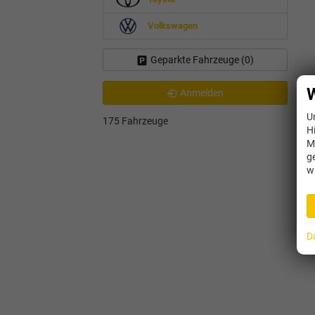
Volkswagen
Geparkte Fahrzeuge (
0
)
W
Anmelden
U
175 Fahrzeuge
H
M
g
w
D