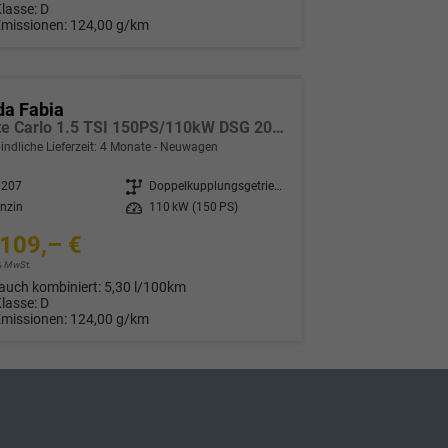
Klasse:
D
Emissionen:
124,00 g/km
da Fabia
Monte Carlo 1.5 TSI 150PS/110kW DSG 2027 *VOLL-LED+Sportsitze*
indliche Lieferzeit:
4 Monate
Neuwagen
0207
Getriebe
Doppelkupplungsgetriebe (DSG)
nzin
Leistung
110 kW (150 PS)
109,– €
9% MwSt.
auch kombiniert:
5,30 l/100km
Klasse:
D
Emissionen:
124,00 g/km