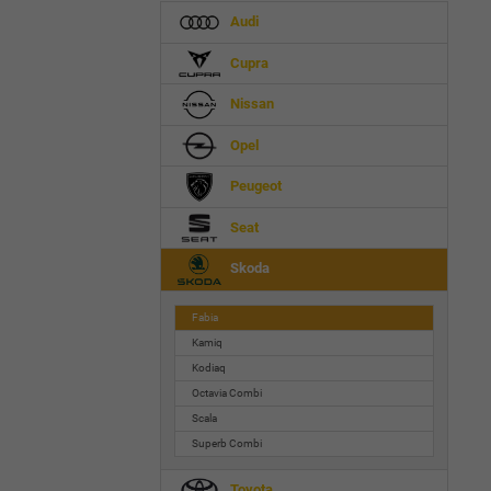
Audi
Cupra
Nissan
Opel
Peugeot
Seat
Skoda
Fabia
Kamiq
Kodiaq
Octavia Combi
Scala
Superb Combi
Toyota