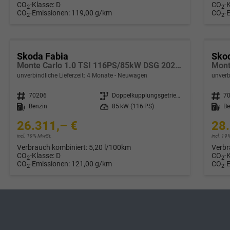
CO
-Klasse:
D
CO
-
2
2
CO
-Emissionen:
119,00 g/km
CO
-
2
2
Skoda Fabia
Sko
Monte Carlo 1.0 TSI 116PS/85kW DSG 2027 *VOLL-LED+Sportsitze*
unverbindliche Lieferzeit:
4 Monate
Neuwagen
unverb
Fahrzeugnr.
70206
Getriebe
Doppelkupplungsgetriebe (DSG)
Fahrzeugnr.
7
Kraftstoff
Benzin
Leistung
85 kW (116 PS)
Kraftstoff
Be
26.311,– €
28.
incl. 19% MwSt.
incl. 1
Verbrauch kombiniert:
5,20 l/100km
Verbr
CO
-Klasse:
D
CO
-
2
2
CO
-Emissionen:
121,00 g/km
CO
-
2
2