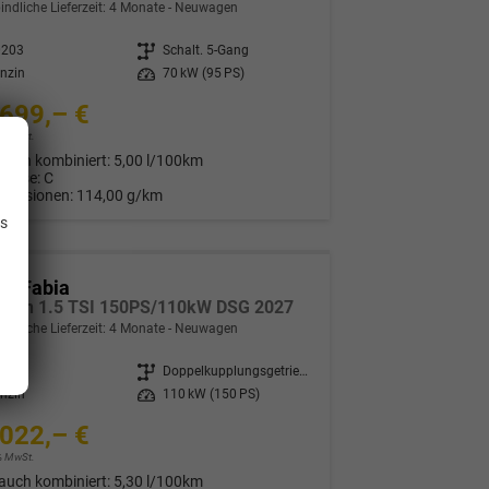
indliche Lieferzeit:
4 Monate
Neuwagen
0203
Getriebe
Schalt. 5-Gang
nzin
Leistung
70 kW (95 PS)
699,– €
9% MwSt.
auch kombiniert:
5,00 l/100km
Klasse:
C
.
Emissionen:
114,00 g/km
is
da Fabia
ction 1.5 TSI 150PS/110kW DSG 2027
indliche Lieferzeit:
4 Monate
Neuwagen
0205
Getriebe
Doppelkupplungsgetriebe (DSG)
nzin
Leistung
110 kW (150 PS)
022,– €
9% MwSt.
auch kombiniert:
5,30 l/100km