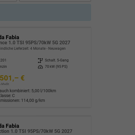
da Fabia
nce 1.0 TSI 95PS/70kW 5G 2027
indliche Lieferzeit:
4 Monate
Neuwagen
0201
Getriebe
Schalt. 5-Gang
nzin
Leistung
70 kW (95 PS)
501,– €
9% MwSt.
auch kombiniert:
5,00 l/100km
Klasse:
C
Emissionen:
114,00 g/km
da Fabia
ction 1.0 TSI 95PS/70kW 5G 2027