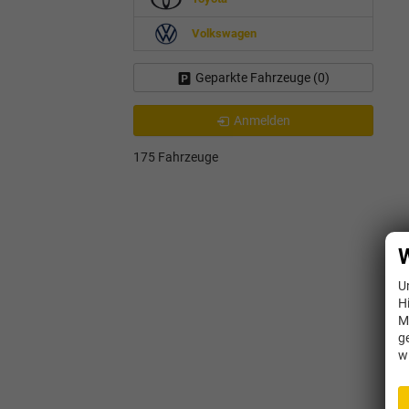
Volkswagen
Geparkte Fahrzeuge (
0
)
Anmelden
175 Fahrzeuge
W
U
H
M
g
w