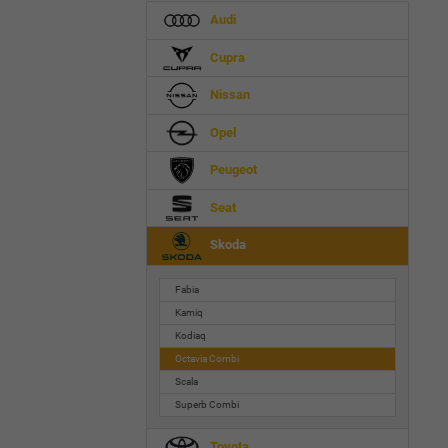
Audi
Cupra
Nissan
Opel
Peugeot
Seat
Skoda
Fabia
Kamiq
Kodiaq
Octavia Combi
Scala
Superb Combi
Toyota