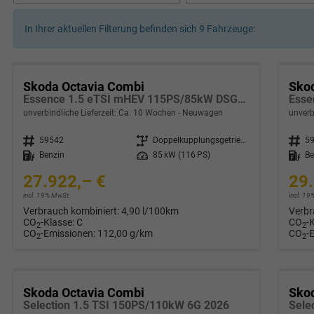
In Ihrer aktuellen Filterung befinden sich
9
Fahrzeuge:
Skoda Octavia Combi
Sko
Essence 1.5 eTSI mHEV 115PS/85kW DSG7 2026
unverbindliche Lieferzeit: Ca. 10 Wochen
Neuwagen
unverb
Fahrzeugnr.
59542
Getriebe
Doppelkupplungsgetriebe (DSG)
Fahrzeugnr.
5
Kraftstoff
Benzin
Leistung
85 kW (116 PS)
Kraftstoff
Be
27.922,– €
29.
incl. 19% MwSt.
incl. 1
Verbrauch kombiniert:
4,90 l/100km
Verbr
CO
-Klasse:
C
CO
-
2
2
CO
-Emissionen:
112,00 g/km
CO
-
2
2
Skoda Octavia Combi
Sko
Selection 1.5 TSI 150PS/110kW 6G 2026