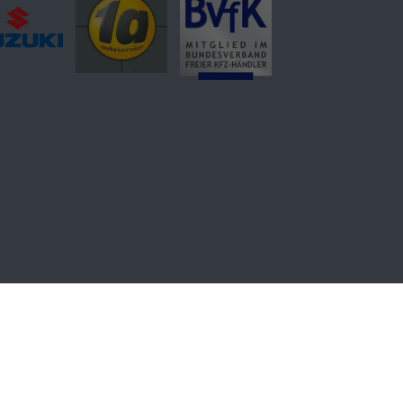
schutz
Cookie-Einstellungen
euer PKW können dem 'Leitfaden über den offiziellen
ufsstellen und bei der 'Deutschen Automobil Treuhand