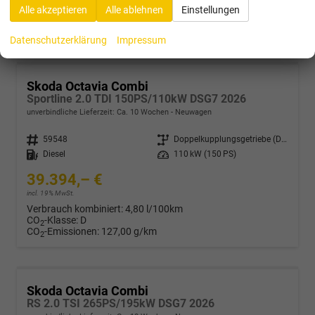
Verbrauch kombiniert:
5,30 l/100km
Alle akzeptieren
Alle ablehnen
Einstellungen
CO
-Klasse:
D
2
CO
-Emissionen:
121,00 g/km
2
Datenschutzerklärung
Impressum
Skoda Octavia Combi
Sportline 2.0 TDI 150PS/110kW DSG7 2026
unverbindliche Lieferzeit: Ca. 10 Wochen
Neuwagen
Fahrzeugnr.
59548
Getriebe
Doppelkupplungsgetriebe (DSG)
Kraftstoff
Diesel
Leistung
110 kW (150 PS)
39.394,– €
incl. 19% MwSt.
Verbrauch kombiniert:
4,80 l/100km
CO
-Klasse:
D
2
CO
-Emissionen:
127,00 g/km
2
Skoda Octavia Combi
RS 2.0 TSI 265PS/195kW DSG7 2026