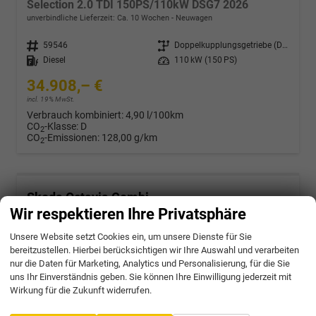
Selection 2.0 TDI 150PS/110kW DSG7 2026
unverbindliche Lieferzeit: Ca. 10 Wochen
Neuwagen
Fahrzeugnr.
59546
Getriebe
Doppelkupplungsgetriebe (DSG)
Kraftstoff
Diesel
Leistung
110 kW (150 PS)
34.908,– €
incl. 19% MwSt.
Verbrauch kombiniert:
4,90 l/100km
CO
-Klasse:
D
2
CO
-Emissionen:
128,00 g/km
2
Skoda Octavia Combi
Sportline 1.5 eTSI mHEV 150PS/110kW DSG7 2026
Wir respektieren Ihre Privatsphäre
unverbindliche Lieferzeit: Ca. 10 Wochen
Neuwagen
Unsere Website setzt Cookies ein, um unsere Dienste für Sie
bereitzustellen. Hierbei berücksichtigen wir Ihre Auswahl und verarbeiten
Fahrzeugnr.
59547
Getriebe
Doppelkupplungsgetriebe (DSG)
nur die Daten für Marketing, Analytics und Personalisierung, für die Sie
Kraftstoff
Benzin
Leistung
110 kW (150 PS)
uns Ihr Einverständnis geben. Sie können Ihre Einwilligung jederzeit mit
37.672,– €
Wirkung für die Zukunft widerrufen.
incl. 19% MwSt.