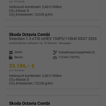
incl. 19% MwSt.
Verbrauch kombiniert:
5,40 l/100km
CO
-Klasse:
D
2
CO
-Emissionen:
123,00 g/km
2
Skoda Octavia Combi
Selection 1.5 eTSI mHEV 150PS/110kW DSG7 2026
unverbindliche Lieferzeit: Ca. 10 Wochen
Neuwagen
Fahrzeugnr.
59541
Getriebe
Doppelkupplungsgetriebe (DSG)
Kraftstoff
Benzin
Leistung
110 kW (150 PS)
33.186,– €
incl. 19% MwSt.
Verbrauch kombiniert:
5,40 l/100km
CO
-Klasse:
D
2
CO
-Emissionen:
122,00 g/km
2
Skoda Octavia Combi