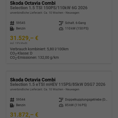
Skoda Octavia Combi
Selection 1.5 TSI 150PS/110kW 6G 2026
unverbindliche Lieferzeit: Ca. 10 Wochen
Neuwagen
Fahrzeugnr.
59545
Getriebe
Schalt. 6-Gang
Kraftstoff
Benzin
Leistung
110 kW (150 PS)
31.529,– €
incl. 19% MwSt.
Verbrauch kombiniert:
5,80 l/100km
CO
-Klasse:
D
2
CO
-Emissionen:
132,00 g/km
2
Skoda Octavia Combi
Selection 1.5 eTSI mHEV 115PS/85kW DSG7 2026
unverbindliche Lieferzeit: Ca. 10 Wochen
Neuwagen
Fahrzeugnr.
59544
Getriebe
Doppelkupplungsgetriebe (DSG)
Kraftstoff
Benzin
Leistung
85 kW (116 PS)
31.872,– €