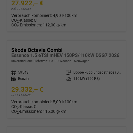
27.922,– €
incl. 19% MwSt.
Verbrauch kombiniert:
4,90 l/100km
CO
-Klasse:
C
2
CO
-Emissionen:
112,00 g/km
2
Skoda Octavia Combi
Essence 1.5 eTSI mHEV 150PS/110kW DSG7 2026
unverbindliche Lieferzeit: Ca. 10 Wochen
Neuwagen
Fahrzeugnr.
59543
Getriebe
Doppelkupplungsgetriebe (DSG)
Kraftstoff
Benzin
Leistung
110 kW (150 PS)
29.332,– €
incl. 19% MwSt.
Verbrauch kombiniert:
5,00 l/100km
CO
-Klasse:
C
2
CO
-Emissionen:
115,00 g/km
2