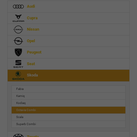
Audi
Cupra
Nissan
Opel
Peugeot
Seat
Skoda
Fabia
Kamiq
Kodiaq
Octavia Combi
Scala
Superb Combi
Toyota