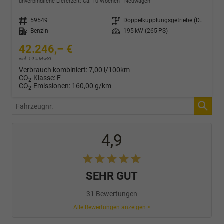
unverbindliche Lieferzeit: Ca. 10 Wochen
Neuwagen
Fahrzeugnr.
59549
Getriebe
Doppelkupplungsgetriebe (DSG)
Kraftstoff
Benzin
Leistung
195 kW (265 PS)
42.246,– €
incl. 19% MwSt.
Verbrauch kombiniert:
7,00 l/100km
CO
-Klasse:
F
2
CO
-Emissionen:
160,00 g/km
2
Fahrzeugnr.
4,9
SEHR GUT
31 Bewertungen
Alle Bewertungen anzeigen >