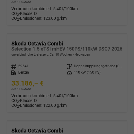
incl. 19% MwSt.
Verbrauch kombiniert:
5,40 l/100km
CO
-Klasse:
D
2
CO
-Emissionen:
123,00 g/km
2
Skoda Octavia Combi
Selection 1.5 eTSI mHEV 150PS/110kW DSG7 2026
unverbindliche Lieferzeit: Ca. 10 Wochen
Neuwagen
Fahrzeugnr.
59541
Getriebe
Doppelkupplungsgetriebe (DSG)
Kraftstoff
Benzin
Leistung
110 kW (150 PS)
33.186,– €
incl. 19% MwSt.
Verbrauch kombiniert:
5,40 l/100km
CO
-Klasse:
D
2
CO
-Emissionen:
122,00 g/km
2
Skoda Octavia Combi