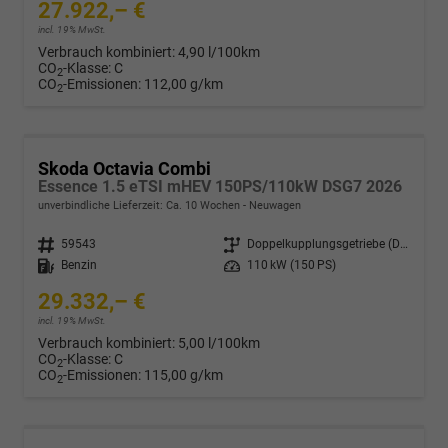
27.922,– €
incl. 19% MwSt.
Verbrauch kombiniert:
4,90 l/100km
CO
-Klasse:
C
2
CO
-Emissionen:
112,00 g/km
2
Skoda Octavia Combi
Essence 1.5 eTSI mHEV 150PS/110kW DSG7 2026
unverbindliche Lieferzeit: Ca. 10 Wochen
Neuwagen
Fahrzeugnr.
59543
Getriebe
Doppelkupplungsgetriebe (DSG)
Kraftstoff
Benzin
Leistung
110 kW (150 PS)
29.332,– €
incl. 19% MwSt.
Verbrauch kombiniert:
5,00 l/100km
CO
-Klasse:
C
2
CO
-Emissionen:
115,00 g/km
2