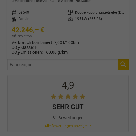
unverbindliche Lieferzeit: Ca. 10 Wochen
Neuwagen
Fahrzeugnr.
59549
Getriebe
Doppelkupplungsgetriebe (DSG)
Kraftstoff
Benzin
Leistung
195 kW (265 PS)
42.246,– €
incl. 19% MwSt.
Verbrauch kombiniert:
7,00 l/100km
CO
-Klasse:
F
2
CO
-Emissionen:
160,00 g/km
2
Fahrzeugnr.
4,9
SEHR GUT
31 Bewertungen
Alle Bewertungen anzeigen >