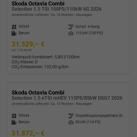
Skoda Octavia Combi
Selection 1.5 TSI 150PS/110kW 6G 2026
unverbindliche Lieferzeit: Ca. 10 Wochen
Neuwagen
Fahrzeugnr.
59545
Getriebe
Schalt. 6-Gang
Kraftstoff
Benzin
Leistung
110 kW (150 PS)
31.529,– €
incl. 19% MwSt.
Verbrauch kombiniert:
5,80 l/100km
CO
-Klasse:
D
2
CO
-Emissionen:
132,00 g/km
2
Skoda Octavia Combi
Selection 1.5 eTSI mHEV 115PS/85kW DSG7 2026
unverbindliche Lieferzeit: Ca. 10 Wochen
Neuwagen
Fahrzeugnr.
59544
Getriebe
Doppelkupplungsgetriebe (DSG)
Kraftstoff
Benzin
Leistung
85 kW (116 PS)
31.872,– €