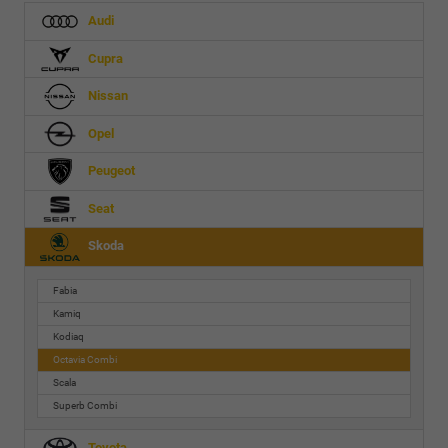
Audi
Cupra
Nissan
Opel
Peugeot
Seat
Skoda
Fabia
Kamiq
Kodiaq
Octavia Combi
Scala
Superb Combi
Toyota