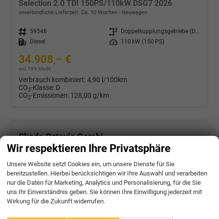
Selection 2.0 TDI 150PS/110kW DSG7 2026
unverbindliche Lieferzeit: Ca. 10 Wochen
Neuwagen
Fahrzeugnr.
59546
Getriebe
Doppelkupplungsgetriebe (DSG)
Kraftstoff
Diesel
Leistung
110 kW (150 PS)
34.908,– €
incl. 19% MwSt.
Verbrauch kombiniert:
4,90 l/100km
CO
-Klasse:
D
2
CO
-Emissionen:
128,00 g/km
2
Skoda Octavia Combi
Sportline 1.5 eTSI mHEV 150PS/110kW DSG7 2026
Wir respektieren Ihre Privatsphäre
unverbindliche Lieferzeit: Ca. 10 Wochen
Neuwagen
Unsere Website setzt Cookies ein, um unsere Dienste für Sie
bereitzustellen. Hierbei berücksichtigen wir Ihre Auswahl und verarbeiten
Fahrzeugnr.
59547
Getriebe
Doppelkupplungsgetriebe (DSG)
nur die Daten für Marketing, Analytics und Personalisierung, für die Sie
Kraftstoff
Benzin
Leistung
110 kW (150 PS)
uns Ihr Einverständnis geben. Sie können Ihre Einwilligung jederzeit mit
37.672,– €
Wirkung für die Zukunft widerrufen.
incl. 19% MwSt.