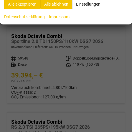
Verbrauch kombiniert:
5,30 l/100km
Alle akzeptieren
Alle ablehnen
Einstellungen
CO
-Klasse:
D
2
CO
-Emissionen:
121,00 g/km
2
Datenschutzerklärung
Impressum
Skoda Octavia Combi
Sportline 2.0 TDI 150PS/110kW DSG7 2026
unverbindliche Lieferzeit: Ca. 10 Wochen
Neuwagen
Fahrzeugnr.
59548
Getriebe
Doppelkupplungsgetriebe (DSG)
Kraftstoff
Diesel
Leistung
110 kW (150 PS)
39.394,– €
incl. 19% MwSt.
Verbrauch kombiniert:
4,80 l/100km
CO
-Klasse:
D
2
CO
-Emissionen:
127,00 g/km
2
Skoda Octavia Combi
RS 2.0 TSI 265PS/195kW DSG7 2026