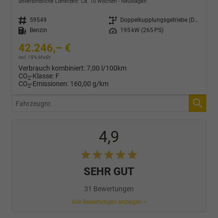
unverbindliche Lieferzeit: Ca. 10 Wochen
Neuwagen
Fahrzeugnr.
59549
Getriebe
Doppelkupplungsgetriebe (DSG)
Kraftstoff
Benzin
Leistung
195 kW (265 PS)
42.246,– €
incl. 19% MwSt.
Verbrauch kombiniert:
7,00 l/100km
CO
-Klasse:
F
2
CO
-Emissionen:
160,00 g/km
2
Fahrzeugnr.
4,9
SEHR GUT
31 Bewertungen
Alle Bewertungen anzeigen >