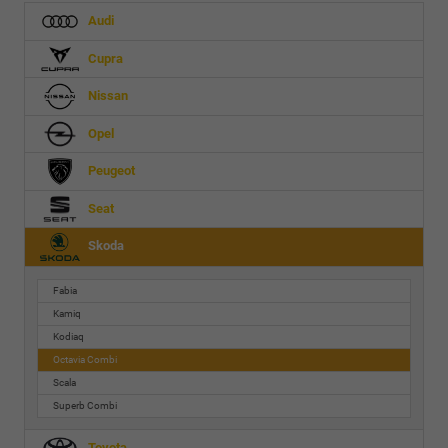
Audi
Cupra
Nissan
Opel
Peugeot
Seat
Skoda
Fabia
Kamiq
Kodiaq
Octavia Combi
Scala
Superb Combi
Toyota