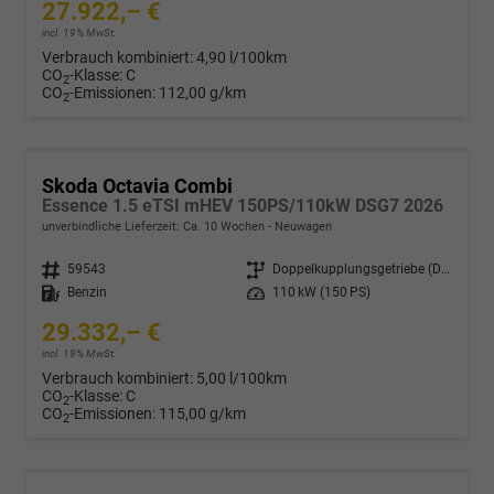
27.922,– €
incl. 19% MwSt.
Verbrauch kombiniert:
4,90 l/100km
CO
-Klasse:
C
2
CO
-Emissionen:
112,00 g/km
2
Skoda Octavia Combi
Essence 1.5 eTSI mHEV 150PS/110kW DSG7 2026
unverbindliche Lieferzeit: Ca. 10 Wochen
Neuwagen
Fahrzeugnr.
59543
Getriebe
Doppelkupplungsgetriebe (DSG)
Kraftstoff
Benzin
Leistung
110 kW (150 PS)
29.332,– €
incl. 19% MwSt.
Verbrauch kombiniert:
5,00 l/100km
CO
-Klasse:
C
2
CO
-Emissionen:
115,00 g/km
2