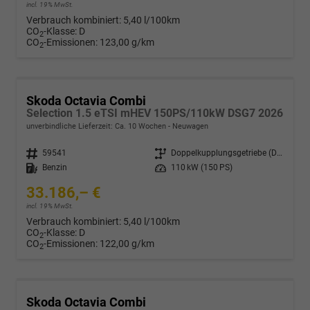
incl. 19% MwSt.
Verbrauch kombiniert:
5,40 l/100km
CO
-Klasse:
D
2
CO
-Emissionen:
123,00 g/km
2
Skoda Octavia Combi
Selection 1.5 eTSI mHEV 150PS/110kW DSG7 2026
unverbindliche Lieferzeit: Ca. 10 Wochen
Neuwagen
Fahrzeugnr.
59541
Getriebe
Doppelkupplungsgetriebe (DSG)
Kraftstoff
Benzin
Leistung
110 kW (150 PS)
33.186,– €
incl. 19% MwSt.
Verbrauch kombiniert:
5,40 l/100km
CO
-Klasse:
D
2
CO
-Emissionen:
122,00 g/km
2
Skoda Octavia Combi