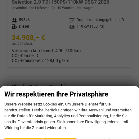
Selection 2.0 TDI 150PS/110kW DSG7 2026
unverbindliche Lieferzeit: Ca. 10 Wochen
Neuwagen
Fahrzeugnr.
59546
Getriebe
Doppelkupplungsgetriebe (DSG)
Kraftstoff
Diesel
Leistung
110 kW (150 PS)
34.908,– €
incl. 19% MwSt.
Verbrauch kombiniert:
4,90 l/100km
CO
-Klasse:
D
2
CO
-Emissionen:
128,00 g/km
2
Skoda Octavia Combi
Sportline 1.5 eTSI mHEV 150PS/110kW DSG7 2026
Wir respektieren Ihre Privatsphäre
unverbindliche Lieferzeit: Ca. 10 Wochen
Neuwagen
Unsere Website setzt Cookies ein, um unsere Dienste für Sie
bereitzustellen. Hierbei berücksichtigen wir Ihre Auswahl und verarbeiten
Fahrzeugnr.
59547
Getriebe
Doppelkupplungsgetriebe (DSG)
nur die Daten für Marketing, Analytics und Personalisierung, für die Sie
Kraftstoff
Benzin
Leistung
110 kW (150 PS)
uns Ihr Einverständnis geben. Sie können Ihre Einwilligung jederzeit mit
37.672,– €
Wirkung für die Zukunft widerrufen.
incl. 19% MwSt.