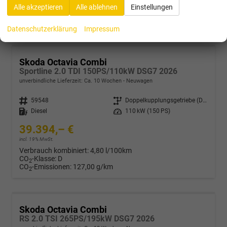
Verbrauch kombiniert:
5,30 l/100km
Alle akzeptieren
Alle ablehnen
Einstellungen
CO
-Klasse:
D
2
CO
-Emissionen:
121,00 g/km
2
Datenschutzerklärung
Impressum
Skoda Octavia Combi
Sportline 2.0 TDI 150PS/110kW DSG7 2026
unverbindliche Lieferzeit: Ca. 10 Wochen
Neuwagen
Fahrzeugnr.
59548
Getriebe
Doppelkupplungsgetriebe (DSG)
Kraftstoff
Diesel
Leistung
110 kW (150 PS)
39.394,– €
incl. 19% MwSt.
Verbrauch kombiniert:
4,80 l/100km
CO
-Klasse:
D
2
CO
-Emissionen:
127,00 g/km
2
Skoda Octavia Combi
RS 2.0 TSI 265PS/195kW DSG7 2026