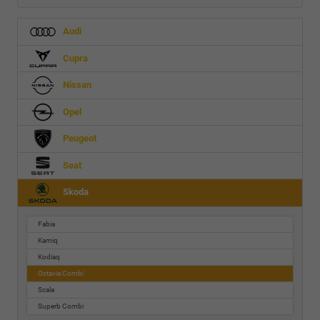
Audi
Cupra
Nissan
Opel
Peugeot
Seat
Skoda
Fabia
Kamiq
Kodiaq
Octavia Combi
Scala
Superb Combi