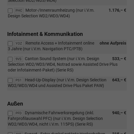
Selection WD2/WD3/WD4)
Motor-/Innenraumheizung (nur i.V.m.
1.176,– €
PHC
Design Selection WD2/WD3/WD4)
Infotainment & Kommunikation
Remote Access + Infotainment online
ohne Aufpreis
YOZ
3 Jahre (nur i.V.m. Navigation PTC/PTB)
Canton Sound System (nur i.V.m. Design
533,– €
9VS
Selection WD2/WD3/WD4, Notrad sowie Assisted Drive Plus
oder Infotainment-Paket) (Serie RS)
Head-Up-Display (nur i.V.m. Design Selection
643,– €
PS1
WD2/WD3/WD4 und Assisted Drive Plus Paket PAW)
Außen
Dynamische Fahrwerksregelung (inkl.
940,– €
PFD
Fahrprofilauswahl PFC) (nur i.V.m. Design Selection
WD2/WD3/WD4, nicht i.V.m. 115PS) (Serie RS)