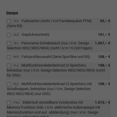
Innen
Fußmatten (nicht i.V.m Familienpaket PFM)
55,– €
0TD
(Serie RS)
Gepäckraumnetz
161,– €
3CX
Panorama-Schiebedach (nur i.V.m. Design
1.067,– €
3FU
Selection WD2/WD3/WD4) (nicht i.V.m 19 Zoll Felgen)
Fahrprofilauswahl (Serie Sportline und RS)
108,– €
PFC
Multifunktionslederlenkrad (3-Speichen),
108,– €
PL9
beheizbar (nur i.V.m. Design Selection WD2/WD3/WD4) (nicht
für DSG)
Multifunktionslederlenkrad (3-Speichen) mit
108,– €
PLF
Schaltwippen, beheizbar (nur i.V.m. Design Selection
WD2/WD3/WD4) (nur DSG)
Elektrisch einstellbare Vordersitze mit
1.015,– €
PWC
Memory-Funktion (inkl. i.V.m. elektrische Außenspiegel mit
Memoryfunktion und aut. abblendung) (nur i.V.m. Design