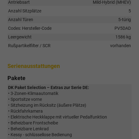
Antriebsart
Mild-Hybrid (MHEV)
Anzahl Sitzplätze
5
Anzahl Türen
5-türig
Codes: Hersteller-Code
PV5DAD
Leergewicht
1586 kg
Rußpartikelfilter / SCR
vorhanden
Serienausstattungen
Pakete
DK Paket Selection – Extras zur Serie DE:
• 3-Zonen-Klimaautomatik
• Sportsitze vorne
• Sitzheizung im Rücksitz (äußere Plätze)
• Rückfahrkamera
• Elektrische Heckklappe mit virtueller Pedalfunktion
• Beheizbare Frontscheibe
• Beheizbare Lenkrad
• Kessy - schlüssellose Bedienung