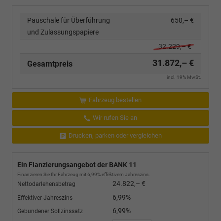
Pauschale für Überführung
650,– €
und Zulassungspapiere
32.229,– €
31.872,– €
Gesamtpreis
incl. 19% MwSt.
Fahrzeug bestellen
Wir rufen Sie an
Drucken, parken oder vergleichen
Ein Fianzierungsangebot der BANK 11
Finanzieren Sie Ihr Fahrzeug mit 6,99% effektivem Jahreszins.
24.822,– €
Nettodarlehensbetrag
6,99%
Effektiver Jahreszins
6,99%
Gebundener Sollzinssatz