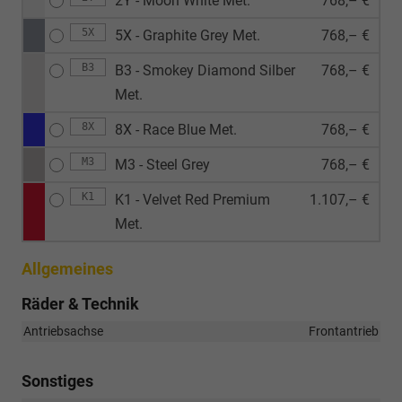
2Y - Moon White Met.
768,– €
5X
5X - Graphite Grey Met.
768,– €
B3
B3 - Smokey Diamond Silber
768,– €
Met.
8X
8X - Race Blue Met.
768,– €
M3
M3 - Steel Grey
768,– €
K1
K1 - Velvet Red Premium
1.107,– €
Met.
Allgemeines
Räder & Technik
Antriebsachse
Frontantrieb
Sonstiges