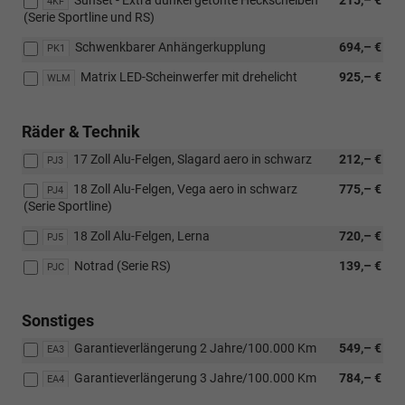
Sunset - Extra dunkel getönte Heckscheiben
215,– €
4KF
(Serie Sportline und RS)
Schwenkbarer Anhängerkupplung
694,– €
PK1
Matrix LED-Scheinwerfer mit drehelicht
925,– €
WLM
Räder & Technik
17 Zoll Alu-Felgen, Slagard aero in schwarz
212,– €
PJ3
18 Zoll Alu-Felgen, Vega aero in schwarz
775,– €
PJ4
(Serie Sportline)
18 Zoll Alu-Felgen, Lerna
720,– €
PJ5
Notrad (Serie RS)
139,– €
PJC
Sonstiges
Garantieverlängerung 2 Jahre/100.000 Km
549,– €
EA3
Garantieverlängerung 3 Jahre/100.000 Km
784,– €
EA4