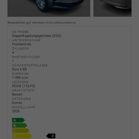
Beispielbilder, ggf. teilweise mit Sonderausstattung
GETRIEBE
Doppelkupplungsgetriebe (DSG)
ANTRIEBSACHSE
Frontantrieb
ZYLINDER
4
PARTIKELFILTER
1
SCHADSTOFFKLASSE
Euro 6 EB
HUBRAUM
1.498 ccm
LEISTUNG
85 kW (116 PS)
KRAFTSTOFF
Benzin
KATEGORIE
Kombi
MODELLJAHR
2026