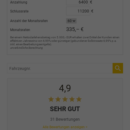
€
Anzahlung
€
Schlussrate
Anzahl der Monatsraten
335,– €
Monatsraten
Bei einem Nettodarlehensbetrag von 5.000,- EUR erhalten zwei Drittel der Kunden einen
effektiven Jahreszins von 6,99% oder günstiger (gebundener Sollzinssatz 6,99% p.a.
inkl. eines Bearbeitungsentgelts).
unverbindliche Berechnung
Fahrzeugnr.
4,9
SEHR GUT
31 Bewertungen
Alle Bewertungen anzeigen >