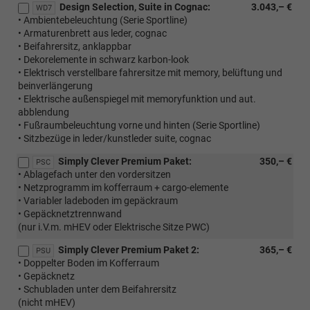
Design Selection, Suite in Cognac:
3.043,– €
WD7
• Ambientebeleuchtung (Serie Sportline)
• Armaturenbrett aus leder, cognac
• Beifahrersitz, anklappbar
• Dekorelemente in schwarz karbon-look
• Elektrisch verstellbare fahrersitze mit memory, belüftung und
beinverlängerung
• Elektrische außenspiegel mit memoryfunktion und aut.
abblendung
• Fußraumbeleuchtung vorne und hinten (Serie Sportline)
• Sitzbezüge in leder/kunstleder suite, cognac
Simply Clever Premium Paket:
350,– €
PSC
• Ablagefach unter den vordersitzen
• Netzprogramm im kofferraum + cargo-elemente
• Variabler ladeboden im gepäckraum
• Gepäcknetztrennwand
(nur i.V.m. mHEV oder Elektrische Sitze PWC)
Simply Clever Premium Paket 2:
365,– €
PSU
• Doppelter Boden im Kofferraum
• Gepäcknetz
• Schubladen unter dem Beifahrersitz
(nicht mHEV)