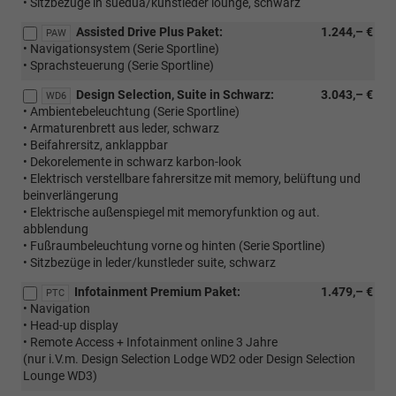
• Sitzbezüge in suedua/kunstleder lounge, schwarz
Assisted Drive Plus Paket:
1.244,– €
PAW
• Navigationsystem (Serie Sportline)
• Sprachsteuerung (Serie Sportline)
Design Selection, Suite in Schwarz:
3.043,– €
WD6
• Ambientebeleuchtung (Serie Sportline)
• Armaturenbrett aus leder, schwarz
• Beifahrersitz, anklappbar
• Dekorelemente in schwarz karbon-look
• Elektrisch verstellbare fahrersitze mit memory, belüftung und
beinverlängerung
• Elektrische außenspiegel mit memoryfunktion og aut.
abblendung
• Fußraumbeleuchtung vorne og hinten (Serie Sportline)
• Sitzbezüge in leder/kunstleder suite, schwarz
Infotainment Premium Paket:
1.479,– €
PTC
• Navigation
• Head-up display
• Remote Access + Infotainment online 3 Jahre
(nur i.V.m. Design Selection Lodge WD2 oder Design Selection
Lounge WD3)