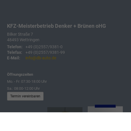
KFZ-Meisterbetrieb Denker + Brünen oHG
Bilker Straße 7
48493
Wettringen
Telefon:
+49 (0)2557/9381-0
Telefax:
+49 (0)2557/9381-99
E-Mail:
info@db-auto.de
Öffnungszeiten
Mo. - Fr: 07:30-18:00 Uhr
Sa.: 08:00-12:00 Uhr
Termin vereinbaren