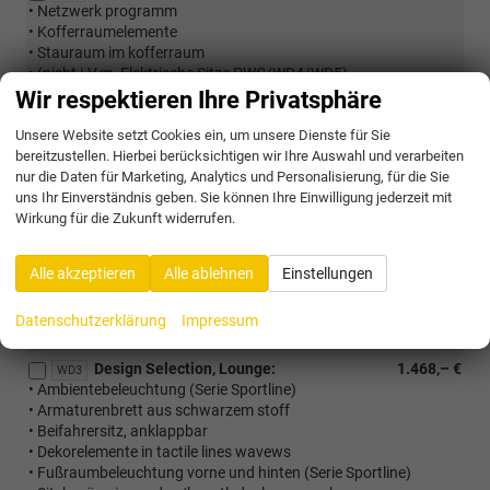
• Netzwerk programm
• Kofferraumelemente
• Stauraum im kofferraum
• (nicht i.V.m. Elektrische Sitze PWC/WD4/WD5)
• (nicht mHEV)
Wir respektieren Ihre Privatsphäre
Infotainment Plus Paket:
987,– €
PTB
Unsere Website setzt Cookies ein, um unsere Dienste für Sie
• Navigation
bereitzustellen. Hierbei berücksichtigen wir Ihre Auswahl und verarbeiten
• Remote Access + Infotainment online 3 Jahre
nur die Daten für Marketing, Analytics und Personalisierung, für die Sie
uns Ihr Einverständnis geben. Sie können Ihre Einwilligung jederzeit mit
Design Selection, Lodge:
218,– €
WD2
Wirkung für die Zukunft widerrufen.
• Ambientebeleuchtung (Serie Sportline)
• Armaturenbrett aus grauem stoff
• Beifahrersitz, anklappbar
Alle akzeptieren
Alle ablehnen
Einstellungen
• Dekorelemente in mutant cocoon
• Fußraumbeleuchtung vorne und hinten (Serie Sportline)
Datenschutzerklärung
Impressum
• Sitzbezüge in stoff/kunstleder lodge, grau
Design Selection, Lounge:
1.468,– €
WD3
• Ambientebeleuchtung (Serie Sportline)
• Armaturenbrett aus schwarzem stoff
• Beifahrersitz, anklappbar
• Dekorelemente in tactile lines wavews
• Fußraumbeleuchtung vorne und hinten (Serie Sportline)