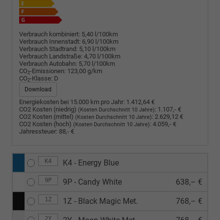
Verbrauch kombiniert:
5,40 l/100km
Verbrauch Innenstadt:
6,90 l/100km
Verbrauch Stadtrand:
5,10 l/100km
Verbrauch Landstraße:
4,70 l/100km
Verbrauch Autobahn:
5,70 l/100km
CO
-Emissionen:
123,00 g/km
2
CO
-Klasse:
D
2
Download
Energiekosten bei 15.000 km pro Jahr:
1.412,64 €
CO2 Kosten (niedrig)
:
1.107,- €
(Kosten Durchschnitt 10 Jahre)
CO2 Kosten (mittel)
:
2.629,12 €
(Kosten Durchschnitt 10 Jahre)
CO2 Kosten (hoch)
:
4.059,- €
(Kosten Durchschnitt 10 Jahre)
Jahressteuer:
88,- €
K4
K4 - Energy Blue
9P
9P - Candy White
638,– €
1Z
1Z - Black Magic Met.
768,– €
2Y