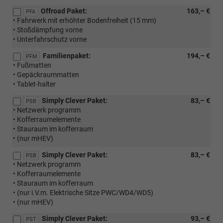
Offroad Paket:
163,– €
PFA
• Fahrwerk mit erhöhter Bodenfreiheit (15 mm)
• Stoßdämpfung vorne
• Unterfahrschutz vorne
Familienpaket:
194,– €
PFM
• Fußmatten
• Gepäckraummatten
• Tablet-halter
Simply Clever Paket:
83,– €
PSB
• Netzwerk programm
• Kofferraumelemente
• Stauraum im kofferraum
• (nur mHEV)
Simply Clever Paket:
83,– €
PSB
• Netzwerk programm
• Kofferraumelemente
• Stauraum im kofferraum
• (nur i.V.m. Elektrische Sitze PWC/WD4/WD5)
• (nur mHEV)
Simply Clever Paket:
93,– €
PST