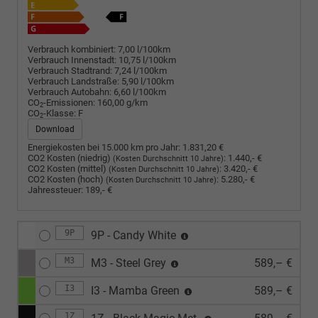
Verbrauch kombiniert:
7,00 l/100km
Verbrauch Innenstadt:
10,75 l/100km
Verbrauch Stadtrand:
7,24 l/100km
Verbrauch Landstraße:
5,90 l/100km
Verbrauch Autobahn:
6,60 l/100km
CO
-Emissionen:
160,00 g/km
2
CO
-Klasse:
F
2
Download
Energiekosten bei 15.000 km pro Jahr:
1.831,20 €
CO2 Kosten (niedrig)
:
1.440,- €
(Kosten Durchschnitt 10 Jahre)
CO2 Kosten (mittel)
:
3.420,- €
(Kosten Durchschnitt 10 Jahre)
CO2 Kosten (hoch)
:
5.280,- €
(Kosten Durchschnitt 10 Jahre)
Jahressteuer:
189,- €
9P
9P - Candy White
M3
M3 - Steel Grey
589,– €
I3
I3 - Mamba Green
589,– €
1Z