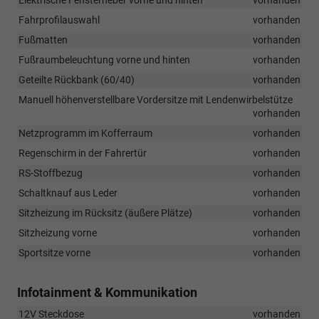
Elektrische Fensterheber vorne und hinten
vorhanden
Fahrprofilauswahl
vorhanden
Fußmatten
vorhanden
Fußraumbeleuchtung vorne und hinten
vorhanden
Geteilte Rückbank (60/40)
vorhanden
Manuell höhenverstellbare Vordersitze mit Lendenwirbelstütze
vorhanden
Netzprogramm im Kofferraum
vorhanden
Regenschirm in der Fahrertür
vorhanden
RS-Stoffbezug
vorhanden
Schaltknauf aus Leder
vorhanden
Sitzheizung im Rücksitz (äußere Plätze)
vorhanden
Sitzheizung vorne
vorhanden
Sportsitze vorne
vorhanden
Infotainment & Kommunikation
12V Steckdose
vorhanden