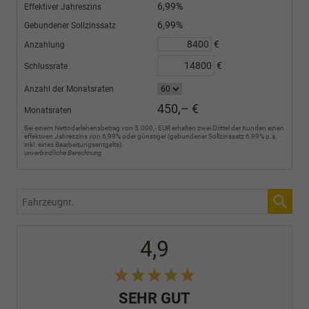
6,99%
Effektiver Jahreszins
6,99%
Gebundener Sollzinssatz
€
Anzahlung
€
Schlussrate
Anzahl der Monatsraten
450,– €
Monatsraten
Bei einem Nettodarlehensbetrag von 5.000,- EUR erhalten zwei Drittel der Kunden einen
effektiven Jahreszins von 6,99% oder günstiger (gebundener Sollzinssatz 6,99% p.a.
inkl. eines Bearbeitungsentgelts).
unverbindliche Berechnung
Fahrzeugnr.
4,9
SEHR GUT