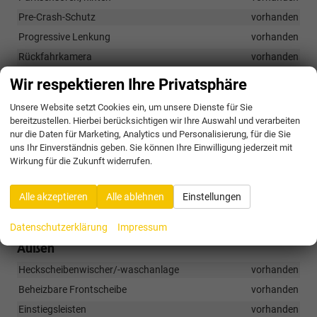
Pre-Crash-Schutz
vorhanden
Progressive Lenkung
vorhanden
Rückfahrkamera
vorhanden
Seitenairbags hinten
vorhanden
Wir respektieren Ihre Privatsphäre
Seitenairbags vorne mit Kopfairbags
vorhanden
Unsere Website setzt Cookies ein, um unsere Dienste für Sie
Side Assist
vorhanden
bereitzustellen. Hierbei berücksichtigen wir Ihre Auswahl und verarbeiten
nur die Daten für Marketing, Analytics und Personalisierung, für die Sie
Start-Stopp-System mit regenerativem Bremssystem
uns Ihr Einverständnis geben. Sie können Ihre Einwilligung jederzeit mit
vorhanden
Wirkung für die Zukunft widerrufen.
Tempomat mit Geschwindigkeitsbegrenzer
vorhanden
Turn Assist
vorhanden
Alle akzeptieren
Alle ablehnen
Einstellungen
Verkehrszeichenerkennung
vorhanden
Datenschutzerklärung
Impressum
Außen
Heckscheibenwischer/-waschanlage
vorhanden
Beheizbare Frontscheibe
vorhanden
Einstiegsleisten
vorhanden