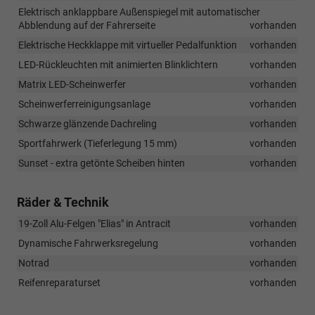
Elektrisch anklappbare Außenspiegel mit automatischer
Abblendung auf der Fahrerseite
vorhanden
Elektrische Heckklappe mit virtueller Pedalfunktion
vorhanden
LED-Rückleuchten mit animierten Blinklichtern
vorhanden
Matrix LED-Scheinwerfer
vorhanden
Scheinwerferreinigungsanlage
vorhanden
Schwarze glänzende Dachreling
vorhanden
Sportfahrwerk (Tieferlegung 15 mm)
vorhanden
Sunset - extra getönte Scheiben hinten
vorhanden
Räder & Technik
19-Zoll Alu-Felgen "Elias" in Antracit
vorhanden
Dynamische Fahrwerksregelung
vorhanden
Notrad
vorhanden
Reifenreparaturset
vorhanden