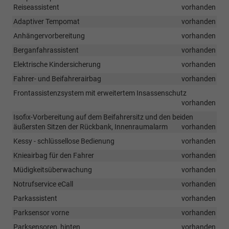
Reiseassistent
vorhanden
Adaptiver Tempomat
vorhanden
Anhängervorbereitung
vorhanden
Berganfahrassistent
vorhanden
Elektrische Kindersicherung
vorhanden
Fahrer- und Beifahrerairbag
vorhanden
Frontassistenzsystem mit erweitertem Insassenschutz
vorhanden
Isofix-Vorbereitung auf dem Beifahrersitz und den beiden
äußersten Sitzen der Rückbank, Innenraumalarm
vorhanden
Kessy - schlüssellose Bedienung
vorhanden
Knieairbag für den Fahrer
vorhanden
Müdigkeitsüberwachung
vorhanden
Notrufservice eCall
vorhanden
Parkassistent
vorhanden
Parksensor vorne
vorhanden
Parksensoren, hinten
vorhanden