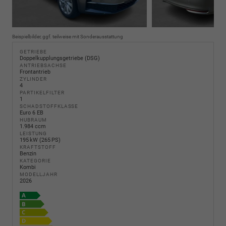
Beispielbilder, ggf. teilweise mit Sonderausstattung
GETRIEBE
Doppelkupplungsgetriebe (DSG)
ANTRIEBSACHSE
Frontantrieb
ZYLINDER
4
PARTIKELFILTER
1
SCHADSTOFFKLASSE
Euro 6 EB
HUBRAUM
1.984 ccm
LEISTUNG
195 kW (265 PS)
KRAFTSTOFF
Benzin
KATEGORIE
Kombi
MODELLJAHR
2026