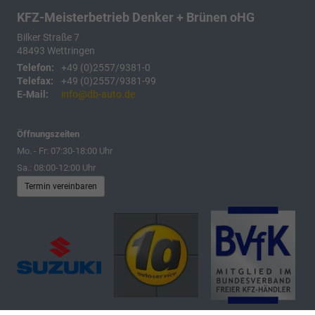
KFZ-Meisterbetrieb Denker + Brünen oHG
Bilker Straße 7
48493
Wettringen
Telefon:
+49 (0)2557/9381-0
Telefax:
+49 (0)2557/9381-99
E-Mail:
info@db-auto.de
Öffnungszeiten
Mo. - Fr: 07:30-18:00 Uhr
Sa.: 08:00-12:00 Uhr
Termin vereinbaren