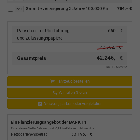
Garantieverlängerung 3 Jahre/100.000 Km
784,– €
EA4
Pauschale für Überführung
650,– €
und Zulassungspapiere
42.662,– €
42.246,– €
Gesamtpreis
incl. 19% MwSt.
Fahrzeug bestellen
Wir rufen Sie an
Drucken, parken oder vergleichen
Ein Fianzierungsangebot der BANK 11
Finanzieren Sie Ihr Fahrzeug mit 6,99% effektivem Jahreszins.
33.196,– €
Nettodarlehensbetrag