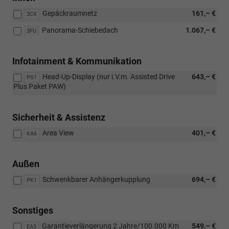
Gepäckraumnetz
161,– €
3CX
Panorama-Schiebedach
1.067,– €
3FU
Infotainment & Kommunikation
Head-Up-Display (nur i.V.m. Assisted Drive
643,– €
PS1
Plus Paket PAW)
Sicherheit & Assistenz
Area View
401,– €
KA6
Außen
Schwenkbarer Anhängerkupplung
694,– €
PK1
Sonstiges
Garantieverlängerung 2 Jahre/100.000 Km
549,– €
EA3