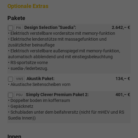
Optionale Extras
Pakete
Design Selection "Suedia":
2.642,– €
PI6
• Elektrisch verstellbare vordersitze mit memory-funktion
• Elektrische lendenstütze mit massagefunktion und
zusätzlicher beinauflage
• Elektrisch verstellbare außenspiegel mit memory-funktion,
automatisch abblendend und mit einstiegsbeleuchtung
• RS-sportsitze vorne
• suedia-/lederbezug.
Akustik Paket:
134,– €
VW5
• Akustische Seitenscheiben vorn
Simply Clever Premium Paket 2:
401,– €
PSU
• Doppelter boden im kofferraum
• Gepäcknetz
• Schubladen unter dem beifahrersitz (nicht für mHEV und RS
Suedia Innen))
Innen