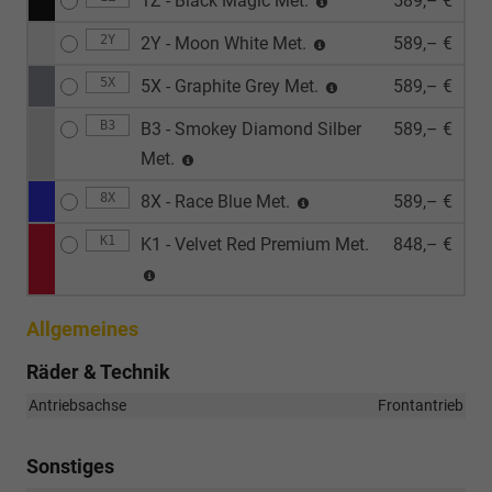
1Z - Black Magic Met.
589,– €
2Y
2Y - Moon White Met.
589,– €
5X
5X - Graphite Grey Met.
589,– €
B3
B3 - Smokey Diamond Silber
589,– €
Met.
8X
8X - Race Blue Met.
589,– €
K1
K1 - Velvet Red Premium Met.
848,– €
Allgemeines
Räder & Technik
Antriebsachse
Frontantrieb
Sonstiges