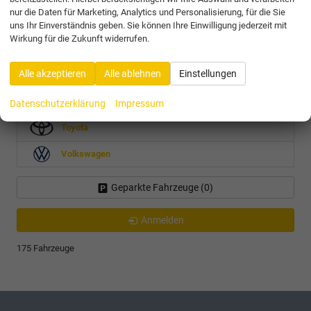
nur die Daten für Marketing, Analytics und Personalisierung, für die Sie
Fabia
uns Ihr Einverständnis geben. Sie können Ihre Einwilligung jederzeit mit
Kamiq
Wirkung für die Zukunft widerrufen.
Kodiaq
Octavia Combi
Alle akzeptieren
Alle ablehnen
Einstellungen
Scala
Superb Combi
Datenschutzerklärung
Impressum
Toyota
Volkswagen
Geparkte Fahrzeuge (
0
)
Anmelden
175 Fahrzeuge