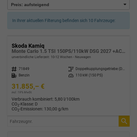
In Ihrer aktuellen Filterung befinden sich
10
Fahrzeuge:
Skoda Kamiq
Monte Carlo 1.5 TSI 150PS/110kW DSG 2027 +ACC +PANO +MATRIX +17" ALU
unverbindliche Lieferzeit: 10-12 Wochen
Neuwagen
Fahrzeugnr.
71849
Getriebe
Doppelkupplungsgetriebe (DSG)
Kraftstoff
Benzin
Leistung
110 kW (150 PS)
31.855,– €
incl. 19% MwSt.
Verbrauch kombiniert:
5,80 l/100km
CO
-Klasse:
D
2
CO
-Emissionen:
130,00 g/km
2
Fahrzeugnr.