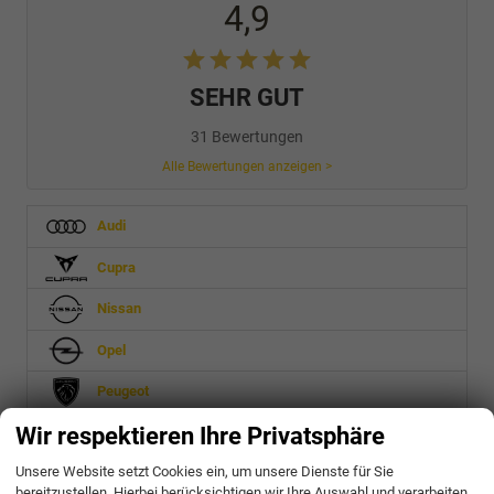
4,9
SEHR GUT
31 Bewertungen
Alle Bewertungen anzeigen >
Audi
Cupra
Nissan
Opel
Peugeot
Wir respektieren Ihre Privatsphäre
Seat
Unsere Website setzt Cookies ein, um unsere Dienste für Sie
Skoda
bereitzustellen. Hierbei berücksichtigen wir Ihre Auswahl und verarbeiten