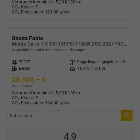
Verbrauch kombiniert:
5,20 l/100km
CO
-Klasse:
D
2
CO
-Emissionen:
121,00 g/km
2
Skoda Fabia
Monte Carlo 1.5 TSI 150PS/110kW DSG 2027 *VOLL-LED+Sportsitze*
unverbindliche Lieferzeit:
4 Monate
Neuwagen
Fahrzeugnr.
70207
Getriebe
Doppelkupplungsgetriebe (DSG)
Kraftstoff
Benzin
Leistung
110 kW (150 PS)
28.109,– €
incl. 19% MwSt.
Verbrauch kombiniert:
5,30 l/100km
CO
-Klasse:
D
2
CO
-Emissionen:
124,00 g/km
2
Fahrzeugnr.
4,9