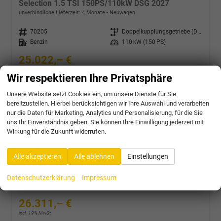
Selection 1.5 TSI 150PS/110kW DSG 2027
unverbindliche Lieferzeit:
4 Monate
Neuwagen
Fahrzeugnr.
70205
Getriebe
Doppelkupplungsgetriebe (DSG)
Kraftstoff
Benzin
Leistung
110 kW (150 PS)
25.022,– €
incl. 19% MwSt.
Wir respektieren Ihre Privatsphäre
Verbrauch kombiniert:
5,30 l/100km
CO
-Klasse:
D
2
Unsere Website setzt Cookies ein, um unsere Dienste für Sie
CO
-Emissionen:
124,00 g/km
2
bereitzustellen. Hierbei berücksichtigen wir Ihre Auswahl und verarbeiten
nur die Daten für Marketing, Analytics und Personalisierung, für die Sie
uns Ihr Einverständnis geben. Sie können Ihre Einwilligung jederzeit mit
Wirkung für die Zukunft widerrufen.
Skoda Fabia
Monte Carlo 1.0 TSI 116PS/85kW DSG 2027 *VOLL-LED+Sportsitze*
Alle akzeptieren
Alle ablehnen
Einstellungen
unverbindliche Lieferzeit:
4 Monate
Neuwagen
Fahrzeugnr.
70206
Getriebe
Doppelkupplungsgetriebe (DSG)
Datenschutzerklärung
Impressum
Kraftstoff
Benzin
Leistung
85 kW (116 PS)
26.311,– €
incl. 19% MwSt.