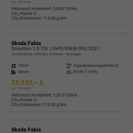
incl. 19% MwSt.
Verbrauch kombiniert:
5,00 l/100km
CO
-Klasse:
C
2
CO
-Emissionen:
114,00 g/km
2
Skoda Fabia
Selection 1.0 TSI 116PS/85kW DSG 2027
unverbindliche Lieferzeit:
4 Monate
Neuwagen
Fahrzeugnr.
70204
Getriebe
Doppelkupplungsgetriebe (DSG)
Kraftstoff
Benzin
Leistung
85 kW (116 PS)
23.330,– €
incl. 19% MwSt.
Verbrauch kombiniert:
5,20 l/100km
CO
-Klasse:
D
2
CO
-Emissionen:
119,00 g/km
2
Skoda Fabia