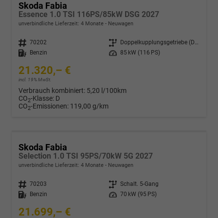
Skoda Fabia
Essence 1.0 TSI 116PS/85kW DSG 2027
unverbindliche Lieferzeit:
4 Monate
Neuwagen
Fahrzeugnr.
70202
Getriebe
Doppelkupplungsgetriebe (DSG)
Kraftstoff
Benzin
Leistung
85 kW (116 PS)
21.320,– €
incl. 19% MwSt.
Verbrauch kombiniert:
5,20 l/100km
CO
-Klasse:
D
2
CO
-Emissionen:
119,00 g/km
2
Skoda Fabia
Selection 1.0 TSI 95PS/70kW 5G 2027
unverbindliche Lieferzeit:
4 Monate
Neuwagen
Fahrzeugnr.
70203
Getriebe
Schalt. 5-Gang
Kraftstoff
Benzin
Leistung
70 kW (95 PS)
21.699,– €