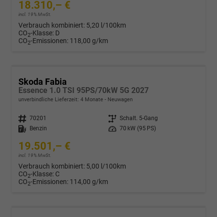
18.310,– €
incl. 19% MwSt.
Verbrauch kombiniert:
5,20 l/100km
CO
-Klasse:
D
2
CO
-Emissionen:
118,00 g/km
2
Skoda Fabia
Essence 1.0 TSI 95PS/70kW 5G 2027
unverbindliche Lieferzeit:
4 Monate
Neuwagen
Fahrzeugnr.
70201
Getriebe
Schalt. 5-Gang
Kraftstoff
Benzin
Leistung
70 kW (95 PS)
19.501,– €
incl. 19% MwSt.
Verbrauch kombiniert:
5,00 l/100km
CO
-Klasse:
C
2
CO
-Emissionen:
114,00 g/km
2