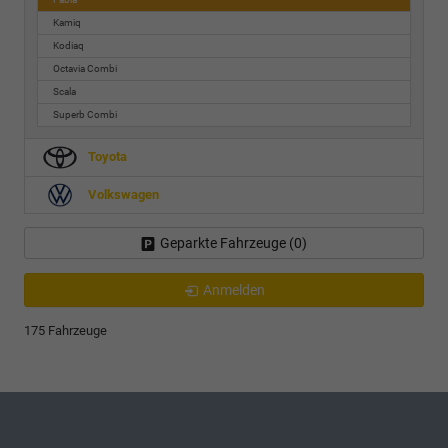
Kamiq
Kodiaq
Octavia Combi
Scala
Superb Combi
Toyota
Volkswagen
Geparkte Fahrzeuge (
0
)
Anmelden
175 Fahrzeuge