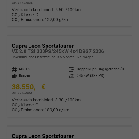
incl. 19% MwSt.
Verbrauch kombiniert:
5,60 l/100km
CO
-Klasse:
D
2
CO
-Emissionen:
127,00 g/km
2
Cupra Leon Sportstourer
VZ 2.0 TSI 333PS/245kW 4x4 DSG7 2026
unverbindliche Lieferzeit: ca. 3-5 Monate
Neuwagen
Fahrzeugnr.
60816
Getriebe
Doppelkupplungsgetriebe (DSG)
Kraftstoff
Benzin
Leistung
245 kW (333 PS)
38.550,– €
incl. 19% MwSt.
Verbrauch kombiniert:
8,30 l/100km
CO
-Klasse:
G
2
CO
-Emissionen:
189,00 g/km
2
Cupra Leon Sportstourer