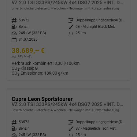
VZ 2.0 TSI 333PS/245kW 4x4 DSG7 2025 +INT. DRIVE+MATRIX+AHK+Erweiterte Garantie.
unverbindliche Lieferzeit:
4 Wochen
Neuwagen mit Kurzzeitzulassung
Fahrzeugnr.
53572
Getriebe
Doppelkupplungsgetriebe (DSG)
Kraftstoff
Benzin
Außenfarbe
0E - Midnight Black Met.
Leistung
245 kW (333 PS)
Kilometerstand
25 km
31.07.2025
38.689,– €
incl. 19% MwSt.
Verbrauch kombiniert:
8,30 l/100km
CO
-Klasse:
G
2
CO
-Emissionen:
189,00 g/km
2
Cupra Leon Sportstourer
VZ 2.0 TSI 333PS/245kW 4x4 DSG7 2025 +INT. DRIVE+MATRIX+AHK+Erweiterte Garantie.
unverbindliche Lieferzeit:
4 Wochen
Neuwagen mit Kurzzeitzulassung
Fahrzeugnr.
53573
Getriebe
Doppelkupplungsgetriebe (DSG)
Kraftstoff
Benzin
Außenfarbe
S7 - Magnetich Tech Met.
Leistung
245 kW (333 PS)
Kilometerstand
25 km