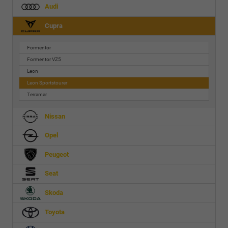
Audi
Cupra
Formentor
Formentor VZ5
Leon
Leon Sportstourer
Terramar
Nissan
Opel
Peugeot
Seat
Skoda
Toyota