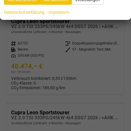
Datenschutzerklärung
Impressum
Cupra Leon Sportstourer
VZ 2.0 TSI 333PS/245kW 4x4 DSG7 2026 | +AHK +NAVI +Matrix +Immersive +5J Erw. Garantie
unverbindliche Lieferzeit:
4 Wochen
Neuwagen
Fahrzeugnr.
62752
Getriebe
Doppelkupplungsgetriebe (DSG)
Kraftstoff
Benzin
Außenfarbe
S7 - Magnetich Tech Met.
Leistung
245 kW (333 PS)
40.474,– €
incl. 19% MwSt.
Verbrauch kombiniert:
8,30 l/100km
CO
-Klasse:
G
2
CO
-Emissionen:
189,00 g/km
2
Cupra Leon Sportstourer
VZ 2.0 TSI 333PS/245kW 4x4 DSG7 2026 | +AHK +PANO +NAVI +Matrix +Immersive +5J Erw. Garantie
unverbindliche Lieferzeit:
4 Wochen
Neuwagen