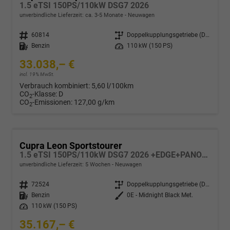
1.5 eTSI 150PS/110kW DSG7 2026
unverbindliche Lieferzeit: ca. 3-5 Monate
Neuwagen
Fahrzeugnr.
60814
Getriebe
Doppelkupplungsgetriebe (DSG)
Kraftstoff
Benzin
Leistung
110 kW (150 PS)
33.038,– €
incl. 19% MwSt.
Verbrauch kombiniert:
5,60 l/100km
CO
-Klasse:
D
2
CO
-Emissionen:
127,00 g/km
2
Cupra Leon Sportstourer
1.5 eTSI 150PS/110kW DSG7 2026 +EDGE+PANO+INTELLIGENT DRIVE
unverbindliche Lieferzeit:
5 Wochen
Neuwagen
Fahrzeugnr.
72524
Getriebe
Doppelkupplungsgetriebe (DSG)
Kraftstoff
Benzin
Außenfarbe
0E - Midnight Black Met.
Leistung
110 kW (150 PS)
35.167,– €