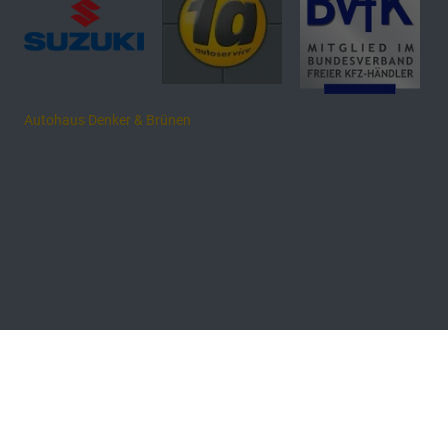
Autohaus Denker & Brünen