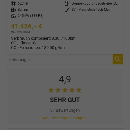
Fahrzeugnr.
62749
Getriebe
Doppelkupplungsgetriebe (DSG)
Kraftstoff
Benzin
Außenfarbe
S7 - Magnetich Tech Met.
Leistung
245 kW (333 PS)
41.426,– €
incl. 19% MwSt.
Verbrauch kombiniert:
8,30 l/100km
CO
-Klasse:
G
2
CO
-Emissionen:
189,00 g/km
2
Fahrzeugnr.
4,9
SEHR GUT
31 Bewertungen
Alle Bewertungen anzeigen >