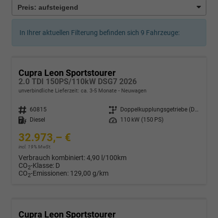
In Ihrer aktuellen Filterung befinden sich
9
Fahrzeuge:
Cupra Leon Sportstourer
2.0 TDI 150PS/110kW DSG7 2026
unverbindliche Lieferzeit: ca. 3-5 Monate
Neuwagen
Fahrzeugnr.
60815
Getriebe
Doppelkupplungsgetriebe (DSG)
Kraftstoff
Diesel
Leistung
110 kW (150 PS)
32.973,– €
incl. 19% MwSt.
Verbrauch kombiniert:
4,90 l/100km
CO
-Klasse:
D
2
CO
-Emissionen:
129,00 g/km
2
Cupra Leon Sportstourer