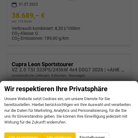
31.07.2025
38.689,– €
incl. 19% MwSt.
Verbrauch kombiniert:
8,30 l/100km
CO
-Klasse:
G
2
CO
-Emissionen:
189,00 g/km
2
Cupra Leon Sportstourer
VZ 2.0 TSI 333PS/245kW 4x4 DSG7 2026 | +AHK +NAVI +Matrix +Immersive +5J Erw. Garantie
unverbindliche Lieferzeit:
4 Wochen
Neuwagen
Wir respektieren Ihre Privatsphäre
Fahrzeugnr.
70969
Getriebe
Doppelkupplungsgetriebe (DSG)
Kraftstoff
Benzin
Außenfarbe
9K - Fiord Blue Soft
Unsere Website setzt Cookies ein, um unsere Dienste für Sie
Leistung
245 kW (333 PS)
bereitzustellen. Hierbei berücksichtigen wir Ihre Auswahl und verarbeiten
39.826,– €
nur die Daten für Marketing, Analytics und Personalisierung, für die Sie
uns Ihr Einverständnis geben. Sie können Ihre Einwilligung jederzeit mit
incl. 19% MwSt.
Wirkung für die Zukunft widerrufen.
Verbrauch kombiniert:
8,30 l/100km
CO
-Klasse:
G
2
CO
-Emissionen:
189,00 g/km
2
Alle akzeptieren
Alle ablehnen
Einstellungen