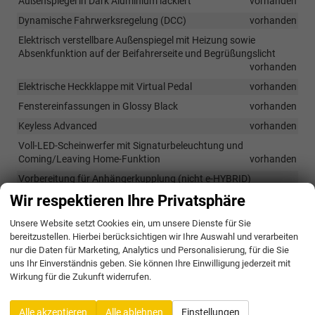
Außenspiegel in Dark Aluminium lackiert
vorhanden
Dynamische Fahrwerksregelung (DCC)
vorhanden
Elektrisch verstellbare Außenspiegel mit Heizung sowie
Absenkfunktion auf der Beifahrerseite und Begrüßungslicht
vorhanden
Elektrische Heckklappe mit Virtual Pedal
vorhanden
Fenstereinfassungen in Glossy Black
vorhanden
Keyless Advanced
vorhanden
Voll-LED-Scheinwerfer mit Signaturbeleuchtung und
Coming/Leaving Home-Funktion
vorhanden
Vorbereitung für Anhängerkupplung (nicht e-HYBRID)
vorhanden
Wir respektieren Ihre Privatsphäre
Unsere Website setzt Cookies ein, um unsere Dienste für Sie
Räder & Technik
bereitzustellen. Hierbei berücksichtigen wir Ihre Auswahl und verarbeiten
nur die Daten für Marketing, Analytics und Personalisierung, für die Sie
19 Zoll POLAR Leichtmetallfelgen, Schwarz/Silber
vorhanden
uns Ihr Einverständnis geben. Sie können Ihre Einwilligung jederzeit mit
Wirkung für die Zukunft widerrufen.
Eingebaute Extras
Alle akzeptieren
Alle ablehnen
Einstellungen