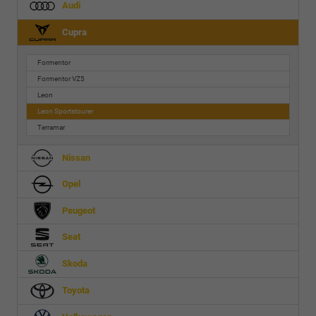
Audi
Cupra
Formentor
Formentor VZ5
Leon
Leon Sportstourer
Terramar
Nissan
Opel
Peugeot
Seat
Skoda
Toyota