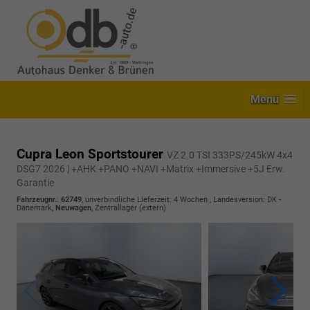
Menü
Cupra Leon Sportstourer
VZ 2.0 TSI 333PS/245kW 4x4
DSG7 2026 | +AHK +PANO +NAVI +Matrix +Immersive +5J Erw.
Garantie
Fahrzeugnr.
:
62749
, unverbindliche Lieferzeit:
4 Wochen
, Landesversion: DK -
Dänemark,
Neuwagen
, Zentrallager (extern)