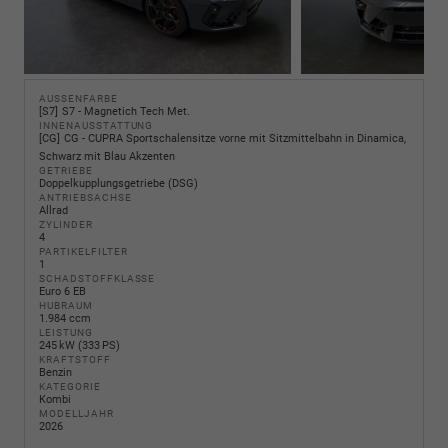
AUSSENFARBE
S7
S7 - Magnetich Tech Met.
INNENAUSSTATTUNG
CG
CG - CUPRA Sportschalensitze vorne mit Sitzmittelbahn in Dinamica,
Schwarz mit Blau Akzenten
GETRIEBE
Doppelkupplungsgetriebe (DSG)
ANTRIEBSACHSE
Allrad
ZYLINDER
4
PARTIKELFILTER
1
SCHADSTOFFKLASSE
Euro 6 EB
HUBRAUM
1.984 ccm
LEISTUNG
245 kW (333 PS)
KRAFTSTOFF
Benzin
KATEGORIE
Kombi
MODELLJAHR
2026