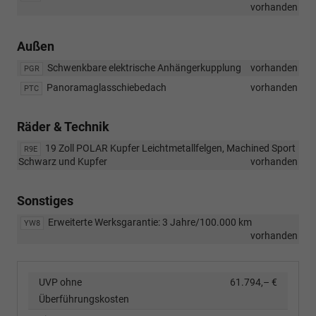
vorhanden
Außen
Schwenkbare elektrische Anhängerkupplung
vorhanden
PGR
Panoramaglasschiebedach
vorhanden
PTC
Räder & Technik
19 Zoll POLAR Kupfer Leichtmetallfelgen, Machined Sport
R9E
Schwarz und Kupfer
vorhanden
Sonstiges
Erweiterte Werksgarantie: 3 Jahre/100.000 km
YW8
vorhanden
UVP ohne
61.794,– €
Überführungskosten