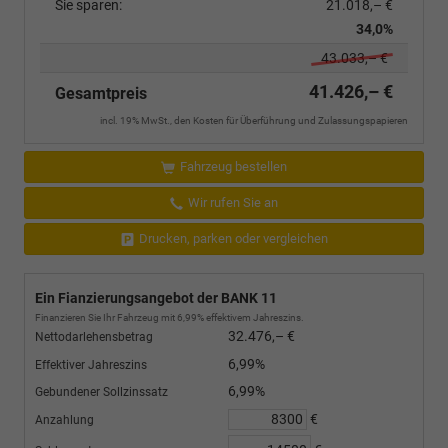
Sie sparen:
21.018,– €
34,0%
43.033,– €
41.426,– €
Gesamtpreis
incl. 19% MwSt., den Kosten für Überführung und Zulassungspapieren
Fahrzeug bestellen
Wir rufen Sie an
Drucken, parken oder vergleichen
Ein Fianzierungsangebot der BANK 11
Finanzieren Sie Ihr Fahrzeug mit 6,99% effektivem Jahreszins.
32.476,– €
Nettodarlehensbetrag
6,99%
Effektiver Jahreszins
6,99%
Gebundener Sollzinssatz
€
Anzahlung