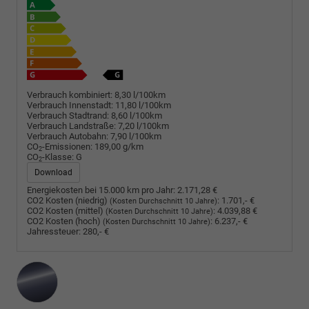
Verbrauch kombiniert:
8,30 l/100km
Verbrauch Innenstadt:
11,80 l/100km
Verbrauch Stadtrand:
8,60 l/100km
Verbrauch Landstraße:
7,20 l/100km
Verbrauch Autobahn:
7,90 l/100km
CO
-Emissionen:
189,00 g/km
2
CO
-Klasse:
G
2
Download
Energiekosten bei 15.000 km pro Jahr:
2.171,28 €
CO2 Kosten (niedrig)
:
1.701,- €
(Kosten Durchschnitt 10 Jahre)
CO2 Kosten (mittel)
:
4.039,88 €
(Kosten Durchschnitt 10 Jahre)
CO2 Kosten (hoch)
:
6.237,- €
(Kosten Durchschnitt 10 Jahre)
Jahressteuer:
280,- €