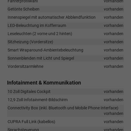
Fahrerprofilwahl
vorhanden
Getönte Scheiben
vorhanden
Innenspiegel mit automatischer Abblendfunktion
vorhanden
LED-Beleuchtung im Kofferraum
vorhanden
Leseleuchten (2 vorne und 2 hinten)
vorhanden
Sitzheizung (Vordersitze)
vorhanden
Smart Wraparound-Ambientebeleuchtung
vorhanden
Sonnenblenden mit Licht und Spiegel
vorhanden
Vordersitzarmlehne
vorhanden
Infotainment & Kommunikation
10 Zoll Digitales Cockpit
vorhanden
12,9 Zoll Infotainment-Bildschirm
vorhanden
Connectivity Box (inkl. Bluetooth und Mobile Phone Interface)
vorhanden
CUPRA Full Link (kabellos)
vorhanden
Sprachsteuerung
vorhanden