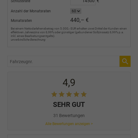
€
Schlussrate
Anzahl der Monatsraten
440,– €
Monatsraten
Bei einem Nettodarlehensbetrag von 5.000,- EUR erhalten zwei Drittel der Kunden einen
effektiven Jahreszins von 6,99% oder günstiger (gebundener Sollzinssatz 6,99% p.a.
inkl. eines Bearbeitungsentgelts).
unverbindliche Berechnung
Fahrzeugnr.
4,9
SEHR GUT
31 Bewertungen
Alle Bewertungen anzeigen >