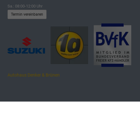
Sa.: 08:00-12:00 Uhr
Termin vereinbaren
Autohaus Denker & Brünen