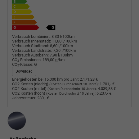
Verbrauch kombiniert:
8,30 l/100km
Verbrauch Innenstadt:
11,80 l/100km
Verbrauch Stadtrand:
8,60 l/100km
Verbrauch Landstraße:
7,20 l/100km
Verbrauch Autobahn:
7,90 l/100km
CO
-Emissionen:
189,00 g/km
2
CO
-Klasse:
G
2
Download
Energiekosten bei 15.000 km pro Jahr:
2.171,28 €
CO2 Kosten (niedrig)
:
1.701,- €
(Kosten Durchschnitt 10 Jahre)
CO2 Kosten (mittel)
:
4.039,88 €
(Kosten Durchschnitt 10 Jahre)
CO2 Kosten (hoch)
:
6.237,- €
(Kosten Durchschnitt 10 Jahre)
Jahressteuer:
280,- €