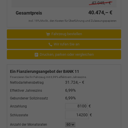
42.045,– €
40.474,– €
Gesamtpreis
incl. 19% MwSt., den Kosten für Überführung und Zulassungspapieren
Fahrzeug bestellen
Wir rufen Sie an
Drucken, parken oder vergleichen
Ein Fianzierungsangebot der BANK 11
Finanzieren Sie Ihr Fahrzeug mit 6,99% effektivem Jahreszins.
31.724,– €
Nettodarlehensbetrag
6,99%
Effektiver Jahreszins
6,99%
Gebundener Sollzinssatz
€
Anzahlung
€
Schlussrate
Anzahl der Monatsraten