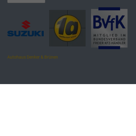
Autohaus Denker & Brünen