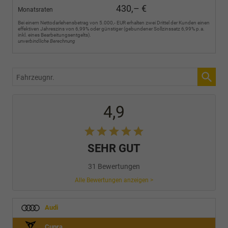
430,– €
Monatsraten
Bei einem Nettodarlehensbetrag von 5.000,- EUR erhalten zwei Drittel der Kunden einen
effektiven Jahreszins von 6,99% oder günstiger (gebundener Sollzinssatz 6,99% p.a.
inkl. eines Bearbeitungsentgelts).
unverbindliche Berechnung
Fahrzeugnr.
4,9
SEHR GUT
31 Bewertungen
Alle Bewertungen anzeigen >
Audi
Cupra