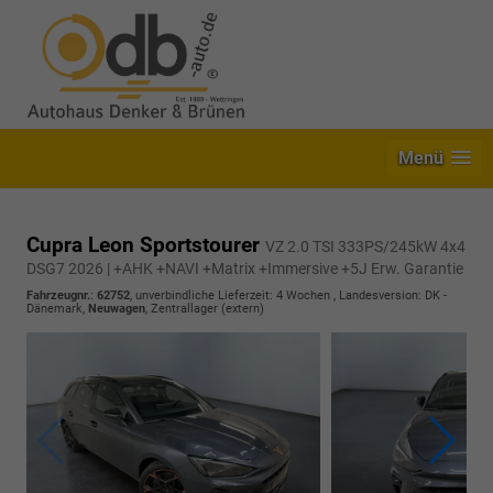
Menü
Cupra Leon Sportstourer
VZ 2.0 TSI 333PS/245kW 4x4
DSG7 2026 | +AHK +NAVI +Matrix +Immersive +5J Erw. Garantie
Fahrzeugnr.
:
62752
, unverbindliche Lieferzeit:
4 Wochen
, Landesversion: DK -
Dänemark,
Neuwagen
, Zentrallager (extern)