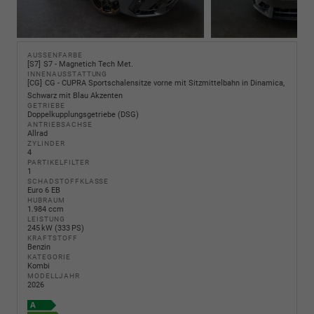
AUSSENFARBE
S7
S7 - Magnetich Tech Met.
INNENAUSSTATTUNG
CG
CG - CUPRA Sportschalensitze vorne mit Sitzmittelbahn in Dinamica,
Schwarz mit Blau Akzenten
GETRIEBE
Doppelkupplungsgetriebe (DSG)
ANTRIEBSACHSE
Allrad
ZYLINDER
4
PARTIKELFILTER
1
SCHADSTOFFKLASSE
Euro 6 EB
HUBRAUM
1.984 ccm
LEISTUNG
245 kW (333 PS)
KRAFTSTOFF
Benzin
KATEGORIE
Kombi
MODELLJAHR
2026