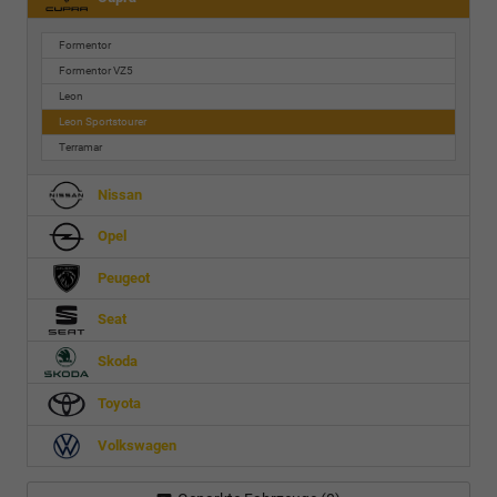
Formentor
Formentor VZ5
Leon
Leon Sportstourer
Terramar
Nissan
Opel
Peugeot
Seat
Skoda
Toyota
Volkswagen