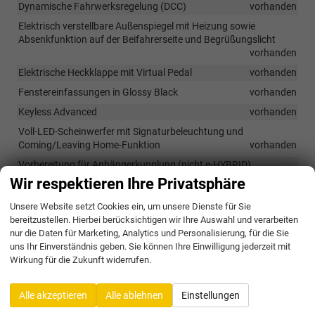
Dynamische Fahrwerksregelung (DCC)
vorhanden
Elektrisch verstellbare Außenspiegel mit Heizung sowie
Absenkfunktion auf der Beifahrerseite und Begrüßungslicht
vorhanden
Elektrische Heckklappe mit Virtual Pedal
vorhanden
Fenstereinfassungen in Glossy Black
vorhanden
Keyless Advanced
vorhanden
Voll-LED-Scheinwerfer mit Signaturbeleuchtung und
Coming/Leaving Home-Funktion
vorhanden
Vorbereitung für Anhängerkupplung (nicht e-HYBRID)
vorhanden
Wir respektieren Ihre Privatsphäre
Unsere Website setzt Cookies ein, um unsere Dienste für Sie
Räder & Technik
bereitzustellen. Hierbei berücksichtigen wir Ihre Auswahl und verarbeiten
nur die Daten für Marketing, Analytics und Personalisierung, für die Sie
19 Zoll POLAR Leichtmetallfelgen, Schwarz/Silber
vorhanden
uns Ihr Einverständnis geben. Sie können Ihre Einwilligung jederzeit mit
Wirkung für die Zukunft widerrufen.
Eingebaute Extras
Alle akzeptieren
Alle ablehnen
Einstellungen
Pakete