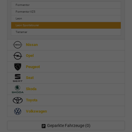
Formentor
Formentor VZ5
Leon
Leon Sportstourer
Terramar
Nissan
Opel
Peugeot
Seat
Skoda
Toyota
Volkswagen
Geparkte Fahrzeuge (
0
)