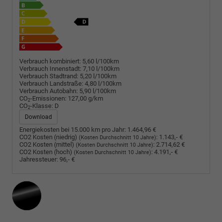
Verbrauch kombiniert:
5,60 l/100km
Verbrauch Innenstadt:
7,10 l/100km
Verbrauch Stadtrand:
5,20 l/100km
Verbrauch Landstraße:
4,80 l/100km
Verbrauch Autobahn:
5,90 l/100km
CO
-Emissionen:
127,00 g/km
2
CO
-Klasse:
D
2
Download
Energiekosten bei 15.000 km pro Jahr:
1.464,96 €
CO2 Kosten (niedrig)
:
1.143,- €
(Kosten Durchschnitt 10 Jahre)
CO2 Kosten (mittel)
:
2.714,62 €
(Kosten Durchschnitt 10 Jahre)
CO2 Kosten (hoch)
:
4.191,- €
(Kosten Durchschnitt 10 Jahre)
Jahressteuer:
96,- €