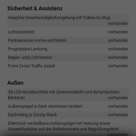
Sicherheit & Assistenz
Adaptive Geschwindigkeitsregelung mit Follow-to-Stop
vorhanden
Lichtassistent
vorhanden
Parksensoren vorne und hinten
vorhanden
Progressive Lenkung
vorhanden
Regen- und Lichtsensor
vorhanden
Front Cross Traffic Assist
vorhanden
Außen
3D LED-Rückleuchten mit Zeremonielicht und dynamischem
Blinklicht
vorhanden
Außenspiegel in Dark Aluminium lackiert
vorhanden
Dachreling in Glossy Black
vorhanden
Elektrisch verstellbare Außenspiegel mit Heizung sowie
Absenkfunktion auf der Beifahrerseite und Begrüßungslicht
vorhanden