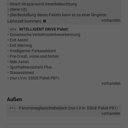
• Smart Wraparound-Innenbeleuchtung
• (Serie VZ)
• (Bei Bestellung dieses Pakets kann es zu einer längeren
(Bei
vorhanden
Lieferzeit kommen)
Bestellung
INTELLIGENT DRIVE Paket:
WF4
dieses
• Dynamische Verkehrszeichenerkennung
Pakets
• Exit Assist
kann
• Exit Warning
es
• Intelligenter Parkassistent
zu
• Pre-Crash, vorne und hinten
einer
• Side Assist
längeren
• Spurhalteassistent Plus
Lieferzeit
• Stauassistent
kommen)
• (nur i.V.m. EDGE Paket PB1)
vorhanden
Außen
Panoramaglasschiebedach (nur i.V.m. EDGE Paket PB1)
PTC
vorhanden