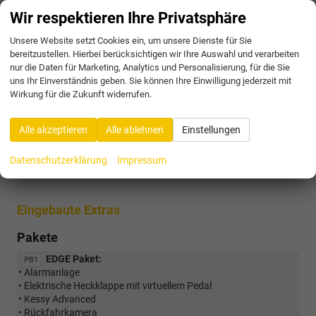
Wir respektieren Ihre Privatsphäre
Elektrische Heckklappe
vorhanden
Fenstereinfassungen in Glossy Black
vorhanden
Unsere Website setzt Cookies ein, um unsere Dienste für Sie
bereitzustellen. Hierbei berücksichtigen wir Ihre Auswahl und verarbeiten
Voll-LED-Scheinwerfer mit Signaturbeleuchtung und
nur die Daten für Marketing, Analytics und Personalisierung, für die Sie
Coming/Leaving Home-Funktion
vorhanden
uns Ihr Einverständnis geben. Sie können Ihre Einwilligung jederzeit mit
Vorbereitung für Anhängerkupplung (nicht e-HYBRID)
Wirkung für die Zukunft widerrufen.
vorhanden
Alle akzeptieren
Alle ablehnen
Einstellungen
Räder & Technik
Datenschutzerklärung
Impressum
18 Zoll GARBI Leichtmetallfelgen, Silber
vorhanden
Eingebaute Extras
Pakete
EDGE Paket:
PB1
• Alarmanlage
• Elektrische Heckklappe mit virtuellem Pedal
• Kessy Advanced
• Rückfahrkamera