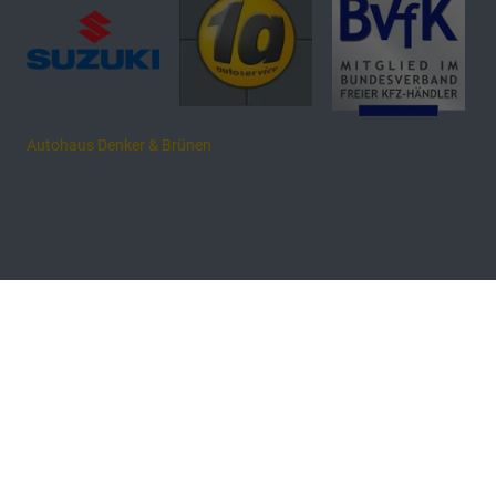
Autohaus Denker & Brünen