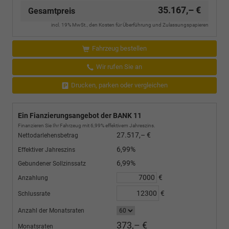
35.167,– €
Gesamtpreis
incl. 19% MwSt., den Kosten für Überführung und Zulassungspapieren
Fahrzeug bestellen
Wir rufen Sie an
Drucken, parken oder vergleichen
Ein Fianzierungsangebot der BANK 11
Finanzieren Sie Ihr Fahrzeug mit 6,99% effektivem Jahreszins.
27.517,– €
Nettodarlehensbetrag
6,99%
Effektiver Jahreszins
6,99%
Gebundener Sollzinssatz
€
Anzahlung
€
Schlussrate
Anzahl der Monatsraten
373,– €
Monatsraten