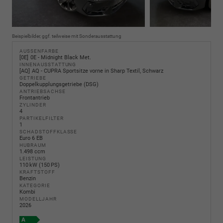
Beispielbilder, ggf. teilweise mit Sonderausstattung
AUSSENFARBE
0E
0E - Midnight Black Met.
INNENAUSSTATTUNG
AQ
AQ - CUPRA Sportsitze vorne in Sharp Textil, Schwarz
GETRIEBE
Doppelkupplungsgetriebe (DSG)
ANTRIEBSACHSE
Frontantrieb
ZYLINDER
4
PARTIKELFILTER
1
SCHADSTOFFKLASSE
Euro 6 EB
HUBRAUM
1.498 ccm
LEISTUNG
110 kW (150 PS)
KRAFTSTOFF
Benzin
KATEGORIE
Kombi
MODELLJAHR
2026